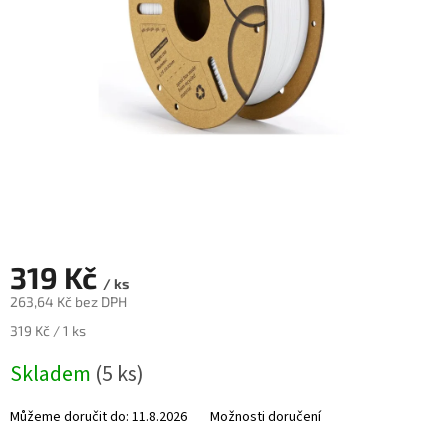
Novinky
🔥
Zakázková
výroba
Články
Slovníček
pojmů
Program
pro
školy
319 Kč
/ ks
Značky
263,64 Kč bez DPH
Měrná
319 Kč / 1 ks
Měna
cena:
(CZK)
Skladem
(5 ks)
Přihlášení
Můžeme doručit do:
11.8.2026
Možnosti doručení