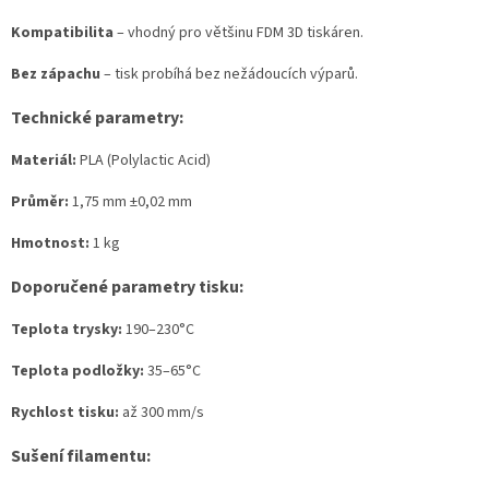
Kompatibilita
– vhodný pro většinu FDM 3D tiskáren.
Bez zápachu
– tisk probíhá bez nežádoucích výparů.
Technické parametry:
Materiál:
PLA (Polylactic Acid)
Průměr:
1,75 mm ±0,02 mm
Hmotnost:
1 kg
Doporučené parametry tisku:
Teplota trysky:
190–230°C
Teplota podložky:
35–65°C
Rychlost tisku:
až 300 mm/s
Sušení filamentu: