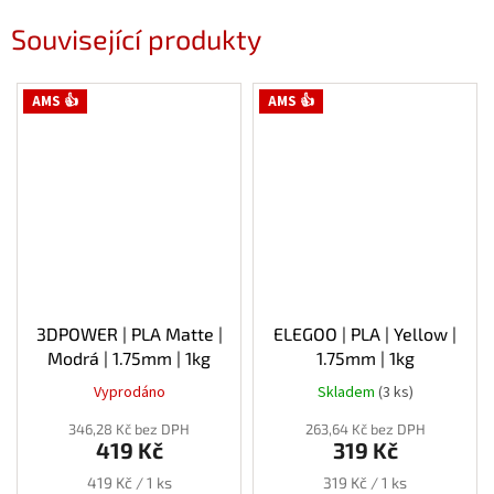
Související produkty
AMS 👍
AMS 👍
3DPOWER | PLA Matte |
ELEGOO | PLA | Yellow |
Modrá | 1.75mm | 1kg
1.75mm | 1kg
Vyprodáno
Skladem
(3 ks)
Průměrné
hodnocení
346,28 Kč bez DPH
263,64 Kč bez DPH
produktu
419 Kč
319 Kč
je
5,0
Měrná
Měrná
419 Kč / 1 ks
319 Kč / 1 ks