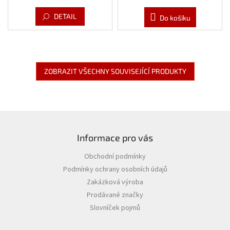
z
cena:
cena:
5
DETAIL
Do košíku
hvězdiček.
ZOBRAZIT VŠECHNY SOUVISEJÍCÍ PRODUKTY
Z
á
Informace pro vás
p
a
Obchodní podmínky
t
Podmínky ochrany osobních údajů
í
Zakázková výroba
Prodávané značky
Slovníček pojmů