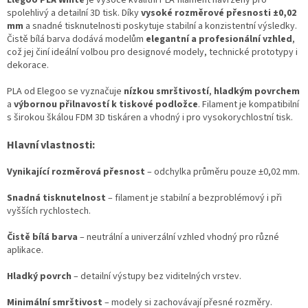
Elegoo PLA White
je vysoce kvalitní PLA filament navržený pro
spolehlivý a detailní 3D tisk. Díky
vysoké rozměrové přesnosti ±0,02
mm
a snadné tisknutelnosti poskytuje stabilní a konzistentní výsledky.
Čistě bílá barva dodává modelům
elegantní a profesionální vzhled
,
což jej činí ideální volbou pro designové modely, technické prototypy i
dekorace.
PLA od Elegoo se vyznačuje
nízkou smrštivostí
,
hladkým povrchem
a
výbornou přilnavostí k tiskové podložce
. Filament je kompatibilní
s širokou škálou FDM 3D tiskáren a vhodný i pro vysokorychlostní tisk.
Hlavní vlastnosti:
Vynikající rozměrová přesnost
– odchylka průměru pouze ±0,02 mm.
Snadná tisknutelnost
– filament je stabilní a bezproblémový i při
vyšších rychlostech.
Čistě bílá barva
– neutrální a univerzální vzhled vhodný pro různé
aplikace.
Hladký povrch
– detailní výstupy bez viditelných vrstev.
Minimální smrštivost
– modely si zachovávají přesné rozměry.