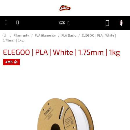
Přejít
na
obsah
NÁKUP
CZK
KOŠÍK
Domů
/
Filamenty
/
PLA filamenty
/
PLA Basic
/
ELEGOO | PLA | White |
3D
Tiskárny
1.75mm | 1kg
ELEGOO | PLA | White | 1.75mm | 1kg
Filamenty
AMS 👍
Resiny
Doplňky
a
náhradní
díly
Nejlepší
ceny
🔥