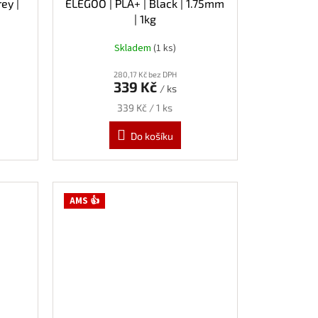
ey |
ELEGOO | PLA+ | Black | 1.75mm
| 1kg
Skladem
(1 ks)
280,17 Kč bez DPH
339 Kč
/ ks
Měrná
339 Kč / 1 ks
cena:
Do košíku
AMS 👍