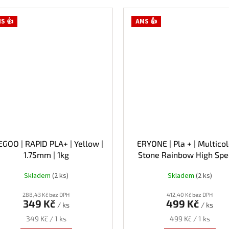
S 👍
AMS 👍
EGOO | RAPID PLA+ | Yellow |
ERYONE | Pla + | Multicol
1.75mm | 1kg
Stone Rainbow High Spe
1.75mm | 1kg
Skladem
(2 ks)
Skladem
(2 ks)
288,43 Kč bez DPH
412,40 Kč bez DPH
349 Kč
499 Kč
/ ks
/ ks
Měrná
Měrná
349 Kč / 1 ks
499 Kč / 1 ks
cena:
cena: