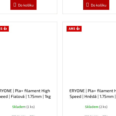
Do košíku
Do košíku
S 👍
AMS 👍
RYONE | Pla+ filament High
ERYONE | Pla+ filament 
eed | Fialová | 1.75mm | 1kg
Speed | Hnědá | 1.75mm |
Skladem
(1 ks)
Skladem
(2 ks)