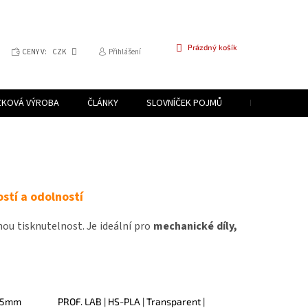
NÁKUPNÍ
Prázdný košík
CENY V:
CZK
Přihlášení
KOŠÍK
ZKOVÁ VÝROBA
ČLÁNKY
SLOVNÍČEK POJMŮ
PROGRAM PR
stí a odolností
ou tisknutelnost. Je ideální pro
mechanické díly,
.75mm
PROF. LAB | HS-PLA | Transparent |