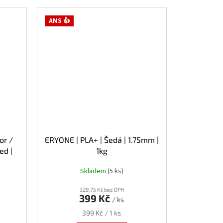
AMS 👍
or /
ERYONE | PLA+ | Šedá | 1.75mm |
ed |
1kg
Skladem
(5 ks)
329,75 Kč bez DPH
399 Kč
/ ks
Měrná
399 Kč / 1 ks
cena: