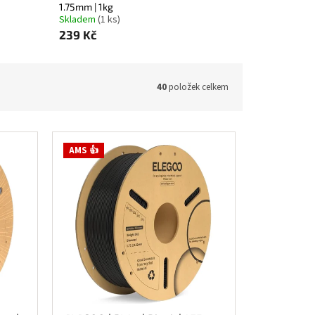
1.75mm | 1kg
Skladem
(1 ks)
239 Kč
40
položek celkem
AMS 👍