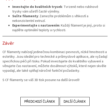
Investujte do kvalitních trysek
: Tvrzené nebo rubínové
trysky vám ušetří časté výměny.
Sušte filamenty
: Zamezíte problémům s vlhkostí a
nekonzistentní extruzí.
Experimentujte s nastavením
: Každý filament je jiný, proto si
najděte optimální teploty a rychlosti.
Závěr
CF filamenty nabízejí jedinečnou kombinaci pevnosti, nízké hmotnosti a
estetiky. Jsou ideální pro technické a průmyslové aplikace, ale vyžadují
specifickou péči při tisku. Pokud investujete do kvalitního vybavení a
věnujete čas nastavení, můžete dosáhnout výtisků, které nejen skvěle
vypadají, ale také splňují náročné funkční požadavky.
S CF filamenty se váš 3D tisk posune na další úroveň!
PŘEDCHOZÍ ČLÁNEK
DALŠÍ ČLÁNEK