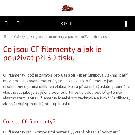
Přejít
na
obsah
NÁKUP
CZK
KOŠÍK
Domů
/
Články
/
Co jsou CF filamenty a jak je používat při 3D tisku
3D
Tiskárny
Co jsou CF filamenty a jak je
používat při 3D tisku
Filamenty
Resiny
CF filamenty, což je zkratka pro
Carbon Fiber
(uhlíková vlákna), patří
mezi specializované materiály pro 3D tisk. Tyto filamenty jsou
Doplňky
obohaceny o jemná uhlíková vlákna, která přidávají výtiskům jedinečné
a
vlastnosti, jako je zvýšená pevnost, tuhost a odolnost. Díky těmto
náhradní
vlastnostem jsou CF filamenty ideální pro technické a funkční aplikace,
díly
ale vyžadují specifický přístup k tisku.
Nejlepší
ceny
Co jsou CF filamenty?
🔥
CF filamenty jsou kompozitní materiály, které obsahují polymerní