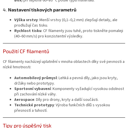
Box
) při teplotě 60–80 °C podle typu materiálu.
4.
Nastavení tiskových parametrů
Výška vrstvy
: Menší vrstvy (0,1–0,2 mm) zlepšují detaily, ale
prodlužují čas tisku.
Rychlost tisku
: CF filamenty jsou tuhé, proto tiskněte pomaleji
(40–60 mm/s) pro konzistentní výsledky.
Použití CF filamentů
CF filamenty nacházejí uplatnění v mnoha oblastech díky své pevnosti a
nízké hmotnosti:
Automobilový průmysl
: Lehká a pevná díly, jako jsou kryty,
držáky nebo prototypy.
Sportovní vybavení
: Komponenty vyžadující vysokou odolnost
při zachování nízké váhy.
Aerospace
: Díly pro drony, kryty a další součásti.
Technické prototypy
: Výroba funkčních dílů s vysokou
přesností a tuhostí.
Tipy pro úspěšný tisk