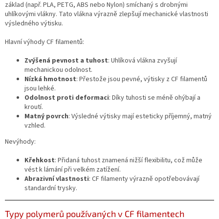
Novinky
základ (např. PLA, PETG, ABS nebo Nylon) smíchaný s drobnými
🔥
uhlíkovými vlákny. Tato vlákna výrazně zlepšují mechanické vlastnosti
výsledného výtisku.
Zakázková
výroba
Hlavní výhody CF filamentů:
Články
Zvýšená pevnost a tuhost
: Uhlíková vlákna zvyšují
mechanickou odolnost.
Nízká hmotnost
: Přestože jsou pevné, výtisky z CF filamentů
Slovníček
pojmů
jsou lehké.
Odolnost proti deformaci
: Díky tuhosti se méně ohýbají a
Program
kroutí.
pro
Matný povrch
: Výsledné výtisky mají esteticky příjemný, matný
školy
vzhled.
Značky
Nevýhody:
Křehkost
: Přidaná tuhost znamená nižší flexibilitu, což může
Měna
vést k lámání při velkém zatížení.
(CZK)
Abrazivní vlastnosti
: CF filamenty výrazně opotřebovávají
standardní trysky.
Přihlášení
Typy polymerů používaných v CF filamentech