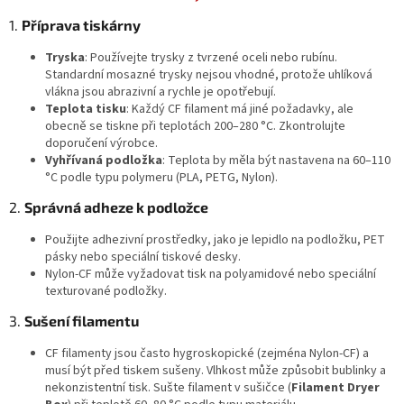
1.
Příprava tiskárny
Tryska
: Používejte trysky z tvrzené oceli nebo rubínu.
Standardní mosazné trysky nejsou vhodné, protože uhlíková
vlákna jsou abrazivní a rychle je opotřebují.
Teplota tisku
: Každý CF filament má jiné požadavky, ale
obecně se tiskne při teplotách 200–280 °C. Zkontrolujte
doporučení výrobce.
Vyhřívaná podložka
: Teplota by měla být nastavena na 60–110
°C podle typu polymeru (PLA, PETG, Nylon).
2.
Správná adheze k podložce
Použijte adhezivní prostředky, jako je lepidlo na podložku, PET
pásky nebo speciální tiskové desky.
Nylon-CF může vyžadovat tisk na polyamidové nebo speciální
texturované podložky.
3.
Sušení filamentu
CF filamenty jsou často hygroskopické (zejména Nylon-CF) a
musí být před tiskem sušeny. Vlhkost může způsobit bublinky a
nekonzistentní tisk. Sušte filament v sušičce (
Filament Dryer