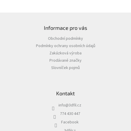
Z
á
Informace pro vás
p
a
Obchodní podmínky
t
Podmínky ochrany osobních údajů
í
Zakázková výroba
Prodávané značky
Slovníček pojmů
Kontakt
info
@
3dfil.cz
774 430 447
Facebook
3dfilcz