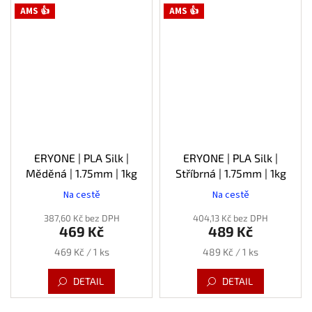
AMS 👍
AMS 👍
ERYONE | PLA Silk |
ERYONE | PLA Silk |
Měděná | 1.75mm | 1kg
Stříbrná | 1.75mm | 1kg
Na cestě
Na cestě
387,60 Kč bez DPH
404,13 Kč bez DPH
469 Kč
489 Kč
Měrná
Měrná
469 Kč / 1 ks
489 Kč / 1 ks
cena:
cena:
DETAIL
DETAIL