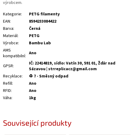
výrobcem.
Kategorie
:
PETG filamenty
EAN
:
8594233084422
Barva
:
Černá
Materiál
:
PETG
Výrobce
:
Bambu Lab
AMS
Ano
kompatibilní
:
IČ: 22414819, sídlo: Vatín 30, 591 01, Žďár nad
GPSR
:
Sázavou | strreplicacz@gmail.com
Recyklace
:
♻ 7 - Směsný odpad
Refill
:
Ano
RFID
:
Ano
Váha
:
1kg
Související produkty