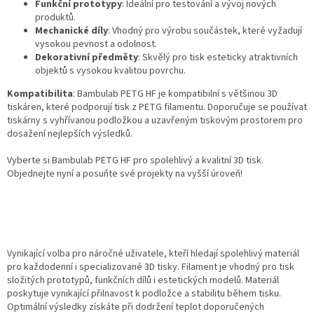
Funkční prototypy
: Ideální pro testování a vývoj nových
produktů.
Mechanické díly
: Vhodný pro výrobu součástek, které vyžadují
vysokou pevnost a odolnost.
Dekorativní předměty
: Skvělý pro tisk esteticky atraktivních
objektů s vysokou kvalitou povrchu.
Kompatibilita
: Bambulab PETG HF je kompatibilní s většinou 3D
tiskáren, které podporují tisk z PETG filamentu. Doporučuje se používat
tiskárny s vyhřívanou podložkou a uzavřeným tiskovým prostorem pro
dosažení nejlepších výsledků.
Vyberte si Bambulab PETG HF pro spolehlivý a kvalitní 3D tisk.
Objednejte nyní a posuňte své projekty na vyšší úroveň!
Vynikající volba pro náročné uživatele, kteří hledají spolehlivý materiál
pro každodenní i specializované 3D tisky. Filament je vhodný pro tisk
složitých prototypů, funkčních dílů i estetických modelů. Materiál
poskytuje vynikající přilnavost k podložce a stabilitu během tisku.
Optimální výsledky získáte při dodržení teplot doporučených