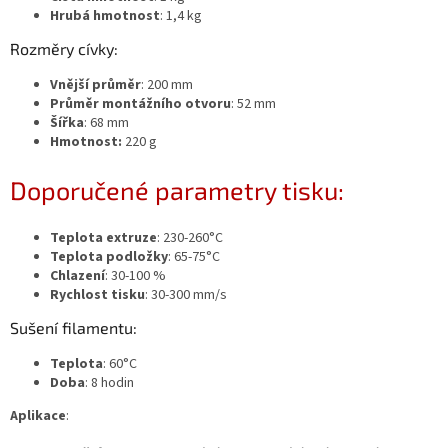
Hrubá hmotnost
: 1,4 kg
Rozměry cívky:
Vnější průměr
: 200 mm
Průměr montážního otvoru
: 52 mm
Šířka
: 68 mm
Hmotnost:
220 g
Doporučené parametry tisku:
Teplota extruze
: 230-260°C
Teplota podložky
: 65-75°C
Chlazení
: 30-100 %
Rychlost tisku
: 30-300 mm/s
Sušení filamentu:
Teplota
: 60°C
Doba
: 8 hodin
Aplikace
: