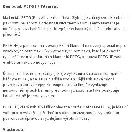
Bambulab PETG HF Filament
Materiál
: PETG (Polyethylentereftalát Glykol) je známý svou kombinací
pevnosti, pružnosti a odolnosti vůči chemikáliím. Tento filament je
ideální pro tisk funkčních prototypů, mechanických dílů a dekorativních
předmětů.
PETG HF je plně optimalizovaný PETG filament navržený speciálně pro
vysokorychlostní tisk. Díky výchozí rychlosti tisku, která je dvakrát
rychlejší než u standardních filamentů PETG, posouvá PETG HF vaši
efektivitu tisku do nových výšin.
Účinně řeší běžné problémy, jako je vytékání a shlukování spojené s
běžným PETG, a zajišťuje hladší a spolehlivější tisk. Nová matná
povrchová úprava nejen zlepšuje estetiku tím, že vyhlazuje
nerovnoměrný lesk během přechodu rychlosti, ale také poskytuje
konzistentně jednotný vzhled.
PETG HF, který nabízí větší odolnost a houževnatost než PLA, je ideální
volbou pro vytváření předmětů s dlouhou životností s vylepšenou
povrchovou úpravou a rychlejšími výrobními časy.
Vlastnosti
: