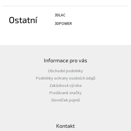
3DLAC
Ostatní
3DPOWER
Z
á
Informace pro vás
p
a
Obchodní podmínky
t
Podmínky ochrany osobních údajů
í
Zakázková výroba
Prodávané značky
Slovníček pojmů
Kontakt