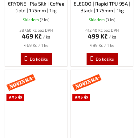
ERYONE | Pla Silk | Coffee
ELEGOO | Rapid TPU 95A |
Gold | 1.75mm | 1kg
Black | 1.75mm | 1kg
Skladem
(2 ks)
Skladem
(3 ks)
387,60 Kč bez DPH
412,40 Kč bez DPH
469 Kč
499 Kč
/ ks
/ ks
Měrná
Měrná
469 Kč / 1 ks
499 Kč / 1 ks
cena:
cena:
Do košíku
Do košíku
Novinka
Novinka
AMS 👍
AMS 👍