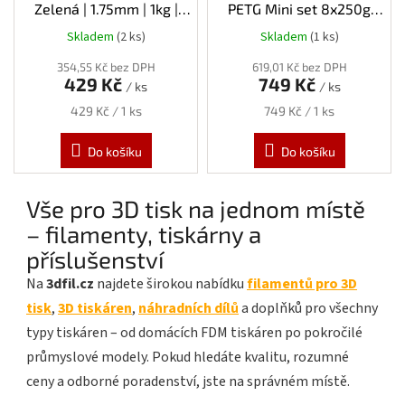
Zelená | 1.75mm | 1kg |
PETG Mini set 8x250g
Refill
varianta 2 | 1.75mm | 2kg
Skladem
(2 ks)
Skladem
(1 ks)
354,55 Kč bez DPH
619,01 Kč bez DPH
429 Kč
749 Kč
/ ks
/ ks
Měrná
Měrná
429 Kč / 1 ks
749 Kč / 1 ks
cena:
cena:
Do košíku
Do košíku
Vše pro 3D tisk na jednom místě
– filamenty, tiskárny a
příslušenství
Na
3dfil.cz
najdete širokou nabídku
filamentů pro 3D
tisk
,
3D tiskáren
,
náhradních dílů
a doplňků pro všechny
typy tiskáren – od domácích FDM tiskáren po pokročilé
průmyslové modely. Pokud hledáte kvalitu, rozumné
ceny a odborné poradenství, jste na správném místě.