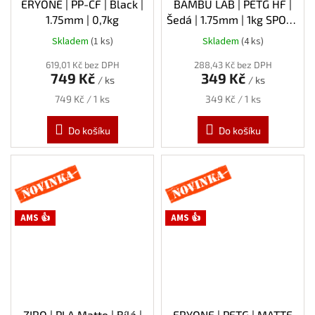
ERYONE | PP-CF | Black |
BAMBU LAB | PETG HF |
1.75mm | 0,7kg
Šedá | 1.75mm | 1kg SPOOL
POŠKOZENÝ OBAL
Skladem
(1 ks)
Skladem
(4 ks)
619,01 Kč bez DPH
288,43 Kč bez DPH
749 Kč
349 Kč
/ ks
/ ks
Měrná
Měrná
749 Kč / 1 ks
349 Kč / 1 ks
cena:
cena:
Do košíku
Do košíku
Novinka
Novinka
AMS 👍
AMS 👍
ZIRO | PLA Matte | Bílá |
ERYONE | PETG | MATTE