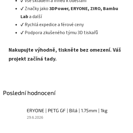
✔️ Vše skladem a ihned k odeslání
✔️ Značky jako
3DPower, ERYONE, ZIRO, Bambu
Lab
a další
✔️ Rychlá expedice a férové ceny
✔️ Podpora zkušeného týmu 3D tiskařů
Nakupujte výhodně, tiskněte bez omezení. Váš
projekt začíná tady.
Poslední hodnocení
ERYONE | PETG GF | Bílá | 1.75mm | 1kg
Hodnocení
29.6.2026
produktu
je