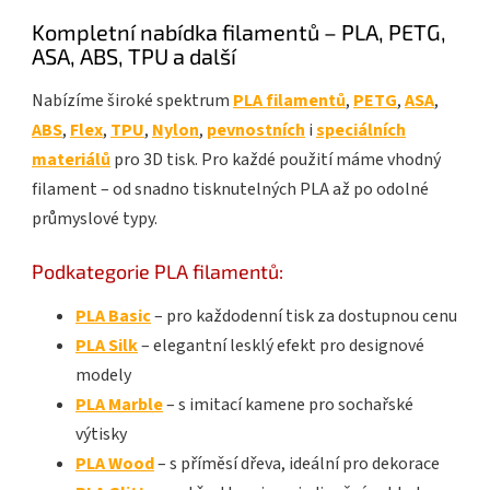
Kompletní nabídka filamentů – PLA, PETG,
ASA, ABS, TPU a další
Nabízíme široké spektrum
PLA filamentů
,
PETG
,
ASA
,
ABS
,
Flex
,
TPU
,
Nylon
,
pevnostních
i
speciálních
materiálů
pro 3D tisk. Pro každé použití máme vhodný
filament – od snadno tisknutelných PLA až po odolné
průmyslové typy.
Podkategorie PLA filamentů:
PLA Basic
– pro každodenní tisk za dostupnou cenu
PLA Silk
– elegantní lesklý efekt pro designové
modely
PLA Marble
– s imitací kamene pro sochařské
výtisky
PLA Wood
– s příměsí dřeva, ideální pro dekorace