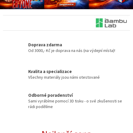
n
Novinky
🔥
a
j
Zakázková
výroba
e
Články
d
n
Doprava zdarma
Slovníček
o
Od 3000,- Kč je doprava na nás (na výdejní místa)!
pojmů
m
Program
m
pro
Kvalita a specializace
školy
í
Všechny materiály jsou námi otestované
s
Značky
t
Odborné poradenství
ě
Měna
Sami vyrábíme pomocí 3D tisku - o své zkušenosti se
(CZK)
rádi podělíme
–
f
Přihlášení
i