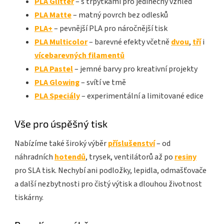
PLA Glitter
– s třpytkami pro jedinečný vzhled
PLA Matte
– matný povrch bez odlesků
PLA+
– pevnější PLA pro náročnější tisk
PLA Multicolor
– barevné efekty včetně
dvou
,
tří
i
vícebarevných filamentů
PLA Pastel
– jemné barvy pro kreativní projekty
PLA Glowing
– svítí ve tmě
PLA Speciály
– experimentální a limitované edice
Vše pro úspěšný tisk
Nabízíme také široký výběr
příslušenství
– od
náhradních
hotendů
, trysek, ventilátorů až po
resiny
pro SLA tisk. Nechybí ani podložky, lepidla, odmašťovače
a další nezbytnosti pro čistý výtisk a dlouhou životnost
tiskárny.