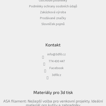
Obchodní podmínky
t
Podmínky ochrany osobních údajů
í
Zakázková výroba
Prodávané značky
Slovníček pojmů
Kontakt
info
@
3dfil.cz
774 430 447
Facebook
3dfilcz
Materiály pro 3d tisk
ASA filament: Nejlepší volba pro venkovní projekty. Ideální
materiál pro kutily a zahradníky