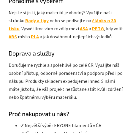
Poradíme s výběrem
Nejste si jistí, jaký materiál je vhodný? Využijte naši
stránku
Rady a tipy
nebo se podívejte na
články o 3D
tisku
. Vysvětlíme vám rozdíly mezi
ASA
a
PETG
, kdy volit
ABS
místo
PLA
a jak dosáhnout nejlepších výsledků.
Doprava a služby
Doručujeme rychle a spolehlivě po celé ČR. Využijte náš
osobní přístup, odborné poradenství a podporu před i po
nákupu. Produkty skladem expedujeme ihned. S námi
máte jistotu, že váš projekt nezůstane stát kvůli zdržení
nebo špatnému výběru materiálu.
Proč nakupovat u nás?
✔️ Největší výběr ERYONE filamentů v ČR