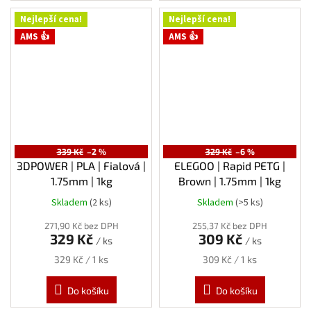
Nejlepší cena!
Nejlepší cena!
AMS 👍
AMS 👍
339 Kč
–2 %
329 Kč
–6 %
3DPOWER | PLA | Fialová |
ELEGOO | Rapid PETG |
1.75mm | 1kg
Brown | 1.75mm | 1kg
Skladem
(2 ks)
Skladem
(>5 ks)
271,90 Kč bez DPH
255,37 Kč bez DPH
329 Kč
309 Kč
/ ks
/ ks
Měrná
Měrná
329 Kč / 1 ks
309 Kč / 1 ks
cena:
cena:
Do košíku
Do košíku