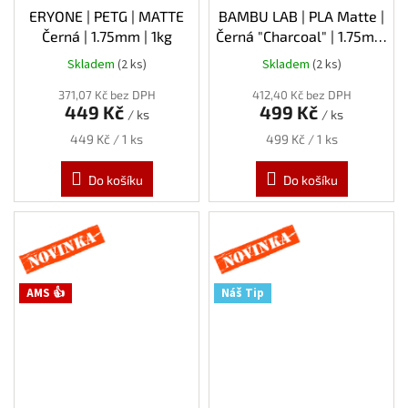
ERYONE | PETG | MATTE
BAMBU LAB | PLA Matte |
Černá | 1.75mm | 1kg
Černá "Charcoal" | 1.75mm
| 1kg | Spool
Skladem
(2 ks)
Skladem
(2 ks)
371,07 Kč bez DPH
412,40 Kč bez DPH
449 Kč
499 Kč
/ ks
/ ks
Měrná
Měrná
449 Kč / 1 ks
499 Kč / 1 ks
cena:
cena:
Do košíku
Do košíku
Novinka
Novinka
AMS 👍
Náš Tip