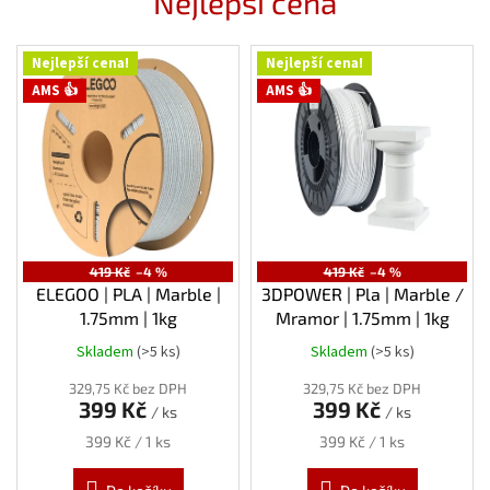
Nejlepší cena
l
a
m
Nejlepší cena!
Nejlepší cena!
e
AMS 👍
AMS 👍
n
t
y
,
t
i
419 Kč
–4 %
419 Kč
–4 %
ELEGOO | PLA | Marble |
3DPOWER | Pla | Marble /
s
1.75mm | 1kg
Mramor | 1.75mm | 1kg
k
Skladem
(>5 ks)
Skladem
(>5 ks)
á
329,75 Kč bez DPH
329,75 Kč bez DPH
r
399 Kč
399 Kč
/ ks
/ ks
n
Měrná
Měrná
399 Kč / 1 ks
399 Kč / 1 ks
y
cena:
cena: