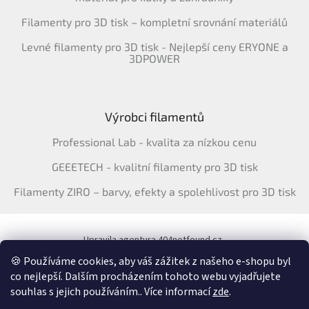
Filamenty pro 3D tisk – kompletní srovnání materiálů
Levné filamenty pro 3D tisk - Nejlepší ceny ERYONE a
3DPOWER
Výrobci filamentů
Professional Lab - kvalita za nízkou cenu
GEEETECH - kvalitní filamenty pro 3D tisk
Filamenty ZIRO – barvy, efekty a spolehlivost pro 3D tisk
Upravila agentura 404notfound.cz
Katalog filamentů ERYONE pro ČR
🍪 Používáme cookies, aby váš zážitek z našeho e-shopu byl
co nejlepší. Dalším procházením tohoto webu vyjadřujete
souhlas s jejich používáním.. Více informací
zde
.