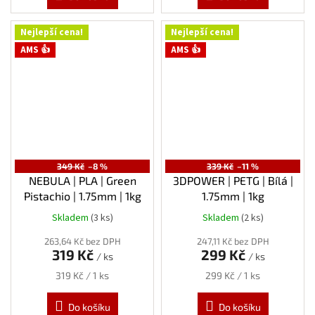
Nejlepší cena!
Nejlepší cena!
AMS 👍
AMS 👍
349 Kč
–8 %
339 Kč
–11 %
NEBULA | PLA | Green
3DPOWER | PETG | Bílá |
Pistachio | 1.75mm | 1kg
1.75mm | 1kg
Skladem
(3 ks)
Skladem
(2 ks)
263,64 Kč bez DPH
247,11 Kč bez DPH
319 Kč
299 Kč
/ ks
/ ks
Měrná
Měrná
319 Kč / 1 ks
299 Kč / 1 ks
cena:
cena:
Do košíku
Do košíku