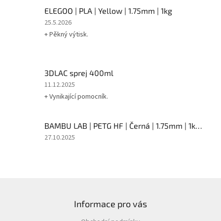
5
ELEGOO | PLA | Yellow | 1.75mm | 1kg
z
5
Hodnocení
25.5.2026
hvězdiček.
produktu
+ Pěkný výtisk.
je
5
z
5
3DLAC sprej 400ml
hvězdiček.
Hodnocení
11.12.2025
produktu
+ Vynikající pomocník.
je
5
z
BAMBU LAB | PETG HF | Černá | 1.75mm | 1kg SPOOL
5
Hodnocení
27.10.2025
hvězdiček.
produktu
je
5
z
Z
5
á
hvězdiček.
Informace pro vás
p
a