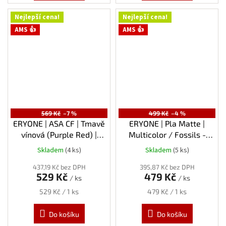
Nejlepší cena!
Nejlepší cena!
AMS 👍
AMS 👍
569 Kč
–7 %
499 Kč
–4 %
ERYONE | ASA CF | Tmavě
ERYONE | Pla Matte |
vínová (Purple Red) |
Multicolor / Fossils -
1.75mm | 1kg
béžová - bílá | 1.75mm |
Skladem
(4 ks)
Skladem
(5 ks)
1kg
437,19 Kč bez DPH
395,87 Kč bez DPH
529 Kč
479 Kč
/ ks
/ ks
Měrná
Měrná
529 Kč / 1 ks
479 Kč / 1 ks
cena:
cena:
Do košíku
Do košíku