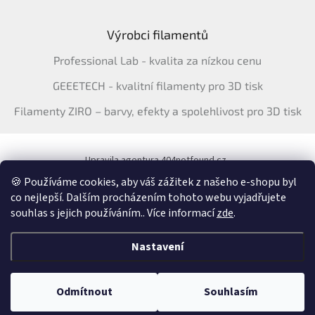
Výrobci filamentů
Professional Lab - kvalita za nízkou cenu
GEEETECH - kvalitní filamenty pro 3D tisk
Filamenty ZIRO – barvy, efekty a spolehlivost pro 3D tisk
Upravila agentura 404notfound.cz
Katalog filamentů ERYONE pro ČR
🍪 Používáme cookies, aby váš zážitek z našeho e-shopu byl
co nejlepší. Dalším procházením tohoto webu vyjadřujete
souhlas s jejich používáním.. Více informací
zde
.
Vytvořil Shoptet
&
Nastavení
Copyright 2026
3Dfil.cz
. Všechna práva vyhrazena.
Upravit nastavení
Odmítnout
Souhlasím
cookies