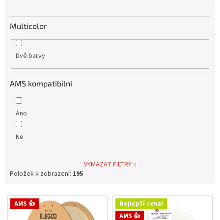
Multicolor
Dvě barvy
AMS kompatibilní
Ano
Ne
VYMAZAT FILTRY
Položek k zobrazení:
195
V
AMS 👍
Nejlepší cena!
ý
AMS 👍
p