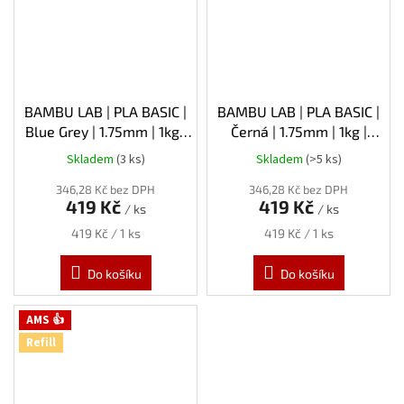
BAMBU LAB | PLA BASIC |
BAMBU LAB | PLA BASIC |
Blue Grey | 1.75mm | 1kg |
Černá | 1.75mm | 1kg |
Refill
Refill
Skladem
(3 ks)
Skladem
(>5 ks)
346,28 Kč bez DPH
346,28 Kč bez DPH
419 Kč
419 Kč
/ ks
/ ks
Měrná
Měrná
419 Kč / 1 ks
419 Kč / 1 ks
cena:
cena:
Do košíku
Do košíku
AMS 👍
Refill