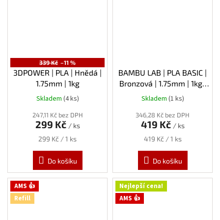
339 Kč
–11 %
3DPOWER | PLA | Hnědá |
BAMBU LAB | PLA BASIC |
1.75mm | 1kg
Bronzová | 1.75mm | 1kg |
Refill
Skladem
(4 ks)
Skladem
(1 ks)
247,11 Kč bez DPH
346,28 Kč bez DPH
299 Kč
419 Kč
/ ks
/ ks
Měrná
Měrná
299 Kč / 1 ks
419 Kč / 1 ks
cena:
cena:
Do košíku
Do košíku
AMS 👍
Nejlepší cena!
Refill
AMS 👍