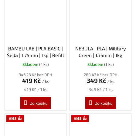
BAMBU LAB | PLA BASIC |
NEBULA | PLA | Military
Šedá | 1.75mm | 1kg | Refill
Green | 1.75mm | 1kg
Skladem
(4 ks)
Skladem
(1 ks)
346,28 Kč bez DPH
288,43 Kč bez DPH
419 Kč
349 Kč
/ ks
/ ks
Měrná
Měrná
419 Kč / 1 ks
349 Kč / 1 ks
cena:
cena:
Do košíku
Do košíku
AMS 👍
AMS 👍