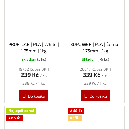
PROF. LAB | PLA | White |
3DPOWER | PLA | Černá |
1.75mm | 1kg
1.75mm | 1kg
Skladem
(1 ks)
Skladem
(>5 ks)
197,52 Kč bez DPH
280,17 Kč bez DPH
239 Kč
339 Kč
/ ks
/ ks
Měrná
Měrná
239 Kč / 1 ks
339 Kč / 1 ks
cena:
cena:
Do košíku
Do košíku
Nejlepší cena!
AMS 👍
AMS 👍
Refill