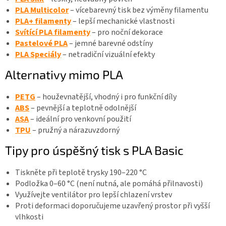
PLA Multicolor
– vícebarevný tisk bez výměny filamentu
PLA+ filamenty
– lepší mechanické vlastnosti
Svítící PLA filamenty
– pro noční dekorace
Pastelové PLA
– jemné barevné odstíny
PLA Speciály
– netradiční vizuální efekty
Alternativy mimo PLA
PETG
– houževnatější, vhodný i pro funkční díly
ABS
– pevnější a teplotně odolnější
ASA
– ideální pro venkovní použití
TPU
– pružný a nárazuvzdorný
Tipy pro úspěšný tisk s PLA Basic
Tiskněte při teplotě trysky 190–220 °C
Podložka 0–60 °C (není nutná, ale pomáhá přilnavosti)
Využívejte ventilátor pro lepší chlazení vrstev
Proti deformaci doporučujeme uzavřený prostor při vyšší
vlhkosti