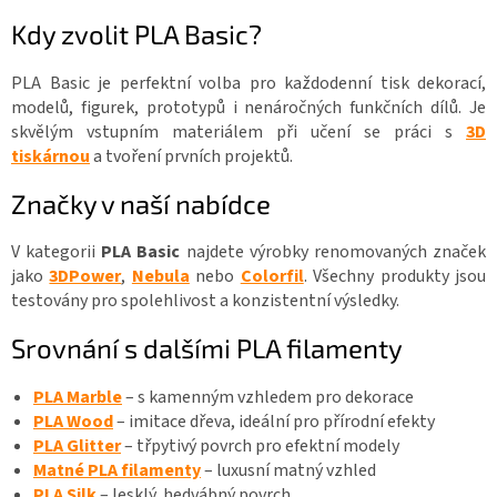
Kdy zvolit PLA Basic?
PLA Basic je perfektní volba pro každodenní tisk dekorací,
modelů, figurek, prototypů i nenáročných funkčních dílů. Je
skvělým vstupním materiálem při učení se práci s
3D
tiskárnou
a tvoření prvních projektů.
Značky v naší nabídce
V kategorii
PLA Basic
najdete výrobky renomovaných značek
jako
3DPower
,
Nebula
nebo
Colorfil
. Všechny produkty jsou
testovány pro spolehlivost a konzistentní výsledky.
Srovnání s dalšími PLA filamenty
PLA Marble
– s kamenným vzhledem pro dekorace
PLA Wood
– imitace dřeva, ideální pro přírodní efekty
PLA Glitter
– třpytivý povrch pro efektní modely
Matné PLA filamenty
– luxusní matný vzhled
PLA Silk
– lesklý, hedvábný povrch