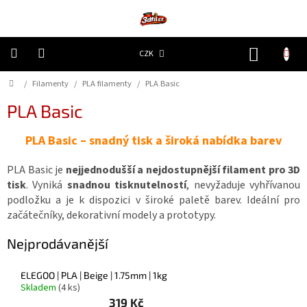
Přejít
na
obsah
NÁKUP
CZK
KOŠÍK
Domů
/
Filamenty
/
PLA filamenty
/
PLA Basic
3D
Tiskárny
PLA Basic
Filamenty
PLA Basic – snadný tisk a široká nabídka barev
Resiny
PLA Basic je
nejjednodušší a nejdostupnější filament pro 3D
tisk
. Vyniká
snadnou tisknutelností
, nevyžaduje vyhřívanou
Doplňky
podložku a je k dispozici v široké paletě barev. Ideální pro
a
začátečníky, dekorativní modely a prototypy.
náhradní
díly
Nejprodávanější
Nejlepší
ceny
ELEGOO | PLA | Beige | 1.75mm | 1kg
Skladem
(4 ks)
🔥
319 Kč