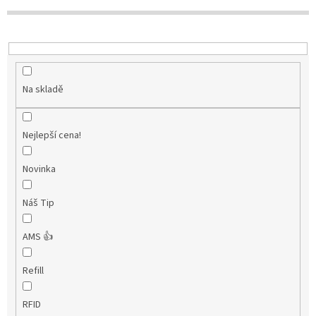
k
t
ů
Na skladě
Nejlepší cena!
Novinka
Náš Tip
AMS 👍
Refill
RFID