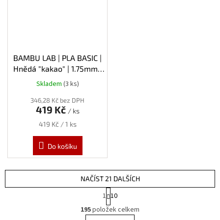
BAMBU LAB | PLA BASIC |
Hnědá "kakao" | 1.75mm |
1kg | Refill
Skladem
(3 ks)
346,28 Kč bez DPH
419 Kč
/ ks
Měrná
419 Kč / 1 ks
cena:
Do košíku
NAČÍST 21 DALŠÍCH
S
1
10
t
O
r
195
položek celkem
v
á