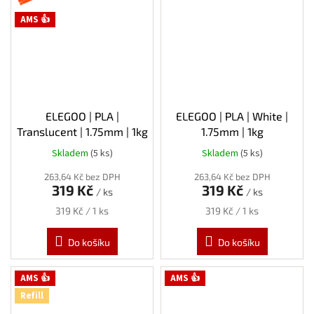
AMS 👍
ELEGOO | PLA |
ELEGOO | PLA | White |
Translucent | 1.75mm | 1kg
1.75mm | 1kg
Skladem
(5 ks)
Skladem
(5 ks)
263,64 Kč bez DPH
263,64 Kč bez DPH
319 Kč
319 Kč
/ ks
/ ks
Měrná
Měrná
319 Kč / 1 ks
319 Kč / 1 ks
cena:
cena:
Do košíku
Do košíku
AMS 👍
AMS 👍
Refill