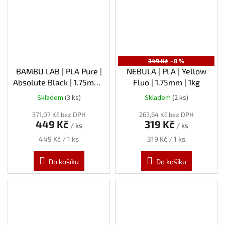
349 Kč
–8 %
BAMBU LAB | PLA Pure |
NEBULA | PLA | Yellow
Absolute Black | 1.75mm |
Fluo | 1.75mm | 1kg
1kg | Refill
Skladem
(3 ks)
Skladem
(2 ks)
371,07 Kč bez DPH
263,64 Kč bez DPH
449 Kč
319 Kč
/ ks
/ ks
Měrná
Měrná
449 Kč / 1 ks
319 Kč / 1 ks
cena:
cena:
Do košíku
Do košíku