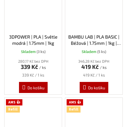
3DPOWER | PLA | Světle
BAMBU LAB | PLA BASIC |
modrá | 1.75mm | 1kg
Béžová | 1.75mm | 1kg |
Refill
Skladem
(3 ks)
Skladem
(5 ks)
280,17 Kč bez DPH
346,28 Kč bez DPH
339 Kč
419 Kč
/ ks
/ ks
Měrná
Měrná
339 Kč / 1 ks
419 Kč / 1 ks
cena:
cena:
Do košíku
Do košíku
AMS 👍
AMS 👍
Refill
Refill