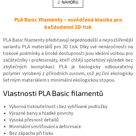
l
NAHORU
n
á
k
d
o
v
PLA Basic filamenty – osvědčená klasika pro
a
á
c
každodenní 3D tisk
n
í
í
p
PLA Basic filamenty představují nejjednodušší a nejrozšířenější
r
variantu PLA materiálů pro 3D tisk. Díky své nenáročnosti na
v
tiskové podmínky a široké dostupnosti jsou ideální volbou pro
k
y
začátečníky i profesionály, kteří chtějí spolehlivý výsledek bez
v
zbytečných komplikací. PLA je biologicky odbouratelný
ý
polymer vyrobený z přírodních surovin, což jej činí ekologicky
p
šetrným materiálem s minimální ekologickou stopou.
i
s
Vlastnosti PLA Basic filamentů
u
Výborná tisknutelnost i bez vyhřívané podložky
Výrazné barvy a hladké povrchy
Vysoká přesnost detailů
Minimální smršťování a deformace
Bez zápachu při tisku