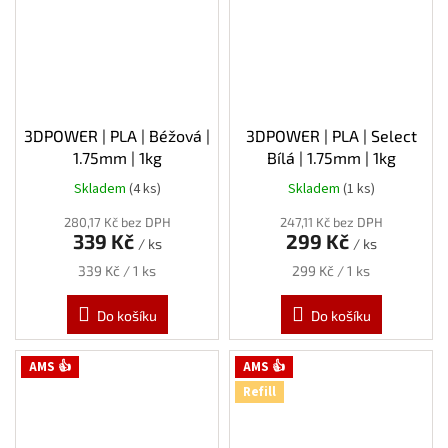
3DPOWER | PLA | Béžová |
3DPOWER | PLA | Select
1.75mm | 1kg
Bílá | 1.75mm | 1kg
Skladem
(4 ks)
Skladem
(1 ks)
280,17 Kč bez DPH
247,11 Kč bez DPH
339 Kč
299 Kč
/ ks
/ ks
Měrná
Měrná
339 Kč / 1 ks
299 Kč / 1 ks
cena:
cena:
Do košíku
Do košíku
AMS 👍
AMS 👍
Refill