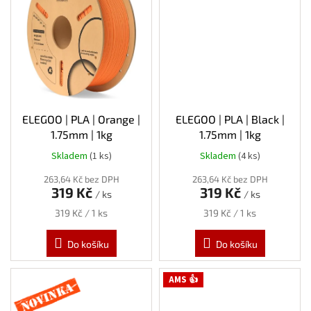
ELEGOO | PLA | Orange |
ELEGOO | PLA | Black |
1.75mm | 1kg
1.75mm | 1kg
Skladem
(1 ks)
Skladem
(4 ks)
Průměrné
hodnocení
263,64 Kč bez DPH
263,64 Kč bez DPH
produktu
319 Kč
319 Kč
/ ks
/ ks
je
5,0
Měrná
Měrná
319 Kč / 1 ks
319 Kč / 1 ks
z
cena:
cena:
5
Do košíku
Do košíku
hvězdiček.
Novinka
AMS 👍