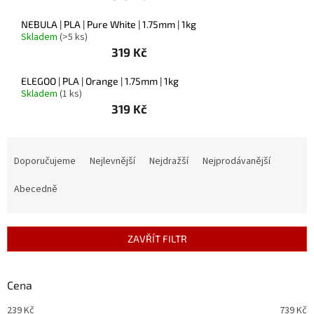
Novinky
🔥
NEBULA | PLA | Pure White | 1.75mm | 1kg
Skladem
(>5 ks)
Zakázková
výroba
319 Kč
Články
ELEGOO | PLA | Orange | 1.75mm | 1kg
Skladem
(1 ks)
319 Kč
Slovníček
pojmů
Ř
Program
a
Doporučujeme
Nejlevnější
Nejdražší
Nejprodávanější
pro
školy
z
e
Abecedně
Značky
n
í
p
Měna
ZAVŘÍT FILTR
(CZK)
r
o
d
Cena
Přihlášení
u
239
Kč
739
Kč