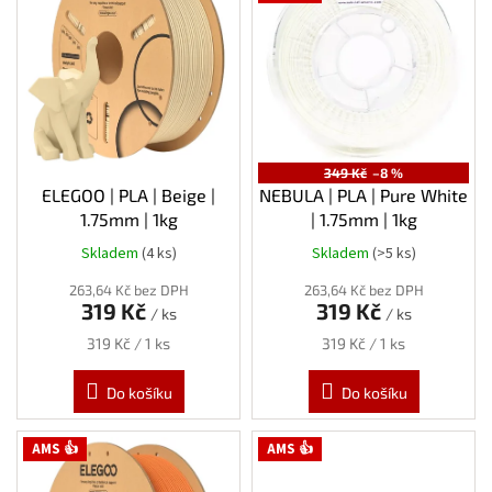
i
s
p
r
o
d
u
349 Kč
–8 %
k
ELEGOO | PLA | Beige |
NEBULA | PLA | Pure White
t
1.75mm | 1kg
| 1.75mm | 1kg
ů
Skladem
(4 ks)
Skladem
(>5 ks)
Průměrné
hodnocení
263,64 Kč bez DPH
263,64 Kč bez DPH
produktu
319 Kč
319 Kč
/ ks
/ ks
je
5,0
Měrná
Měrná
319 Kč / 1 ks
319 Kč / 1 ks
z
cena:
cena:
5
Do košíku
Do košíku
hvězdiček.
AMS 👍
AMS 👍