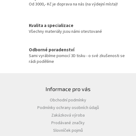
Od 3000,- Kč je doprava na nás (na výdejní místa)!
Kvalita a specializace
Všechny materiály jsou námi otestované
Odborné poradenství
Sami vyrábíme pomocí 3D tisku - o své zkušenosti se
rádi podělíme
Z
á
Informace pro vás
p
a
Obchodní podmínky
t
Podmínky ochrany osobních údajů
í
Zakázková výroba
Prodávané značky
Slovníček pojmů