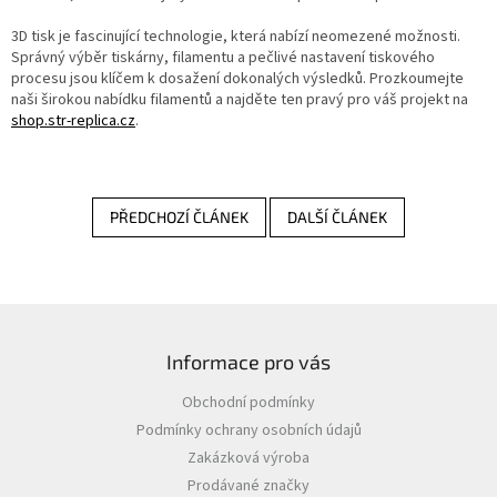
3D tisk je fascinující technologie, která nabízí neomezené možnosti.
Správný výběr tiskárny, filamentu a pečlivé nastavení tiskového
procesu jsou klíčem k dosažení dokonalých výsledků. Prozkoumejte
naši širokou nabídku filamentů a najděte ten pravý pro váš projekt na
shop.str-replica.cz
.
PŘEDCHOZÍ ČLÁNEK
DALŠÍ ČLÁNEK
Z
á
Informace pro vás
p
a
Obchodní podmínky
t
Podmínky ochrany osobních údajů
í
Zakázková výroba
Prodávané značky