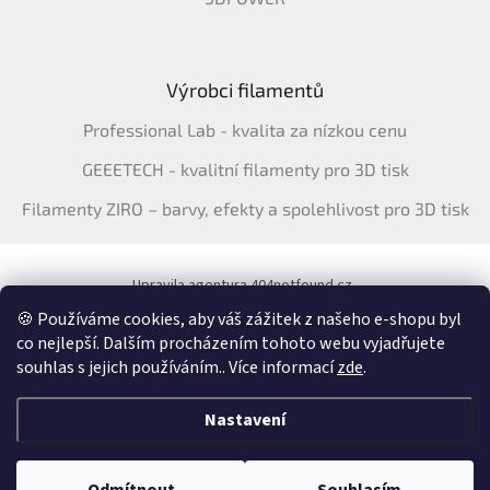
Výrobci filamentů
Professional Lab - kvalita za nízkou cenu
GEEETECH - kvalitní filamenty pro 3D tisk
Filamenty ZIRO – barvy, efekty a spolehlivost pro 3D tisk
Upravila agentura 404notfound.cz
Katalog filamentů ERYONE pro ČR
🍪 Používáme cookies, aby váš zážitek z našeho e-shopu byl
co nejlepší. Dalším procházením tohoto webu vyjadřujete
souhlas s jejich používáním.. Více informací
zde
.
Vytvořil Shoptet
&
Nastavení
Copyright 2026
3Dfil.cz
. Všechna práva vyhrazena.
Upravit nastavení