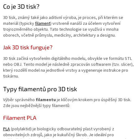
Novinky
🔥
Co je 3D tisk?
Zakázková
3D tisk, známý také jako aditivní výroba, je proces, při kterém se
výroba
materiál (typicky
filament
) vrstveně nanáší za účelem vytvoření
trojrozměrného objektu. Tato technologie se využívá v mnoha
Články
oborech, včetně průmyslu, medicíny, architektury a designu.
Jak 3D tisk funguje?
Slovníček
pojmů
3D tisk začíná vytvořením digitálního modelu, obvykle ve formátu STL
nebo OBJ. Tento model je následně zpracován softwarem (tzv. slicer),
Program
který rozdělí model na jednotlivé vrstvy a vygeneruje instrukce pro
pro
tiskárnu.
školy
Typy filamentů pro 3D tisk
Značky
Výběr správného
filamentu
je klíčovým krokem pro úspěšný 3D tisk.
Měna
Zde jsou nejběžnější typy filamentů:
(CZK)
Filament PLA
Přihlášení
PLA
(polylaktid) je biologicky odbouratelný plast vyrobený z
obnovitelných zdrojů, jako je kukuřičný škrob. Je ideální pro