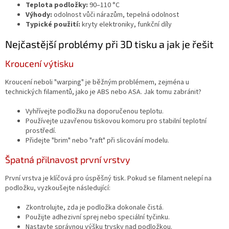
Teplota podložky:
90–110 °C
Výhody:
odolnost vůči nárazům, tepelná odolnost
Typické použití:
kryty elektroniky, funkční díly
Nejčastější problémy při 3D tisku a jak je řešit
Kroucení výtisku
Kroucení neboli "warping" je běžným problémem, zejména u
technických filamentů, jako je ABS nebo ASA. Jak tomu zabránit?
Vyhřívejte podložku na doporučenou teplotu.
Používejte uzavřenou tiskovou komoru pro stabilní teplotní
prostředí.
Přidejte "brim" nebo "raft" při slicování modelu.
Špatná přilnavost první vrstvy
První vrstva je klíčová pro úspěšný tisk. Pokud se filament nelepí na
podložku, vyzkoušejte následující:
Zkontrolujte, zda je podložka dokonale čistá.
Použijte adhezivní sprej nebo speciální tyčinku.
Nastavte správnou výšku trysky nad podložkou.