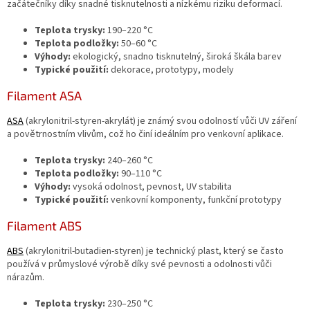
začátečníky díky snadné tisknutelnosti a nízkému riziku deformací.
Teplota trysky:
190–220 °C
Teplota podložky:
50–60 °C
Výhody:
ekologický, snadno tisknutelný, široká škála barev
Typické použití:
dekorace, prototypy, modely
Filament ASA
ASA
(akrylonitril-styren-akrylát) je známý svou odolností vůči UV záření
a povětrnostním vlivům, což ho činí ideálním pro venkovní aplikace.
Teplota trysky:
240–260 °C
Teplota podložky:
90–110 °C
Výhody:
vysoká odolnost, pevnost, UV stabilita
Typické použití:
venkovní komponenty, funkční prototypy
Filament ABS
ABS
(akrylonitril-butadien-styren) je technický plast, který se často
používá v průmyslové výrobě díky své pevnosti a odolnosti vůči
nárazům.
Teplota trysky:
230–250 °C