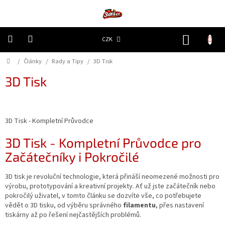
Přejít
na
obsah
NÁKUP
CZK
KOŠÍK
Domů
/
Články
/
Rady a Tipy
/
3D Tisk
3D
Tiskárny
3D Tisk
Filamenty
3D Tisk - Kompletní Průvodce
Resiny
3D Tisk - Kompletní Průvodce pro
Doplňky
a
Začátečníky i Pokročilé
náhradní
díly
3D tisk je revoluční technologie, která přináší neomezené možnosti pro
výrobu, prototypování a kreativní projekty. Ať už jste začátečník nebo
Nejlepší
pokročilý uživatel, v tomto článku se dozvíte vše, co potřebujete
ceny
vědět o 3D tisku, od výběru správného
filamentu
, přes nastavení
tiskárny až po řešení nejčastějších problémů.
🔥