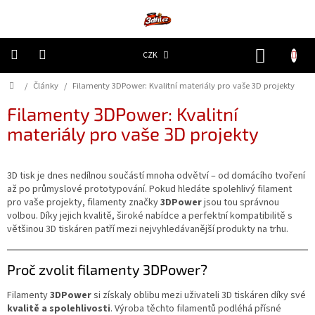
Přejít
na
obsah
NÁKUP
CZK
KOŠÍK
Domů
/
Články
/
Filamenty 3DPower: Kvalitní materiály pro vaše 3D projekty
3D
Tiskárny
Filamenty 3DPower: Kvalitní
materiály pro vaše 3D projekty
Filamenty
Resiny
3D tisk je dnes nedílnou součástí mnoha odvětví – od domácího tvoření
až po průmyslové prototypování. Pokud hledáte spolehlivý filament
Doplňky
pro vaše projekty, filamenty značky
3DPower
jsou tou správnou
a
volbou. Díky jejich kvalitě, široké nabídce a perfektní kompatibilitě s
náhradní
většinou 3D tiskáren patří mezi nejvyhledávanější produkty na trhu.
díly
Proč zvolit filamenty 3DPower?
Nejlepší
ceny
Filamenty
3DPower
si získaly oblibu mezi uživateli 3D tiskáren díky své
🔥
kvalitě a spolehlivosti
. Výroba těchto filamentů podléhá přísné