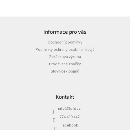
Z
á
Informace pro vás
p
a
Obchodní podmínky
t
Podmínky ochrany osobních údajů
í
Zakázková výroba
Prodávané značky
Slovníček pojmů
Kontakt
info
@
3dfil.cz
774 430 447
Facebook