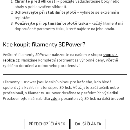
Chraňte před vlhkostí
– použijte vzduchotěsné boxy nebo
obaly s pohlcovačem vlhkosti.
Uchovávejte při stabilní teplotě
– vyhněte se extrémním
teplotám.
Používejte při optimální teplotě tisku
– každý filament má
doporučené parametry tisku, které najdete na jeho obalu.
Kde koupit filamenty 3DPower?
Veškeré filamenty 3DPower naleznete na našem e-shopu
shop
.str
-
replica
.cz
. Nabízíme kompletní sortiment za výhodné ceny, včetně
rychlého doručení a odborného poradenství.
Filamenty 3DPower jsou ideální volbou pro každého, kdo hledá
spolehlivý a kvalitní materiál pro 3D tisk. Ať už jste začátečník nebo
profesionál, s filamenty 3DPower dosáhnete perfektních výsledků.
Prozkoumejte naši nabídku
zde
a posuňte svůj 3D tisk na další úroveň!
PŘEDCHOZÍ ČLÁNEK
DALŠÍ ČLÁNEK