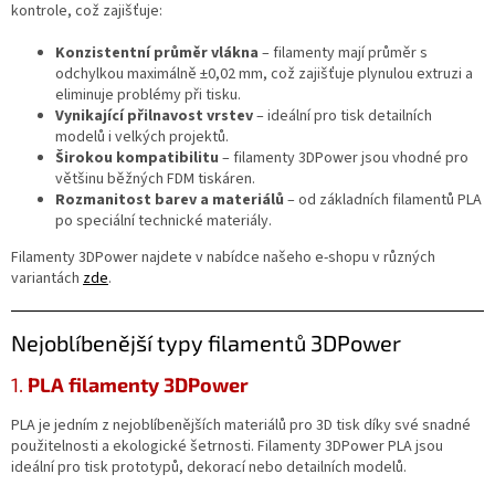
Novinky
kontrole, což zajišťuje:
🔥
Konzistentní průměr vlákna
– filamenty mají průměr s
Zakázková
odchylkou maximálně ±0,02 mm, což zajišťuje plynulou extruzi a
výroba
eliminuje problémy při tisku.
Vynikající přilnavost vrstev
– ideální pro tisk detailních
Články
modelů i velkých projektů.
Širokou kompatibilitu
– filamenty 3DPower jsou vhodné pro
většinu běžných FDM tiskáren.
Slovníček
pojmů
Rozmanitost barev a materiálů
– od základních filamentů PLA
po speciální technické materiály.
Program
pro
Filamenty 3DPower najdete v nabídce našeho e-shopu v různých
školy
variantách
zde
.
Značky
Nejoblíbenější typy filamentů 3DPower
Měna
1.
PLA filamenty 3DPower
(CZK)
PLA je jedním z nejoblíbenějších materiálů pro 3D tisk díky své snadné
použitelnosti a ekologické šetrnosti. Filamenty 3DPower PLA jsou
Přihlášení
ideální pro tisk prototypů, dekorací nebo detailních modelů.