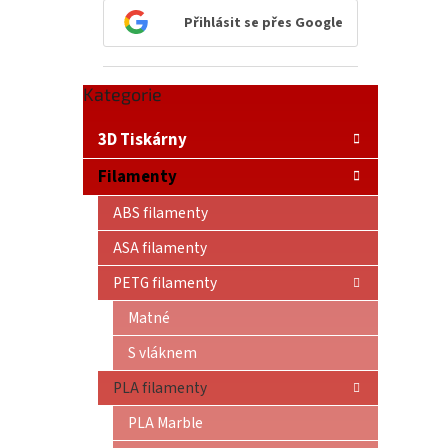
n
Přihlásit se přes Google
e
l
Přeskočit
Kategorie
kategorie
3D Tiskárny
Filamenty
ABS filamenty
ASA filamenty
PETG filamenty
Matné
S vláknem
PLA filamenty
PLA Marble