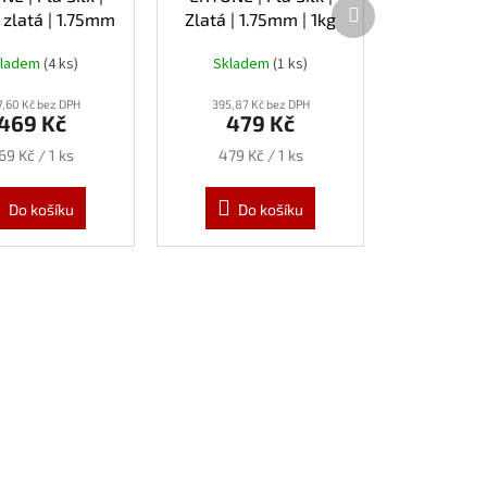
Další
zlatá | 1.75mm
Zlatá | 1.75mm | 1kg
produkt
| 1kg
kladem
(4 ks)
Skladem
(1 ks)
,60 Kč bez DPH
395,87 Kč bez DPH
469 Kč
479 Kč
ěrná
Měrná
69 Kč / 1 ks
479 Kč / 1 ks
ena:
cena:
Do košíku
Do košíku