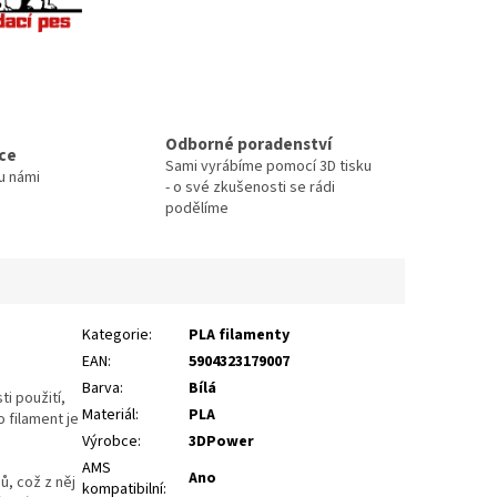
Odborné poradenství
ace
Sami vyrábíme pomocí 3D tisku
u námi
- o své zkušenosti se rádi
podělíme
Kategorie
:
PLA filamenty
EAN
:
5904323179007
Barva
:
Bílá
i použití,
Materiál
:
PLA
o filament je
Výrobce
:
3DPower
AMS
Ano
ů, což z něj
kompatibilní
: