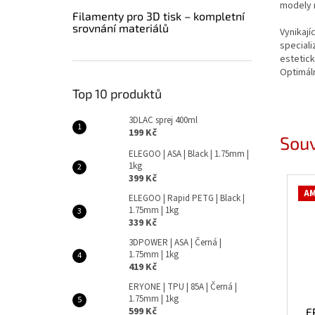
modely n
Filamenty pro 3D tisk – kompletní
srovnání materiálů
Vynikají
speciali
estetick
Optimál
Top 10 produktů
3DLAC sprej 400ml
199 Kč
Souv
ELEGOO | ASA | Black | 1.75mm |
1kg
399 Kč
AM
ELEGOO | Rapid PETG | Black |
1.75mm | 1kg
339 Kč
3DPOWER | ASA | Černá |
1.75mm | 1kg
419 Kč
ERYONE | TPU | 85A | Černá |
1.75mm | 1kg
599 Kč
E