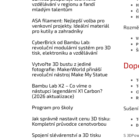
vzdělávání v regionu a fandí
H
mladým talentům
Č
H
ASA filament: Nejlepší volba pro
venkovní projekty. Ideální materiál
Rozměr
pro kutily a zahradníky
V
CyberBrick od Bambu Lab:
P
revoluční modulární systém pro 3D
Š
tisk, elektroniku a vzdělávání
Dopo
Vytvořte 3D bustu z jediné
fotografie: MakerWorld přináší
revoluční nástroj Make My Statue
T
Bambu Lab X2 – Co víme o
T
nástupci legendární X1 Carbon?
C
(2026 aktualizace)
R
Program pro školy
Sušení
Jak správně nastavit cenu 3D tisku:
T
Kompletní průvodce cenotvorbou
D
Spojení slévárenství a 3D tisku
S 3DPowe