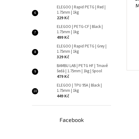
M
ELEGOO | Rapid PETG | Red |
1.75mm | 1kg
229 Kč
ELEGOO | PETG-CF | Black |
1.75mm | 1kg
499 Kč
ELEGOO | Rapid PETG | Grey |
1.75mm | 1kg
329 Kč
BAMBU LAB | PETG HF | Tmavě
šedá | 1.75mm | 1kg | Spool
479 Kč
ELEGOO | TPU 95A | Black |
1.75mm | 1kg
449 Kč
Facebook