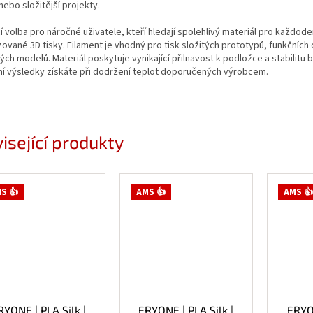
ebo složitější projekty.
cí volba pro náročné uživatele, kteří hledají spolehlivý materiál pro každoden
zované 3D tisky. Filament je vhodný pro tisk složitých prototypů, funkčních d
ých modelů. Materiál poskytuje vynikající přilnavost k podložce a stabilitu 
ní výsledky získáte při dodržení teplot doporučených výrobcem.
isející produkty
S 👍
AMS 👍
AMS 👍
RYONE | PLA Silk |
ERYONE | PLA Silk |
ERYON