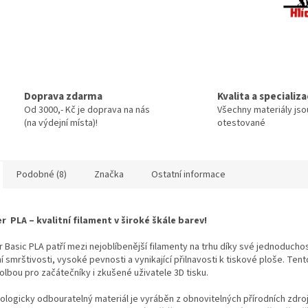
Doprava zdarma
Kvalita a specializ
Od 3000,- Kč je doprava na nás
Všechny materiály jso
(na výdejní místa)!
otestované
Podobné (8)
Značka
Ostatní informace
 PLA – kvalitní filament v široké škále barev!
Basic PLA patří mezi nejoblíbenější filamenty na trhu díky své jednoduchost
í smrštivosti, vysoké pevnosti a vynikající přilnavosti k tiskové ploše. Tent
volbou pro začátečníky i zkušené uživatele 3D tisku.
ologicky odbouratelný materiál je vyráběn z obnovitelných přírodních zdroj