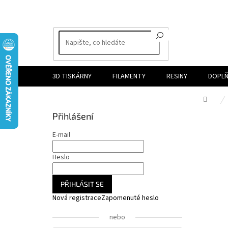
Přejít
na
obsah
3D TISKÁRNY
FILAMENTY
RESINY
DOPLŇ
Dom
P
Přihlášení
o
s
E-mail
t
r
Heslo
a
n
PŘIHLÁSIT SE
n
Nová registrace
Zapomenuté heslo
í
p
nebo
a