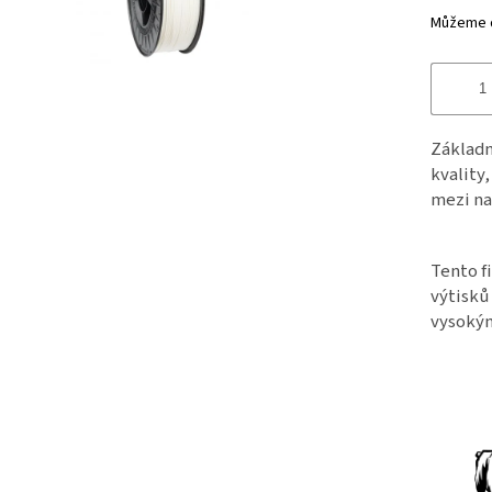
Můžeme d
Základn
kvality,
mezi na
Tento f
výtisků
vysokým