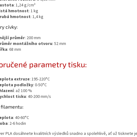
ustota
: 1,24 g/cm³
istá hmotnost
: 1 kg
rubá hmotnost
: 1,4 kg
y cívky:
nější průměr
: 200 mm
růměr montážního otvoru
: 52 mm
ířka
: 68 mm
ručené parametry tisku:
eplota extruze
: 195-220°C
eplota podložky
: 0-50°C
hlazení
: až 100 %
ychlost tisku
: 40-200 mm/s
 filamentu:
eplota
: 40-60°C
oba
: 2-6 hodin
r PLA dosáhnete kvalitních výsledků snadno a spolehlivě, ať už tisknete 