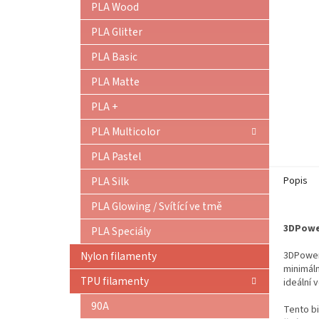
PLA Wood
PLA Glitter
PLA Basic
PLA Matte
PLA +
PLA Multicolor
PLA Pastel
PLA Silk
Popis
PLA Glowing / Svítící ve tmě
3DPower
PLA Speciály
Nylon filamenty
3DPower 
minimáln
TPU filamenty
ideální 
90A
Tento bi