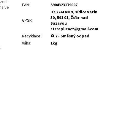
ízení
EAN
:
5904323179007
na ve
IČ: 22414819, sídlo: Vatín
30, 591 01, Žďár nad
GPSR
:
Sázavou |
strreplicacz@gmail.com
Recyklace
:
♻ 7 - Směsný odpad
Váha
:
1kg
.