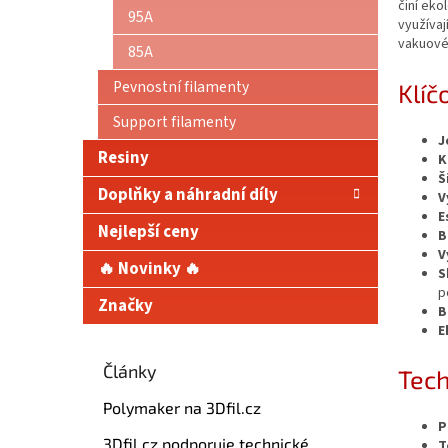
činí eko
95A
využívaj
vakuovém
85A
Pevnostní filamenty
Klíč
Support filamenty
J
Resiny
K
Š
Doplňky a náhradní díly
V
E
Nejlepší ceny
B
V
🔥 Novinky 🔥
S
p
Značky
B
E
Články
Tech
Polymaker na 3Dfil.cz
P
3Dfil.cz podporuje technické
T