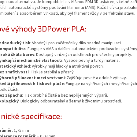
logickou alternativu. Je kompatibilní s většinou FDM 3D tiskáren, včetně zař
ících automatické systémy podávání filamentu (AMS). Každá cívka je zabale
 balení s absorbérem vlhkosti, aby byl filament vždy v perfektním stavu.
ové výhody 3DPower PLA:
ednoduchý tisk
: Vhodný i pro začátečníky díky snadné manipulaci.
ompatibilita
: Funguje s AMS a dalšími automatickými podávacími systémy
iroká škála barev
: Dostupný v různých odstínech pro všechny projekty.
ynikající mechanické vlastnosti
: Vysoce pevný a tvrdý materiál.
stetický vzhled
: Výrobky mají hladký a atraktivní povrch.
ez smrštivosti
: Tisk je stabilní a přesný.
ýborná přilnavost mezi vrstvami
: Zajišťuje pevné a odolné výtisky.
kvělá přilnavost k tiskové ploše
: Funguje na vyhřívaných i nevyhřívaných
odložkách.
ez zápachu
: Tisk probíhá čistě a bez nepříjemných výparů.
kologický
: Biologicky odbouratelný a šetrný k životnímu prostředí.
nické specifikace:
růměr
: 1,75 mm
olerance rozměrů
: ± 0,03 mm