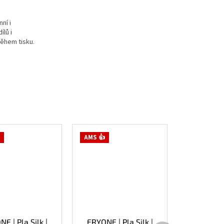
ní i
ílů i
během tisku.
AMS 👍
E | Pla Silk |
ERYONE | Pla Silk |