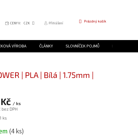
NÁKUPNÍ
Prázdný košík
CENY V:
CZK
Přihlášení
KOŠÍK
ZKOVÁ VÝROBA
ČLÁNKY
SLOVNÍČEK POJMŮ
PROGRAM PR
WER | PLA | Bílá | 1.75mm |
 Kč
/ ks
č bez DPH
1 ks
dem
(4 ks)