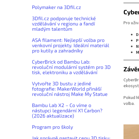
Polymaker na 3Dfil.cz
Cyber
3Dfil.cz podporuje technické
Pro uži
vzdělávání v regionu a fandí
mladým talentům
D
ASA filament: Nejlepší volba pro
P
venkovní projekty. Ideální materiál
N
pro kutily a zahradníky
M
CyberBrick od Bambu Lab:
revoluční modulární systém pro 3D
Závě
tisk, elektroniku a vzdělávání
CyberBr
Vytvořte 3D bustu z jediné
ekosysté
fotografie: MakerWorld přináší
revoluční nástroj Make My Statue
Pokud hl
volba.
Bambu Lab X2 – Co víme o
nástupci legendární X1 Carbon?
(2026 aktualizace)
Program pro školy
Jak správně nastavit cenu 3D tisku: