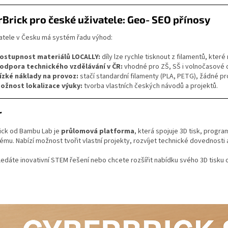
Brick pro české uživatele: Geo‑SEO přínosy
vatele v Česku má systém řadu výhod:
ostupnost materiálů LOCALLY:
díly lze rychle tisknout z filamentů, kter
odpora technického vzdělávání v ČR:
vhodné pro ZŠ, SŠ i volnočasové d
ízké náklady na provoz:
stačí standardní filamenty (PLA, PETG), žádné pro
ožnost lokalizace výuky:
tvorba vlastních českých návodů a projektů.
r
ick od Bambu Lab je
průlomová platforma
, která spojuje 3D tisk, prog
mu. Nabízí možnost tvořit vlastní projekty, rozvíjet technické dovednosti a p
edáte inovativní STEM řešení nebo chcete rozšířit nabídku svého 3D tisku 