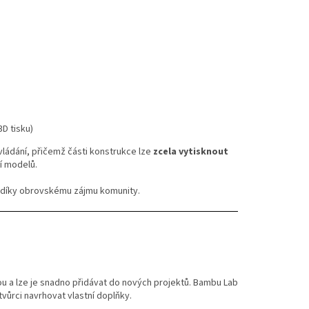
D tisku)
ládání, přičemž části konstrukce lze
zcela vytisknout
í modelů.
e díky obrovskému zájmu komunity.
u a lze je snadno přidávat do nových projektů. Bambu Lab
 tvůrci navrhovat vlastní doplňky.