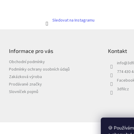
Sledovat na Instagramu
Z
á
p
Informace pro vás
Kontakt
a
t
Obchodní podmínky
info
@
3dfi
í
Podmínky ochrany osobních údajů
774 430 4
Zakázková výroba
Faceboo
Prodávané značky
3dfilcz
Slovníček pojmů
🍪 Používáme