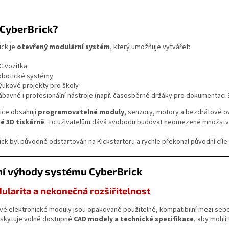
 CyberBrick?
ick je
otevřený modulární systém
, který umožňuje vytvářet:
C vozítka
obotické systémy
ýukové projekty pro školy
ábavné i profesionální nástroje (např. časosběrné držáky pro dokumentaci 3
ice obsahují
programovatelné moduly
, senzory, motory a bezdrátové ov
é 3D tiskárně
. To uživatelům dává svobodu budovat neomezené množstv
ck byl původně odstartován na Kickstarteru a rychle překonal původní cíl
ní výhody systému CyberBrick
dularita a nekonečná rozšiřitelnost
vé elektronické moduly jsou opakovaně použitelné, kompatibilní mezi sebo
oskytuje volně dostupné
CAD modely a technické specifikace
, aby mohli