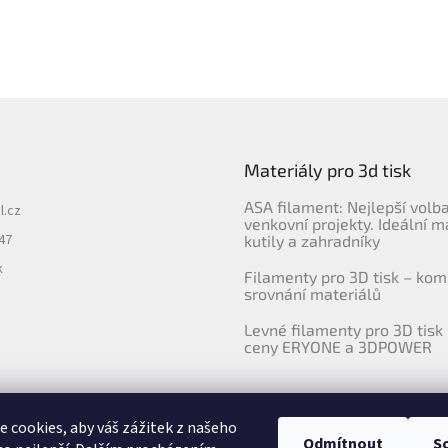
Materiály pro 3d tisk
ASA filament: Nejlepší volb
l.cz
venkovní projekty. Ideální m
47
kutily a zahradníky
k
Filamenty pro 3D tisk – kom
srovnání materiálů
Levné filamenty pro 3D tisk 
ceny ERYONE a 3DPOWER
 cookies, aby váš zážitek z našeho
Odmítnout
S
Upravila agentura 404notfound.cz
Katalog filamentů ERYONE pro ČR