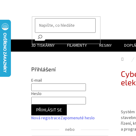
Přejít
na
obsah
3D TISKÁRNY
FILAMENTY
RESINY
DOPLŇ
Dom
P
Přihlášení
Cybe
o
s
E-mail
elek
t
r
Heslo
a
n
PŘIHLÁSIT SE
Systém
n
stavebn
Nová registrace
Zapomenuté heslo
í
řízení, 
p
a progra
nebo
a