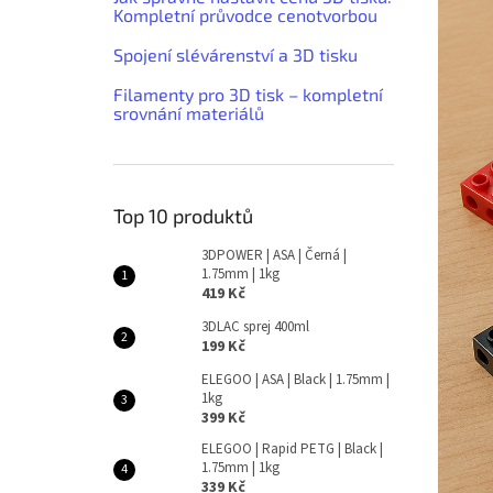
Kompletní průvodce cenotvorbou
Spojení slévárenství a 3D tisku
Filamenty pro 3D tisk – kompletní
srovnání materiálů
Top 10 produktů
3DPOWER | ASA | Černá |
1.75mm | 1kg
419 Kč
3DLAC sprej 400ml
199 Kč
ELEGOO | ASA | Black | 1.75mm |
1kg
399 Kč
ELEGOO | Rapid PETG | Black |
1.75mm | 1kg
339 Kč