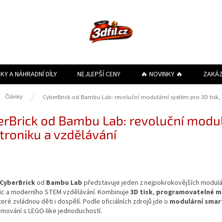
KY A NÁHRADNÍ DÍLY
NEJLEPŠÍ CENY
🔥 NOVINKY 🔥
ZAKÁ
ů
Články
CyberBrick od Bambu Lab: revoluční modulární systém pro 3D tisk, 
rBrick od Bambu Lab: revoluční modul
troniku a vzdělávání
CyberBrick
od
Bambu Lab
představuje jeden z nejpokrokovějších modulár
ic a moderního STEM vzdělávání. Kombinuje
3D tisk
,
programovatelné m
které zvládnou děti i dospělí. Podle oficiálních zdrojů jde o
modulární smar
mování s LEGO‑like jednoduchostí.