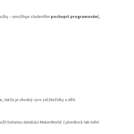
kroužky – umožňuje studentům
pochopit programování,
, takže je vhodný i pro začátečníky a děti.
yužít bohatou databázi MakerWorld. CyberBrick tak mění