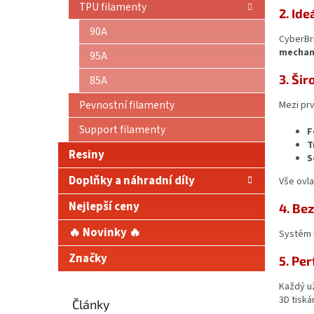
TPU filamenty
2. Id
90A
CyberBri
mechani
95A
3. Šir
85A
Pevnostní filamenty
Mezi prv
Support filamenty
F
T
Resiny
S
Doplňky a náhradní díly
Vše ovl
Nejlepší ceny
4. Be
🔥 Novinky 🔥
Systém n
Značky
5. Per
Každý už
3D tiská
Články