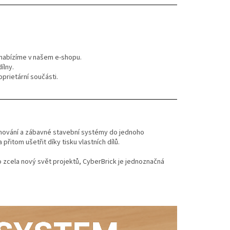
é nabízíme v našem e‑shopu.
ílny.
prietární součásti.
ramování a zábavné stavební systémy do jednoho
řitom ušetřit díky tisku vlastních dílů.
o zcela nový svět projektů, CyberBrick je jednoznačná