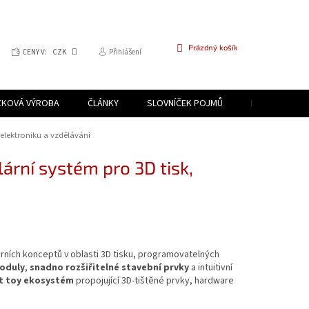
NÁKUPNÍ
Prázdný košík
CENY V:
CZK
Přihlášení
KOŠÍK
ZKOVÁ VÝROBA
ČLÁNKY
SLOVNÍČEK POJMŮ
PROGRAM PR
elektroniku a vzdělávání
ární systém pro 3D tisk,
ních konceptů v oblasti 3D tisku, programovatelných
oduly
,
snadno rozšiřitelné stavební prvky
a intuitivní
t toy ekosystém
propojující 3D‑tištěné prvky, hardware