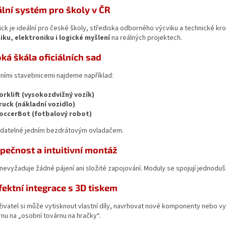
eální systém pro školy v ČR
ck je ideální pro české školy, střediska odborného výcviku a technické 
ku, elektroniku i logické myšlení
na reálných projektech.
oká škála oficiálních sad
ními stavebnicemi najdeme například:
orklift (vysokozdvižný vozík)
ruck (nákladní vozidlo)
occerBot (fotbalový robot)
adatelné jedním bezdrátovým ovladačem.
zpečnost a intuitivní montáž
evyžaduje žádné pájení ani složité zapojování. Moduly se spojují jednoduše
fektní integrace s 3D tiskem
ivatel si může vytisknout vlastní díly, navrhovat nové komponenty nebo v
rnu na „osobní továrnu na hračky“.