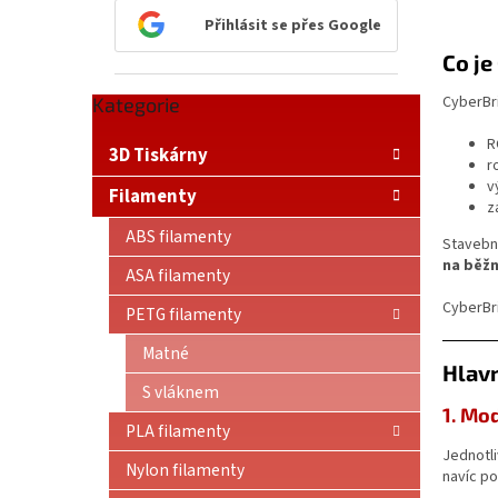
n
Přihlásit se přes Google
e
Co je
l
CyberBr
Přeskočit
Kategorie
kategorie
R
3D Tiskárny
r
v
Filamenty
z
ABS filamenty
Stavebn
na běžn
ASA filamenty
CyberBri
PETG filamenty
Matné
Hlav
S vláknem
1. Mo
PLA filamenty
Jednotli
Nylon filamenty
navíc p