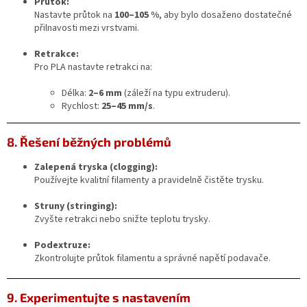
Průtok:
Nastavte průtok na
100–105 %
, aby bylo dosaženo dostatečné
přilnavosti mezi vrstvami.
Retrakce:
Pro PLA nastavte retrakci na:
Délka:
2–6 mm
(záleží na typu extruderu).
Rychlost:
25–45 mm/s
.
8. Řešení běžných problémů
Zalepená tryska (clogging):
Používejte kvalitní filamenty a pravidelně čistěte trysku.
Struny (stringing):
Zvyšte retrakci nebo snižte teplotu trysky.
Podextruze:
Zkontrolujte průtok filamentu a správné napětí podavače.
9. Experimentujte s nastavením