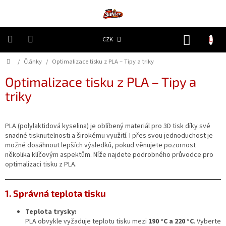
Přejít
na
obsah
NÁKUP
CZK
KOŠÍK
Domů
/
Články
/
Optimalizace tisku z PLA – Tipy a triky
3D
Tiskárny
Optimalizace tisku z PLA – Tipy a
triky
Filamenty
Resiny
PLA (polylaktidová kyselina) je oblíbený materiál pro 3D tisk díky své
snadné tisknutelnosti a širokému využití. I přes svou jednoduchost je
Doplňky
možné dosáhnout lepších výsledků, pokud věnujete pozornost
a
několika klíčovým aspektům. Níže najdete podrobného průvodce pro
náhradní
optimalizaci tisku z PLA.
díly
1. Správná teplota tisku
Nejlepší
ceny
Teplota trysky:
🔥
PLA obvykle vyžaduje teplotu tisku mezi
190 °C a 220 °C
. Vyberte