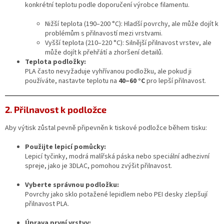
Novinky
konkrétní teplotu podle doporučení výrobce filamentu.
🔥
Nižší teplota (190–200 °C): Hladší povrchy, ale může dojít k
Zakázková
problémům s přilnavostí mezi vrstvami.
výroba
Vyšší teplota (210–220 °C): Silnější přilnavost vrstev, ale
může dojít k přehřátí a zhoršení detailů.
Články
Teplota podložky:
PLA často nevyžaduje vyhřívanou podložku, ale pokud ji
používáte, nastavte teplotu na
40–60 °C
pro lepší přilnavost.
Slovníček
pojmů
2. Přilnavost k podložce
Program
pro
školy
Aby výtisk zůstal pevně připevněn k tiskové podložce během tisku:
Značky
Použijte lepicí pomůcky:
Lepicí tyčinky, modrá malířská páska nebo speciální adhezivní
spreje, jako je 3DLAC, pomohou zvýšit přilnavost.
Měna
(CZK)
Vyberte správnou podložku:
Povrchy jako sklo potažené lepidlem nebo PEI desky zlepšují
přilnavost PLA.
Přihlášení
Úprava první vrstvy: