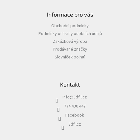
Z
á
Informace pro vás
p
a
Obchodní podmínky
t
Podmínky ochrany osobních údajů
í
Zakázková výroba
Prodávané značky
Slovníček pojmů
Kontakt
info
@
3dfil.cz
774 430 447
Facebook
3dfilcz