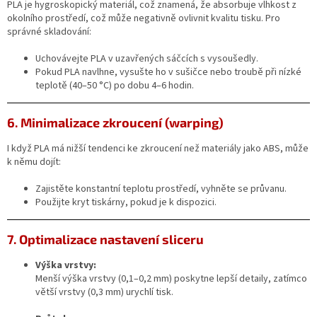
PLA je hygroskopický materiál, což znamená, že absorbuje vlhkost z
okolního prostředí, což může negativně ovlivnit kvalitu tisku. Pro
správné skladování:
Uchovávejte PLA v uzavřených sáčcích s vysoušedly.
Pokud PLA navlhne, vysušte ho v sušičce nebo troubě při nízké
teplotě (40–50 °C) po dobu 4–6 hodin.
6. Minimalizace zkroucení (warping)
I když PLA má nižší tendenci ke zkroucení než materiály jako ABS, může
k němu dojít:
Zajistěte konstantní teplotu prostředí, vyhněte se průvanu.
Použijte kryt tiskárny, pokud je k dispozici.
7. Optimalizace nastavení sliceru
Výška vrstvy:
Menší výška vrstvy (0,1–0,2 mm) poskytne lepší detaily, zatímco
větší vrstvy (0,3 mm) urychlí tisk.