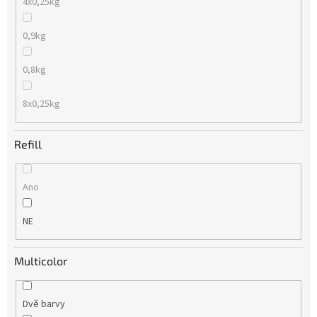
4x0,25kg
0,9kg
0,8kg
8x0,25kg
Refill
Ano
NE
Multicolor
Dvě barvy