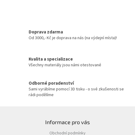
d
o
v
a
á
c
n
í
í
p
r
Doprava zdarma
v
Od 3000,- Kč je doprava na nás (na výdejní místa)!
k
y
v
Kvalita a specializace
ý
Všechny materiály jsou námi otestované
p
i
s
u
Odborné poradenství
Sami vyrábíme pomocí 3D tisku - o své zkušenosti se
rádi podělíme
Z
á
Informace pro vás
p
a
Obchodní podmínky