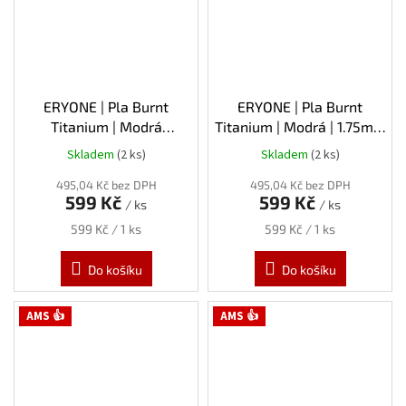
ERYONE | Pla Burnt
ERYONE | Pla Burnt
Titanium | Modrá
Titanium | Modrá | 1.75mm
"Technological" | 1.75mm |
| 1kg
Skladem
(2 ks)
Skladem
(2 ks)
Průměrné
1kg
hodnocení
495,04 Kč bez DPH
495,04 Kč bez DPH
produktu
599 Kč
599 Kč
/ ks
/ ks
je
5,0
Měrná
Měrná
599 Kč / 1 ks
599 Kč / 1 ks
z
cena:
cena:
5
Do košíku
Do košíku
hvězdiček.
AMS 👍
AMS 👍