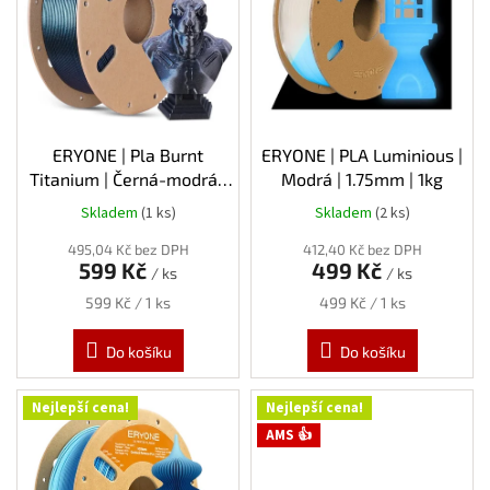
s
p
r
o
d
u
k
ERYONE | Pla Burnt
ERYONE | PLA Luminious |
t
Titanium | Černá-modrá |
Modrá | 1.75mm | 1kg
ů
1.75mm | 1kg
Skladem
(1 ks)
Skladem
(2 ks)
495,04 Kč bez DPH
412,40 Kč bez DPH
599 Kč
499 Kč
/ ks
/ ks
Měrná
Měrná
599 Kč / 1 ks
499 Kč / 1 ks
cena:
cena:
Do košíku
Do košíku
Nejlepší cena!
Nejlepší cena!
AMS 👍