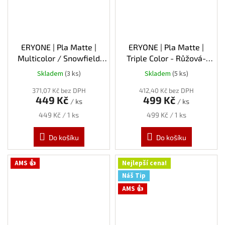
ERYONE | Pla Matte |
ERYONE | Pla Matte |
Multicolor / Snowfield
Triple Color - Růžová-
(modrá / bílá) | 1.75mm |
zelená-modrá (Fairy) |
Skladem
(3 ks)
Skladem
(5 ks)
1kg
1.75mm | 1kg
371,07 Kč bez DPH
412,40 Kč bez DPH
449 Kč
499 Kč
/ ks
/ ks
Měrná
Měrná
449 Kč / 1 ks
499 Kč / 1 ks
cena:
cena:
Do košíku
Do košíku
AMS 👍
Nejlepší cena!
Náš Tip
AMS 👍