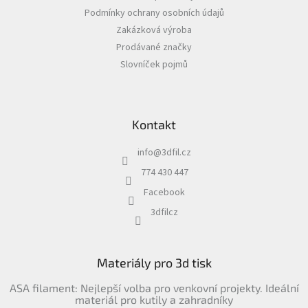
t
Podmínky ochrany osobních údajů
í
Zakázková výroba
Prodávané značky
Slovníček pojmů
Kontakt
info
@
3dfil.cz
774 430 447
Facebook
3dfilcz
Materiály pro 3d tisk
ASA filament: Nejlepší volba pro venkovní projekty. Ideální
materiál pro kutily a zahradníky