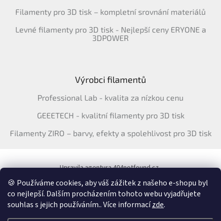
Filamenty pro 3D tisk – kompletní srovnání materiálů
Levné filamenty pro 3D tisk - Nejlepší ceny ERYONE a
3DPOWER
Výrobci filamentů
Professional Lab - kvalita za nízkou cenu
GEEETECH - kvalitní filamenty pro 3D tisk
Filamenty ZIRO – barvy, efekty a spolehlivost pro 3D tisk
Upravila agentura 404notfound.cz
Katalog filamentů ERYONE pro ČR
🍪 Používáme cookies, aby váš zážitek z našeho e-shopu byl
co nejlepší. Dalším procházením tohoto webu vyjadřujete
souhlas s jejich používáním.. Více informací
zde
.