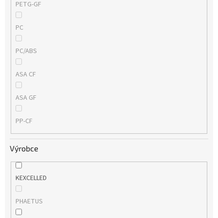
PETG-GF
PC
PC/ABS
ASA CF
ASA GF
PP-CF
Výrobce
KEXCELLED
PHAETUS