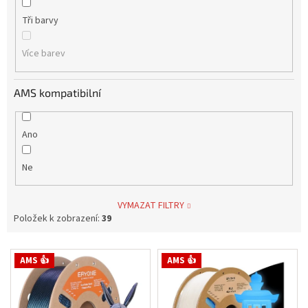
Tři barvy
Více barev
AMS kompatibilní
Ano
Ne
VYMAZAT FILTRY
Položek k zobrazení:
39
V
AMS 👍
AMS 👍
ý
p
i