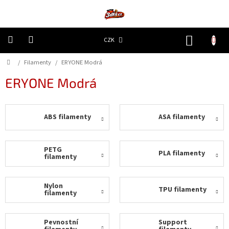
Přejít
na
obsah
NÁKUP
CZK
KOŠÍK
Domů
/
Filamenty
/
ERYONE Modrá
3D
Tiskárny
ERYONE Modrá
Filamenty
ABS filamenty
ASA filamenty
Resiny
Doplňky
PETG
PLA filamenty
a
filamenty
náhradní
díly
Nylon
TPU filamenty
filamenty
Nejlepší
ceny
Pevnostní
Support
🔥