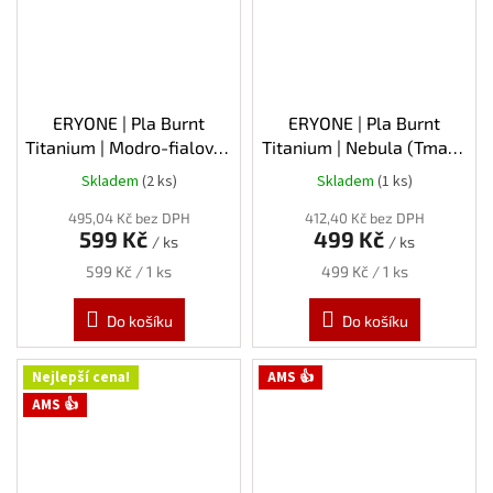
ERYONE | Pla Burnt
ERYONE | Pla Burnt
Titanium | Modro-fialová |
Titanium | Nebula (Tmavě
1.75mm | 1kg
zlatá / Zelená / Modrá) |
Skladem
(2 ks)
Skladem
(1 ks)
1.75mm | 1kg
495,04 Kč bez DPH
412,40 Kč bez DPH
599 Kč
499 Kč
/ ks
/ ks
Měrná
Měrná
599 Kč / 1 ks
499 Kč / 1 ks
cena:
cena:
Do košíku
Do košíku
Nejlepší cena!
AMS 👍
AMS 👍