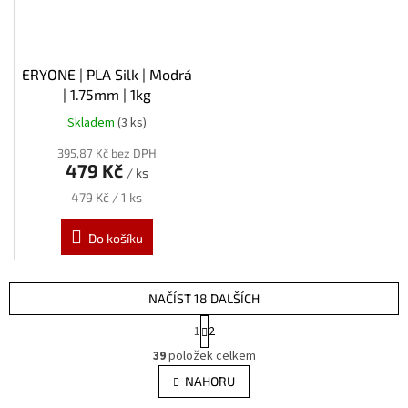
ERYONE | PLA Silk | Modrá
| 1.75mm | 1kg
Skladem
(3 ks)
395,87 Kč bez DPH
479 Kč
/ ks
Měrná
479 Kč / 1 ks
cena:
Do košíku
NAČÍST 18 DALŠÍCH
S
1
2
t
O
r
39
položek celkem
v
á
l
NAHORU
n
á
k