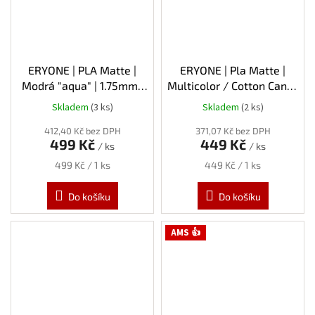
ERYONE | PLA Matte |
ERYONE | Pla Matte |
Modrá "aqua" | 1.75mm |
Multicolor / Cotton Candy
1kg
(modrá / růžová) | 1.75mm
Skladem
(3 ks)
Skladem
(2 ks)
| 1kg
412,40 Kč bez DPH
371,07 Kč bez DPH
499 Kč
449 Kč
/ ks
/ ks
Měrná
Měrná
499 Kč / 1 ks
449 Kč / 1 ks
cena:
cena:
Do košíku
Do košíku
AMS 👍