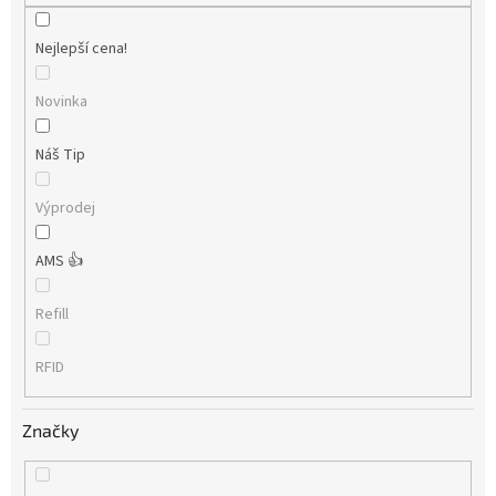
Nejlepší cena!
Novinka
Náš Tip
Výprodej
AMS 👍
Refill
RFID
Značky