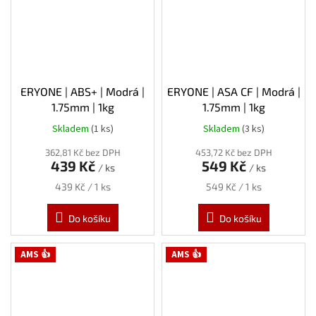
ERYONE | ABS+ | Modrá |
ERYONE | ASA CF | Modrá |
1.75mm | 1kg
1.75mm | 1kg
Skladem
(1 ks)
Skladem
(3 ks)
362,81 Kč bez DPH
453,72 Kč bez DPH
439 Kč
549 Kč
/ ks
/ ks
Měrná
Měrná
439 Kč / 1 ks
549 Kč / 1 ks
cena:
cena:
Do košíku
Do košíku
AMS 👍
AMS 👍