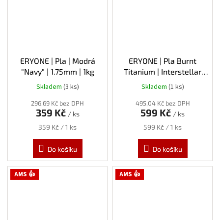
ERYONE | Pla | Modrá
ERYONE | Pla Burnt
"Navy" | 1.75mm | 1kg
Titanium | Interstellar
(modrá-černá) | 1.75mm |
Skladem
(3 ks)
Skladem
(1 ks)
1kg
296,69 Kč bez DPH
495,04 Kč bez DPH
359 Kč
599 Kč
/ ks
/ ks
Měrná
Měrná
359 Kč / 1 ks
599 Kč / 1 ks
cena:
cena:
Do košíku
Do košíku
AMS 👍
AMS 👍