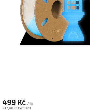
Novinky
🔥
Zakázková
výroba
Články
Slovníček
pojmů
Program
pro
školy
Značky
Měna
(CZK)
499 Kč
Přihlášení
/ ks
412,40 Kč bez DPH