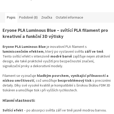
Popis
Podobné (8)
Značka
Ostatní informace
Eryone PLA Luminous Blue – svítící PLA filament pro
kreativní a funkční 3D výtisky
Eryone PLA Luminous Blue
je inovativní PLA filament s
luminiscenčním efektem
, který po vystavení světlu
září ve tmě
.
Tento svítící efekt v intenzivně
modré barvě
zajišťuje nejen atraktivní
design, ale také praktické využití pro bezpečnostní značení,
signalizační prvky a dekorativní modely.
Filament se vyznačuje
hladkým povrchem, vynikající přilnavostí a
nízkou smrštivostí
, což umožňuje
bezproblémový tisk
s precizními
detaily. Díky své vysoké kvalitě je kompatibilní s širokou škálou FDM 3D
tiskáren a umožňuje tisk i při vyšších rychlostech.
Hlavní vlastnosti:
Svítící efekt
– po absorpci světla září ve tmě jasně modrou barvou.