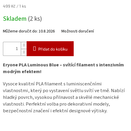
Měrná
499 Kč / 1 ks
cena:
Skladem
(2 ks)
Můžeme doručit do:
10.8.2026
Možnosti doručení
Přidat do košíku
Eryone PLA Luminous Blue – svítící filament s intenzivním
modrým efektem!
Vysoce kvalitní PLA filament s luminiscenčními
vlastnostmi, který po vystavení světlu svítí ve tmě. Nabízí
hladký povrch, vysokou přilnavost a skvělé mechanické
vlastnosti. Perfektní volba pro dekorativní modely,
bezpečnostní značení i efektní designové výtisky.