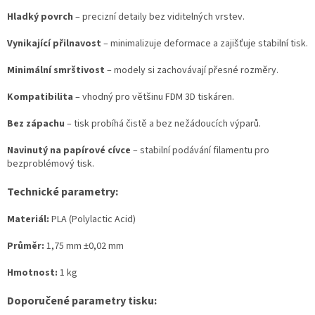
Hladký povrch
– precizní detaily bez viditelných vrstev.
Vynikající přilnavost
– minimalizuje deformace a zajišťuje stabilní tisk.
Minimální smrštivost
– modely si zachovávají přesné rozměry.
Kompatibilita
– vhodný pro většinu FDM 3D tiskáren.
Bez zápachu
– tisk probíhá čistě a bez nežádoucích výparů.
Navinutý na papírové cívce
– stabilní podávání filamentu pro
bezproblémový tisk.
Technické parametry:
Materiál:
PLA (Polylactic Acid)
Průměr:
1,75 mm ±0,02 mm
Hmotnost:
1 kg
Doporučené parametry tisku: