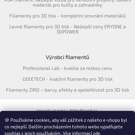
materiál pro kutily a zahradníky
Filamenty pro 3D tisk – kompletní srovnání materiálů
Levné filamenty pro 3D tisk - Nejlepší ceny ERYONE a
3DPOWER
Výrobci filamentů
Professional Lab - kvalita za nízkou cenu
GEEETECH - kvalitní filamenty pro 3D tisk
Filamenty ZIRO – barvy, efekty a spolehlivost pro 3D tisk
Upravila agentura 404notfound.cz
Katalog filamentů ERYONE pro ČR
🍪 Používáme cookies, aby váš zážitek z našeho e-shopu byl
co nejlepší. Dalším procházením tohoto webu vyjadřujete
souhlas s jejich používáním.. Více informací
zde
.