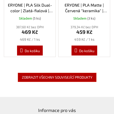
ERYONE | PLA Silk Dual-
ERYONE | PLA Matte |
color | Zlatá-fialová |
Červená "keramika" |
1.75mm | 1kg
1.75mm | 1kg
Skladem
(5 ks)
Skladem
(3 ks)
Průměrné
hodnocení
387,60 Kč bez DPH
379,34 Kč bez DPH
produktu
469 Kč
459 Kč
je
5,0
Měrná
Měrná
469 Kč / 1 ks
459 Kč / 1 ks
z
cena:
cena:
5
Do košíku
Do košíku
hvězdiček.
ZOBRAZIT VŠECHNY SOUVISEJÍCÍ PRODUKTY
Z
á
Informace pro vás
p