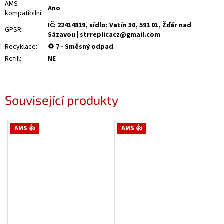
AMS
Ano
kompatibilní
:
IČ: 22414819, sídlo: Vatín 30, 591 01, Žďár nad
GPSR
:
Sázavou | strreplicacz@gmail.com
Recyklace
:
♻ 7 - Směsný odpad
Refill
:
NE
Související produkty
AMS 👍
AMS 👍