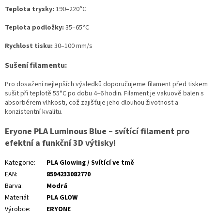
Teplota trysky:
190–220°C
Teplota podložky:
35–65°C
Rychlost tisku:
30–100 mm/s
Sušení filamentu:
Pro dosažení nejlepších výsledků doporučujeme filament před tiskem
sušit při teplotě 55°C po dobu 4–6 hodin. Filament je vakuově balen s
absorbérem vlhkosti, což zajišťuje jeho dlouhou životnost a
konzistentní kvalitu.
Eryone PLA Luminous Blue – svítící filament pro
efektní a funkční 3D výtisky!
Kategorie
:
PLA Glowing / Svítící ve tmě
EAN
:
8594233082770
Barva
:
Modrá
Materiál
:
PLA GLOW
Výrobce
:
ERYONE