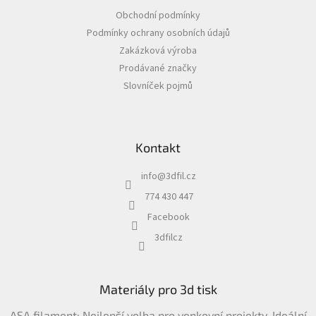
a
Obchodní podmínky
t
Podmínky ochrany osobních údajů
í
Zakázková výroba
Prodávané značky
Slovníček pojmů
Kontakt
info
@
3dfil.cz
774 430 447
Facebook
3dfilcz
Materiály pro 3d tisk
ASA filament: Nejlepší volba pro venkovní projekty. Ideální