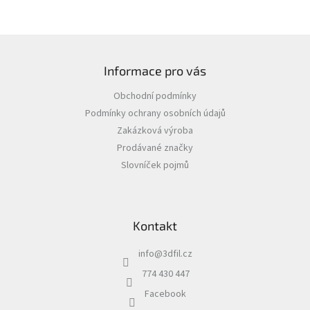
Z
á
Informace pro vás
p
a
Obchodní podmínky
t
Podmínky ochrany osobních údajů
í
Zakázková výroba
Prodávané značky
Slovníček pojmů
Kontakt
info
@
3dfil.cz
774 430 447
Facebook