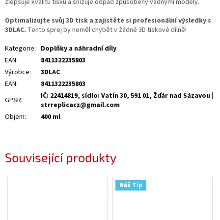
zlepšuje kvalitu tisku a snižuje odpad způsobený vadnými modely.
Optimalizujte svůj 3D tisk a zajistěte si profesionální výsledky s
3DLAC.
Tento sprej by neměl chybět v žádné 3D tiskové dílně!
Kategorie
:
Doplňky a náhradní díly
EAN
:
8411322235803
Výrobce
:
3DLAC
EAN
:
8411322235803
IČ: 22414819, sídlo: Vatín 30, 591 01, Žďár nad Sázavou |
GPSR
:
strreplicacz@gmail.com
Objem
:
400 ml
Související produkty
Náš Tip