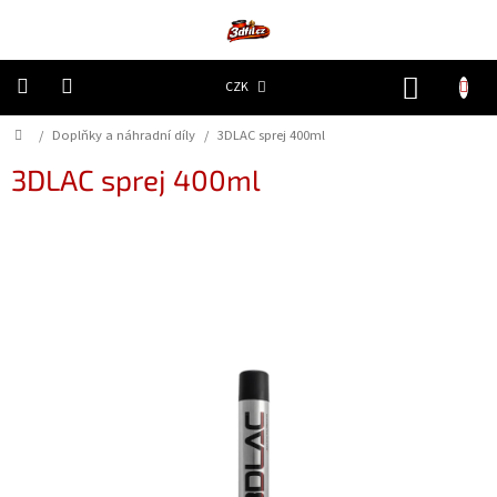
Přejít
na
obsah
NÁKUP
CZK
KOŠÍK
Domů
/
Doplňky a náhradní díly
/
3DLAC sprej 400ml
3D
Tiskárny
3DLAC sprej 400ml
Filamenty
Resiny
Doplňky
a
náhradní
díly
Nejlepší
ceny
🔥