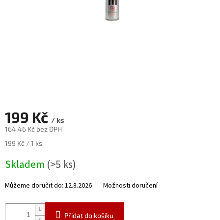
Novinky
🔥
Zakázková
výroba
Články
Slovníček
pojmů
Program
199 Kč
pro
/ ks
školy
164,46 Kč bez DPH
Značky
Měrná
199 Kč / 1 ks
cena:
Skladem
(>5 ks)
Měna
(CZK)
Můžeme doručit do:
12.8.2026
Možnosti doručení
Přihlášení
Přidat do košíku