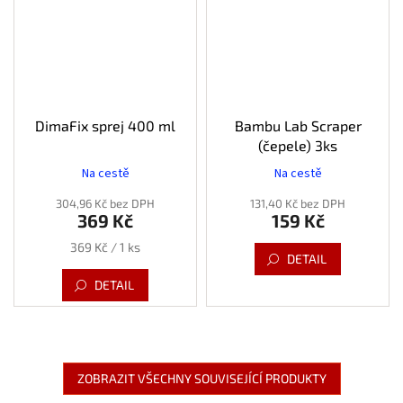
DimaFix sprej 400 ml
Bambu Lab Scraper
(čepele) 3ks
Na cestě
Na cestě
304,96 Kč bez DPH
131,40 Kč bez DPH
369 Kč
159 Kč
Měrná
369 Kč / 1 ks
DETAIL
cena:
DETAIL
ZOBRAZIT VŠECHNY SOUVISEJÍCÍ PRODUKTY