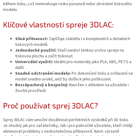
během tisku, což minimalizuje riziko posunutí nebo zkreslení tiskového
modelu.
Klíčové vlastnosti spreje 3DLAC:
Silná přilnavost:
Zajišťuje stabilitu i u komplexních a detailních
tiskových modelů.
Jednoduché použití:
Stačí nanést tenkou vrstvu spreje na
tiskovou plochu a začít tisknout.
Univerzální využití:
Ideální pro materiály jako PLA, ABS, PETG a
další.
Snadné odstranění modelu:
Po dokončení tisku a ochlazení se
model snadno uvolní, aniž by došlo k jeho poškození.
Bezzápachový a bezpečný:
Navržen s ohledem na uživatele i
životní prostředí.
Proč používat sprej 3DLAC?
Sprej 3DLAC vám umožní dosáhnout perfektních výsledků při 3D tisku.
Je vhodný jak pro začátečníky, tak i pro pokročilé uživatele, kteří chtějí
eliminovat problémy s nedostatečnou přilnavostí. Navíc výrazně