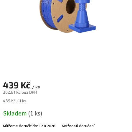
Novinky
🔥
Zakázková
výroba
Články
Slovníček
pojmů
Program
pro
školy
439 Kč
Značky
/ ks
362,81 Kč bez DPH
Měna
Měrná
439 Kč / 1 ks
(CZK)
cena:
Skladem
(1 ks)
Přihlášení
Můžeme doručit do:
12.8.2026
Možnosti doručení