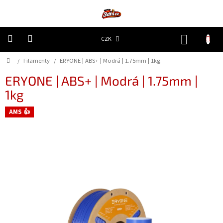
Přejít
na
obsah
NÁKUP
CZK
KOŠÍK
Domů
/
Filamenty
/
ERYONE | ABS+ | Modrá | 1.75mm | 1kg
3D
Tiskárny
ERYONE | ABS+ | Modrá | 1.75mm |
1kg
Filamenty
AMS 👍
Resiny
Doplňky
a
náhradní
díly
Nejlepší
ceny
🔥