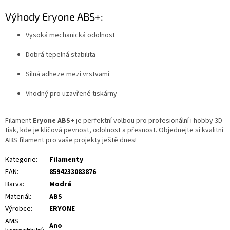
Výhody Eryone ABS+:
Vysoká mechanická odolnost
Dobrá tepelná stabilita
Silná adheze mezi vrstvami
Vhodný pro uzavřené tiskárny
Filament
Eryone ABS+
je perfektní volbou pro profesionální i hobby 3D
tisk, kde je klíčová pevnost, odolnost a přesnost. Objednejte si kvalitní
ABS filament pro vaše projekty ještě dnes!
Kategorie
:
Filamenty
EAN
:
8594233083876
Barva
:
Modrá
Materiál
:
ABS
Výrobce
:
ERYONE
AMS
Ano