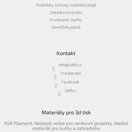
t
Podmínky ochrany osobních údajů
í
Zakázková výroba
Prodávané značky
Slovníček pojmů
Kontakt
info
@
3dfil.cz
774 430 447
Facebook
3dfilcz
Materiály pro 3d tisk
ASA filament: Nejlepší volba pro venkovní projekty. Ideální
materiál pro kutily a zahradníky