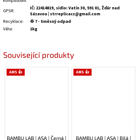
kompatibilní
:
IČ: 22414819, sídlo: Vatín 30, 591 01, Žďár nad
GPSR
:
Sázavou | strreplicacz@gmail.com
Recyklace
:
♻ 7 - Směsný odpad
Váha
:
1kg
Související produkty
AMS 👍
AMS 👍
BAMBU LAB | ASA | Černá |
BAMBU LAB | ASA | Bílá |