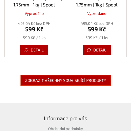
1.75mm | 1kg | Spool
1.75mm | 1kg | Spool
Vyprodáno
Vyprodáno
495,04 Kč bez DPH
495,04 Kč bez DPH
599 Kč
599 Kč
Měrná
Měrná
599 Kč / 1 ks
599 Kč / 1 ks
cena:
cena:
DETAIL
DETAIL
ZOBRAZIT VŠECHNY SOUVISEJÍCÍ PRODUKTY
Z
á
Informace pro vás
p
a
Obchodní podmínky