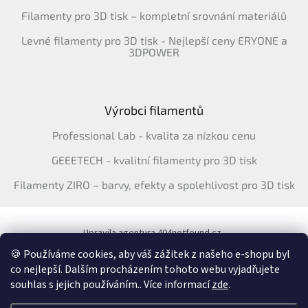
Filamenty pro 3D tisk – kompletní srovnání materiálů
Levné filamenty pro 3D tisk - Nejlepší ceny ERYONE a
3DPOWER
Výrobci filamentů
Professional Lab - kvalita za nízkou cenu
GEEETECH - kvalitní filamenty pro 3D tisk
Filamenty ZIRO – barvy, efekty a spolehlivost pro 3D tisk
Upravila agentura 404notfound.cz
Katalog filamentů ERYONE pro ČR
🍪 Používáme cookies, aby váš zážitek z našeho e-shopu byl
co nejlepší. Dalším procházením tohoto webu vyjadřujete
souhlas s jejich používáním.. Více informací
zde
.