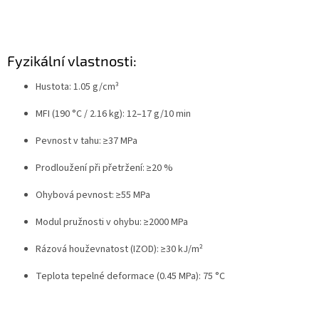
Fyzikální vlastnosti:
Hustota: 1.05 g/cm³
MFI (190 °C / 2.16 kg): 12–17 g/10 min
Pevnost v tahu: ≥37 MPa
Prodloužení při přetržení: ≥20 %
Ohybová pevnost: ≥55 MPa
Modul pružnosti v ohybu: ≥2000 MPa
Rázová houževnatost (IZOD): ≥30 kJ/m²
Teplota tepelné deformace (0.45 MPa): 75 °C