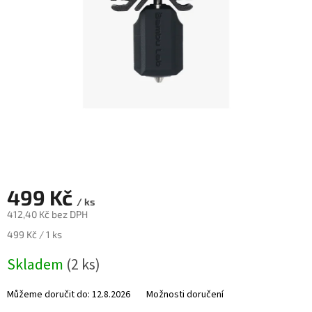
Novinky
🔥
Zakázková
výroba
Články
Slovníček
pojmů
Program
pro
školy
499 Kč
Značky
/ ks
412,40 Kč bez DPH
Měrná
499 Kč / 1 ks
Měna
(CZK)
cena:
Skladem
(2 ks)
Přihlášení
Můžeme doručit do:
12.8.2026
Možnosti doručení