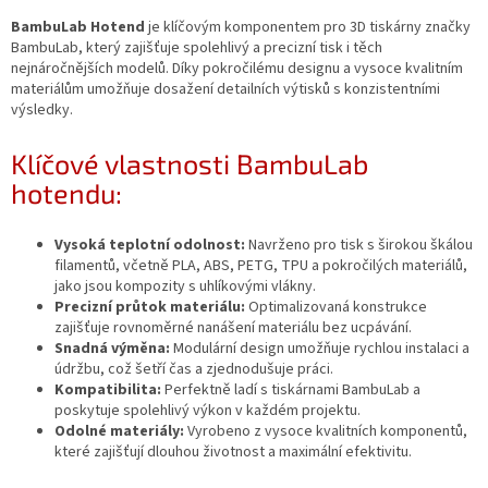
BambuLab Hotend
je klíčovým komponentem pro 3D tiskárny značky
BambuLab, který zajišťuje spolehlivý a precizní tisk i těch
nejnáročnějších modelů. Díky pokročilému designu a vysoce kvalitním
materiálům umožňuje dosažení detailních výtisků s konzistentními
výsledky.
Klíčové vlastnosti BambuLab
hotendu:
Vysoká teplotní odolnost:
Navrženo pro tisk s širokou škálou
filamentů, včetně PLA, ABS, PETG, TPU a pokročilých materiálů,
jako jsou kompozity s uhlíkovými vlákny.
Precizní průtok materiálu:
Optimalizovaná konstrukce
zajišťuje rovnoměrné nanášení materiálu bez ucpávání.
Snadná výměna:
Modulární design umožňuje rychlou instalaci a
údržbu, což šetří čas a zjednodušuje práci.
Kompatibilita:
Perfektně ladí s tiskárnami BambuLab a
poskytuje spolehlivý výkon v každém projektu.
Odolné materiály:
Vyrobeno z vysoce kvalitních komponentů,
které zajišťují dlouhou životnost a maximální efektivitu.