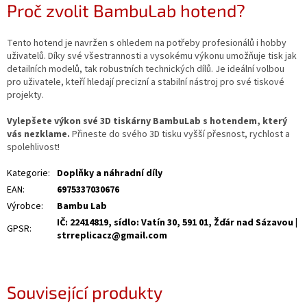
Proč zvolit BambuLab hotend?
Tento hotend je navržen s ohledem na potřeby profesionálů i hobby
uživatelů. Díky své všestrannosti a vysokému výkonu umožňuje tisk jak
detailních modelů, tak robustních technických dílů. Je ideální volbou
pro uživatele, kteří hledají precizní a stabilní nástroj pro své tiskové
projekty.
Vylepšete výkon své 3D tiskárny BambuLab s hotendem, který
vás nezklame.
Přineste do svého 3D tisku vyšší přesnost, rychlost a
spolehlivost!
Kategorie
:
Doplňky a náhradní díly
EAN
:
6975337030676
Výrobce
:
Bambu Lab
IČ: 22414819, sídlo: Vatín 30, 591 01, Žďár nad Sázavou |
GPSR
:
strreplicacz@gmail.com
Související produkty