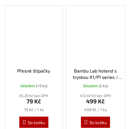
Přesné štípačky
Bambu Lab hotend s
tryskou X1/P1 series /
průměr 0,8 mm
Skladem
(>5 ks)
Skladem
(1 ks)
65,29 Kč bez DPH
412,40 Kč bez DPH
79 Kč
499 Kč
Měrná
Měrná
79 Kč / 1 ks
499 Kč / 1 ks
cena:
cena:
Do košíku
Do košíku