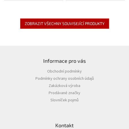
ZOBRAZIT VŠECHNY SOUVISEJÍCÍ PRODUKTY
Z
á
Informace pro vás
p
a
Obchodní podmínky
t
Podmínky ochrany osobních údajů
í
Zakázková výroba
Prodávané značky
Slovníček pojmů
Kontakt