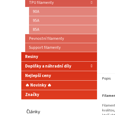
TPU filamenty
90A
95A
85A
Pevnostní filamenty
Support filamenty
Resiny
Doplňky a náhradní díly
Nejlepší ceny
Popis
🔥 Novinky 🔥
Značky
Filamen
Filament
kvalitou
Články