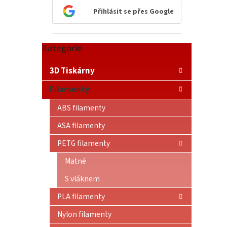
n
Přihlásit se přes Google
e
l
Přeskočit
Kategorie
kategorie
3D Tiskárny
Filamenty
ABS filamenty
ASA filamenty
PETG filamenty
Matné
S vláknem
PLA filamenty
Nylon filamenty