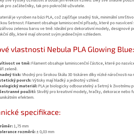
tějí své výtisky ozvláštnit a dodat jim efektní vzhled. Díky své snadné použit
ak pro začátečníky, tak pro pokročilé uživatele.
teriál je vyroben na bázi PLA, což zajišťuje snadný tisk, minimální smrštivo
kou šetrnost. Filament obsahuje luminiscenční přísady, které po nasvícení
 zářivou zelenou barvu ve tmě. Ideální pro dekorativní modely, designové p
kční díly, které mají ohromit svým jedinečným vzhledem.
ové vlastnosti Nebula PLA Glowing Blue
vítivost ve tmě:
Filament obsahuje luminiscenční částice, které po nasvíc
áří zeleně.
nadný tisk:
Vhodný pro širokou škálu 3D tiskáren díky nízké náročnosti na 
stetický povrch:
Výtisky mají hladký a jednotný vzhled.
kologický materiál:
PLA je biologicky odbouratelný a šetrný k životnímu p
šestranné použití:
Skvělý pro kreativní modely, hračky, dekorace nebo f
 unikátním efektem.
nické specifikace:
růměr:
1,75 mm
olerance rozměrů:
± 0,03 mm