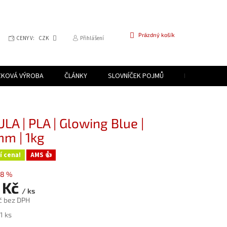
NÁKUPNÍ
Prázdný košík
CENY V:
CZK
Přihlášení
KOŠÍK
ZKOVÁ VÝROBA
ČLÁNKY
SLOVNÍČEK POJMŮ
PROGRAM PR
LA | PLA | Glowing Blue |
mm | 1kg
í cena!
AMS 👍
–8 %
 Kč
/ ks
č bez DPH
1 ks