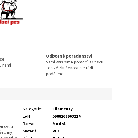
Odborné poradenství
ace
Sami vyrábíme pomocí 3D tisku
u námi
- o své zkušenosti se rádi
podělíme
Kategorie
:
Filamenty
EAN
:
5906269963214
Barva
:
Modrá
en svou
Materiál
:
PLA
všechny,