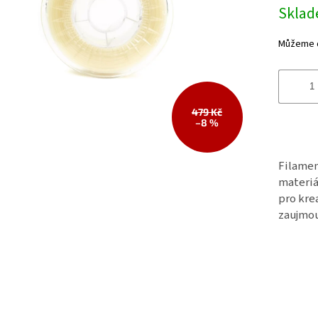
Skla
Můžeme d
479 Kč
–8 %
Filamen
materiá
pro kre
zaujmou