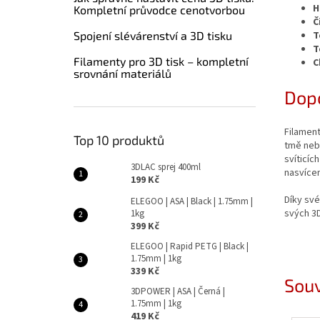
H
Kompletní průvodce cenotvorbou
Č
Spojení slévárenství a 3D tisku
T
T
Filamenty pro 3D tisk – kompletní
C
srovnání materiálů
Dopo
Filament
Top 10 produktů
tmě neb
svíticíc
3DLAC sprej 400ml
nasvícen
199 Kč
Díky své
ELEGOO | ASA | Black | 1.75mm |
svých 3D
1kg
399 Kč
ELEGOO | Rapid PETG | Black |
1.75mm | 1kg
339 Kč
Souv
3DPOWER | ASA | Černá |
1.75mm | 1kg
419 Kč