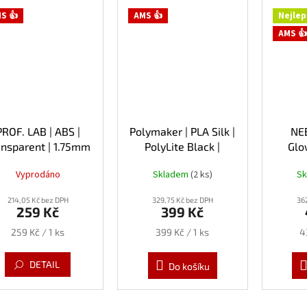
S 👍
AMS 👍
Nejlep
AMS 👍
PROF. LAB | ABS |
Polymaker | PLA Silk |
NEB
ansparent | 1.75mm
PolyLite Black |
Glo
| 1kg
1.75mm | 1kg
1.
Vyprodáno
Skladem
(2 ks)
S
214,05 Kč bez DPH
329,75 Kč bez DPH
36
259 Kč
399 Kč
Měrná
Měrná
M
259 Kč / 1 ks
399 Kč / 1 ks
4
cena:
cena:
c
DETAIL
Do košíku