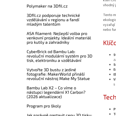
kteří ch
vhodný j
Polymaker na 3Dfil.cz
Tento ma
3Dfil.cz podporuje technické
vzdělávání v regionu a fandí
ekologic
mladým talentům
vyzařují
nebo fun
ASA filament: Nejlepší volba pro
venkovní projekty. Ideální materiál
Klíč
pro kutily a zahradníky
CyberBrick od Bambu Lab:
S
revoluční modulární systém pro 3D
z
tisk, elektroniku a vzdělávání
S
E
Vytvořte 3D bustu z jediné
fotografie: MakerWorld přináší
E
revoluční nástroj Make My Statue
V
s
Bambu Lab X2 – Co víme o
nástupci legendární X1 Carbon?
Tech
(2026 aktualizace)
Program pro školy
P
T
Jak správně nastavit cenu 3D tisku: