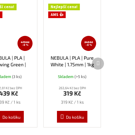
ší cena!
Nejlepší cena!
AMS 👍
479 Kč
349 Kč
–8 %
–8 %
ULA | PLA |
NEBULA | PLA | Pure
Další
wing Green |
White | 1.75mm | 1kg
produkt
75mm | 1kg
kladem
(3 ks)
Skladem
(>5 ks)
2,81 Kč bez DPH
263,64 Kč bez DPH
439 Kč
319 Kč
ěrná
Měrná
39 Kč / 1 ks
319 Kč / 1 ks
ena:
cena:
Do košíku
Do košíku