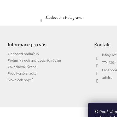
Sledovat na Instagramu
Z
á
p
Informace pro vás
Kontakt
a
t
Obchodní podmínky
info
@
3dfi
í
Podmínky ochrany osobních údajů
774 430 4
Zakázková výroba
Faceboo
Prodávané značky
3dfilcz
Slovníček pojmů
🍪 Používáme