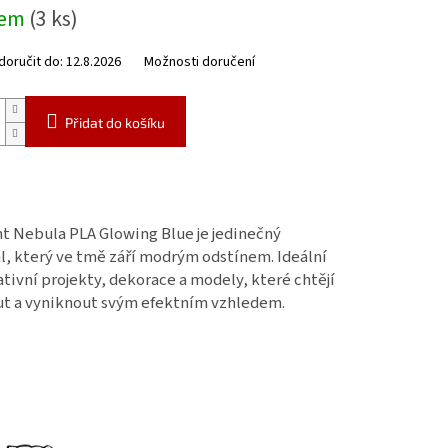
dem
(3 ks)
oručit do:
12.8.2026
Možnosti doručení
Přidat do košíku
t Nebula PLA Glowing Blue je jedinečný
l, který ve tmě září modrým odstínem. Ideální
ativní projekty, dekorace a modely, které chtějí
t a vyniknout svým efektním vzhledem.