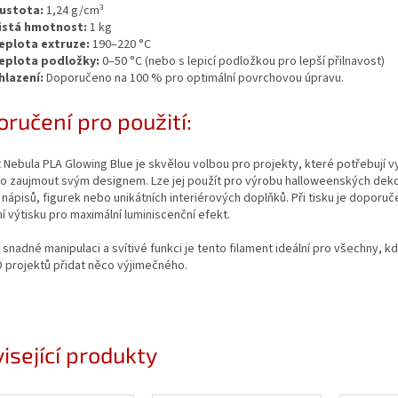
ustota:
1,24 g/cm³
istá hmotnost:
1 kg
eplota extruze:
190–220 °C
eplota podložky:
0–50 °C (nebo s lepicí podložkou pro lepší přilnavost)
hlazení:
Doporučeno na 100 % pro optimální povrchovou úpravu.
ručení pro použití:
 Nebula PLA Glowing Blue je skvělou volbou pro projekty, které potřebují v
o zaujmout svým designem. Lze jej použít pro výrobu halloweenských deko
h nápisů, figurek nebo unikátních interiérových doplňků. Při tisku je doporuč
í výtisku pro maximální luminiscenční efekt.
 snadné manipulaci a svítivé funkci je tento filament ideální pro všechny, kd
 projektů přidat něco výjimečného.
isející produkty