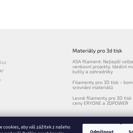
Materiály pro 3d tisk
ASA filament: Nejlepší volb
l.cz
venkovní projekty. Ideální m
47
kutily a zahradníky
k
Filamenty pro 3D tisk – kom
srovnání materiálů
Levné filamenty pro 3D tisk 
ceny ERYONE a 3DPOWER
 cookies, aby váš zážitek z našeho
Odmítnout
S
Upravila agentura 404notfound.cz
Katalog filamentů ERYONE pro ČR