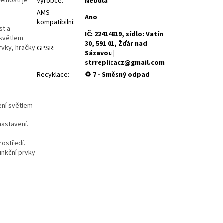
elnosti je
Výrobce
:
Nebula
AMS
Ano
kompatibilní
:
st a
IČ: 22414819, sídlo: Vatín
 světlem
30, 591 01, Žďár nad
rvky, hračky
GPSR
:
Sázavou |
strreplicacz@gmail.com
Recyklace
:
♻ 7 - Směsný odpad
:
ení světlem
nastavení.
rostředí.
unkční prvky