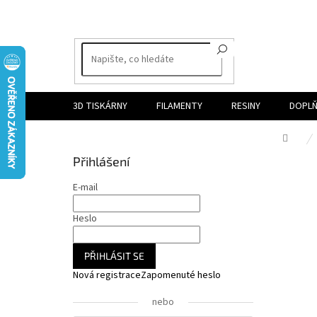
Přejít
na
obsah
3D TISKÁRNY
FILAMENTY
RESINY
DOPLŇ
Dom
P
Přihlášení
o
s
E-mail
t
r
Heslo
a
n
PŘIHLÁSIT SE
n
Nová registrace
Zapomenuté heslo
í
p
nebo
a