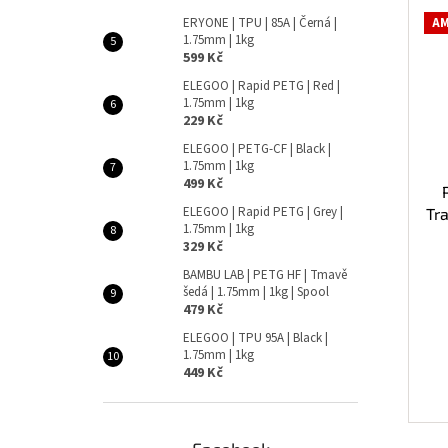
ERYONE | TPU | 85A | Černá |
AM
1.75mm | 1kg
599 Kč
ELEGOO | Rapid PETG | Red |
1.75mm | 1kg
229 Kč
ELEGOO | PETG-CF | Black |
1.75mm | 1kg
499 Kč
ELEGOO | Rapid PETG | Grey |
Tr
1.75mm | 1kg
329 Kč
BAMBU LAB | PETG HF | Tmavě
šedá | 1.75mm | 1kg | Spool
479 Kč
ELEGOO | TPU 95A | Black |
1.75mm | 1kg
449 Kč