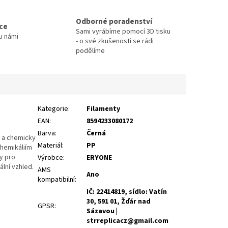
Odborné poradenství
ace
Sami vyrábíme pomocí 3D tisku
u námi
- o své zkušenosti se rádi
podělíme
Kategorie
:
Filamenty
EAN
:
8594233080172
Barva
:
Černá
h a chemicky
Materiál
:
PP
chemikáliím
ly pro
Výrobce
:
ERYONE
lní vzhled.
AMS
Ano
kompatibilní
:
IČ: 22414819, sídlo: Vatín
30, 591 01, Žďár nad
GPSR
:
Sázavou |
strreplicacz@gmail.com