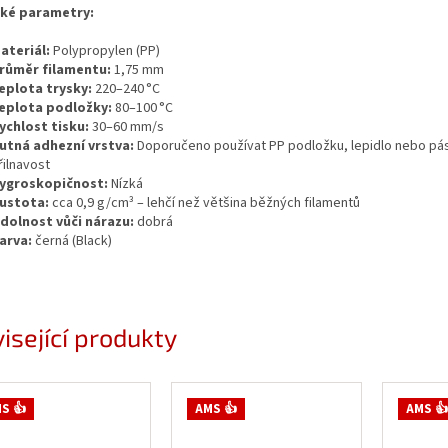
cké parametry:
ateriál:
Polypropylen (PP)
růměr filamentu:
1,75 mm
eplota trysky:
220–240 °C
eplota podložky:
80–100 °C
ychlost tisku:
30–60 mm/s
utná adhezní vrstva:
Doporučeno používat PP podložku, lepidlo nebo pás
řilnavost
ygroskopičnost:
Nízká
ustota:
cca 0,9 g/cm³ – lehčí než většina běžných filamentů
dolnost vůči nárazu:
dobrá
arva:
černá (Black)
isející produkty
S 👍
AMS 👍
AMS 👍