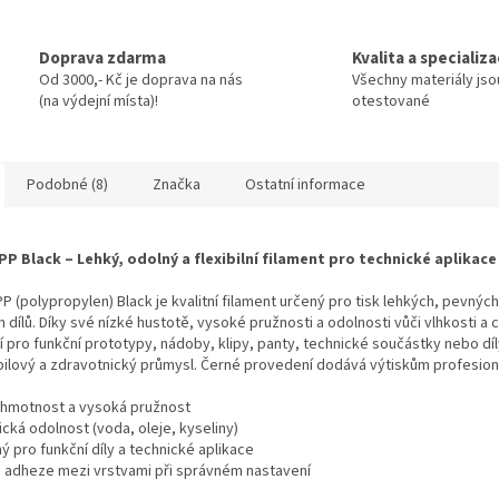
Doprava zdarma
Kvalita a specializ
Od 3000,- Kč je doprava na nás
Všechny materiály jso
(na výdejní místa)!
otestované
Podobné (8)
Značka
Ostatní informace
PP Black – Lehký, odolný a flexibilní filament pro technické aplikace
P (polypropylen) Black je kvalitní filament určený pro tisk lehkých, pevnýc
 dílů. Díky své nízké hustotě, vysoké pružnosti a odolnosti vůči vlhkosti a 
ní pro funkční prototypy, nádoby, klipy, panty, technické součástky nebo dí
ilový a zdravotnický průmysl. Černé provedení dodává výtiskům profesioná
 hmotnost a vysoká pružnost
ká odolnost (voda, oleje, kyseliny)
 pro funkční díly a technické aplikace
 adheze mezi vrstvami při správném nastavení