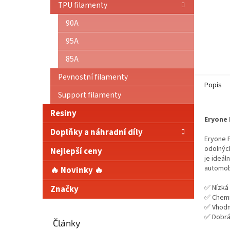
TPU filamenty
90A
95A
85A
Pevnostní filamenty
Popis
Support filamenty
Resiny
Eryone 
Doplňky a náhradní díly
Eryone P
odolných
Nejlepší ceny
je ideál
automob
🔥 Novinky 🔥
✅ Nízká
Značky
✅ Chemic
✅ Vhodný
✅ Dobrá
Články