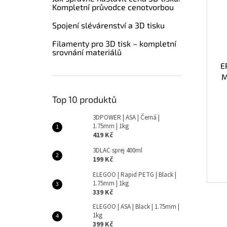
Kompletní průvodce cenotvorbou
Spojení slévárenství a 3D tisku
Filamenty pro 3D tisk – kompletní
srovnání materiálů
E
M
Top 10 produktů
3DPOWER | ASA | Černá |
1.75mm | 1kg
419 Kč
3DLAC sprej 400ml
199 Kč
ELEGOO | Rapid PETG | Black |
1.75mm | 1kg
339 Kč
ELEGOO | ASA | Black | 1.75mm |
1kg
399 Kč