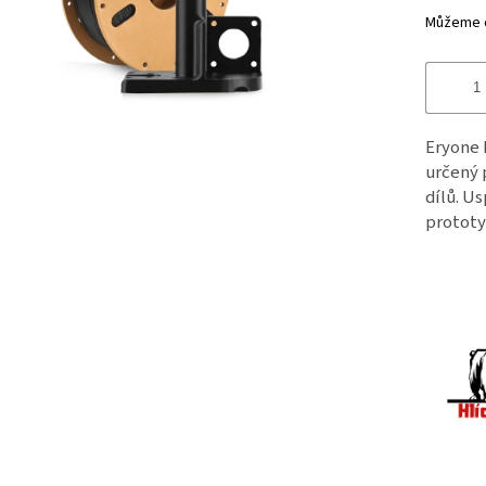
Můžeme d
Eryone 
určený 
dílů. Us
prototy