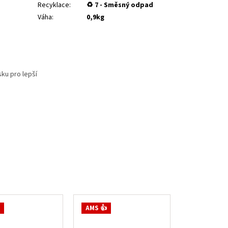
Recyklace
:
♻ 7 - Směsný odpad
Váha
:
0,9kg
ku pro lepší
AMS 👍