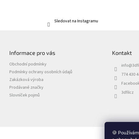
Sledovat na Instagramu
Z
á
p
Informace pro vás
Kontakt
a
t
Obchodní podmínky
info
@
3dfi
í
Podmínky ochrany osobních údajů
774 430 4
Zakázková výroba
Faceboo
Prodávané značky
3dfilcz
Slovníček pojmů
🍪 Používáme