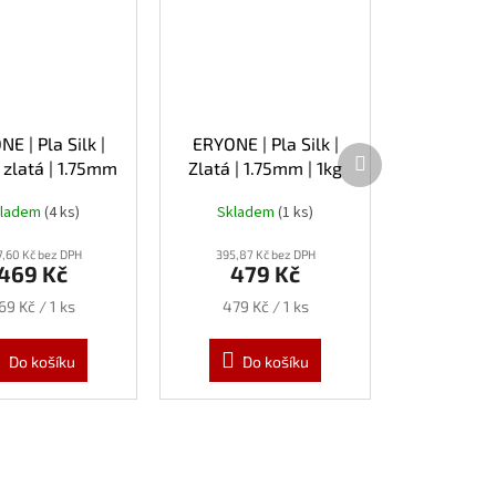
E | Pla Silk |
ERYONE | Pla Silk |
Další
zlatá | 1.75mm
Zlatá | 1.75mm | 1kg
produkt
| 1kg
kladem
(4 ks)
Skladem
(1 ks)
,60 Kč bez DPH
395,87 Kč bez DPH
469 Kč
479 Kč
ěrná
Měrná
69 Kč / 1 ks
479 Kč / 1 ks
ena:
cena:
Do košíku
Do košíku