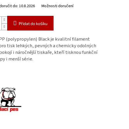
oručit do:
10.8.2026
Možnosti doručení
Přidat do košíku
PP (polypropylen) Black je kvalitní filament
pro tisk lehkých, pevných a chemicky odolných
pokojí i náročnější tiskaře, kteří tisknou funkční
py i menší série.