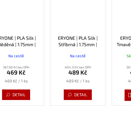
RYONE | PLA Silk |
ERYONE | PLA Silk |
ERYON
ěděná | 1.75mm |
Stříbrná | 1.75mm |
Tmavě 
1kg
1kg
Na cestě
Na cestě
S
387,60 Kč bez DPH
404,13 Kč bez DPH
387
469 Kč
489 Kč
Měrná
Měrná
M
469 Kč / 1 ks
489 Kč / 1 ks
4
cena:
cena:
c
DETAIL
DETAIL