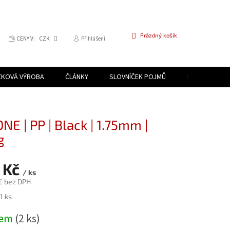
NÁKUPNÍ
Prázdný košík
CENY V:
CZK
Přihlášení
KOŠÍK
ZKOVÁ VÝROBA
ČLÁNKY
SLOVNÍČEK POJMŮ
PROGRAM PR
NE | PP | Black | 1.75mm |
g
 Kč
/ ks
č bez DPH
1 ks
dem
(2 ks)