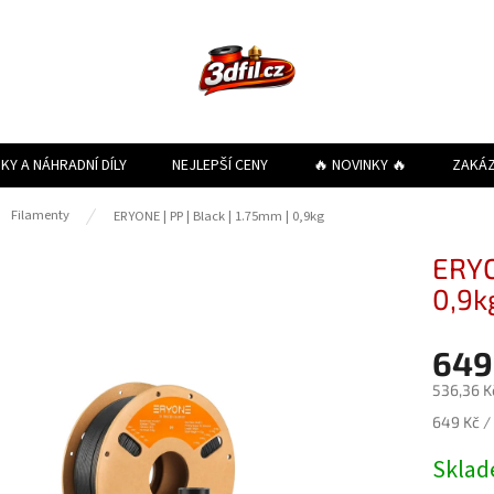
KY A NÁHRADNÍ DÍLY
NEJLEPŠÍ CENY
🔥 NOVINKY 🔥
ZAKÁ
ů
Filamenty
ERYONE | PP | Black | 1.75mm | 0,9kg
ERYO
0,9k
649
536,36 K
Měrná
649 Kč / 
cena:
Skla