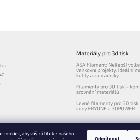
Materiály pro 3d tisk
ASA filament: Nejlepší volb
l.cz
venkovní projekty. Ideální m
47
kutily a zahradníky
k
Filamenty pro 3D tisk – kom
srovnání materiálů
Levné filamenty pro 3D tisk 
ceny ERYONE a 3DPOWER
 cookies, aby váš zážitek z našeho
Odmítnout
S
Upravila agentura 404notfound.cz
Katalog filamentů ERYONE pro ČR