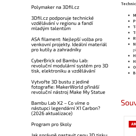
Techni
Polymaker na 3Dfil.cz
M
3Dfil.cz podporuje technické
P
vzdělávání v regionu a fandí
T
mladým talentům
T
R
ASA filament: Nejlepší volba pro
venkovní projekty. Ideální materiál
N
pro kutily a zahradníky
p
H
CyberBrick od Bambu Lab:
H
revoluční modulární systém pro 3D
O
tisk, elektroniku a vzdělávání
B
Vytvořte 3D bustu z jediné
fotografie: MakerWorld přináší
revoluční nástroj Make My Statue
Souv
Bambu Lab X2 – Co víme o
nástupci legendární X1 Carbon?
(2026 aktualizace)
Program pro školy
AM
Jak správně nastavit cenu 3D tisku: