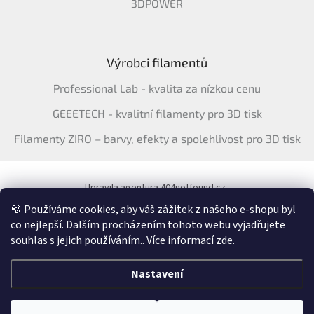
3DPOWER
Výrobci filamentů
Professional Lab - kvalita za nízkou cenu
GEEETECH - kvalitní filamenty pro 3D tisk
Filamenty ZIRO – barvy, efekty a spolehlivost pro 3D tisk
Upravila agentura 404notfound.cz
Katalog filamentů ERYONE pro ČR
🍪 Používáme cookies, aby váš zážitek z našeho e-shopu byl
co nejlepší. Dalším procházením tohoto webu vyjadřujete
souhlas s jejich používáním.. Více informací
zde
.
Vytvořil Shoptet
&
Nastavení
Copyright 2026
3Dfil.cz
. Všechna práva vyhrazena.
Upravit nastavení