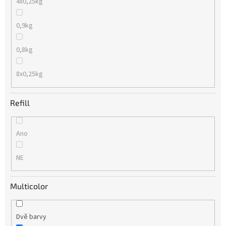
4x0,25kg
0,9kg
0,8kg
8x0,25kg
Refill
Ano
NE
Multicolor
Dvě barvy