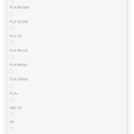
PLA Marble
PLA GLOW
PLA-CF
PLA Wood
PLA Metal
PLA Glitter
PLA+
ABS-CF
PP