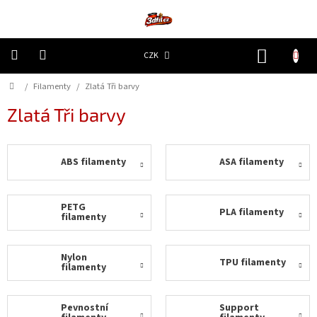
Přejít
na
obsah
NÁKUP
CZK
KOŠÍK
Domů
/
Filamenty
/
Zlatá Tři barvy
3D
Tiskárny
Zlatá Tři barvy
Filamenty
ABS filamenty
ASA filamenty
Resiny
Doplňky
PETG
PLA filamenty
a
filamenty
náhradní
díly
Nylon
TPU filamenty
filamenty
Nejlepší
ceny
Pevnostní
Support
🔥