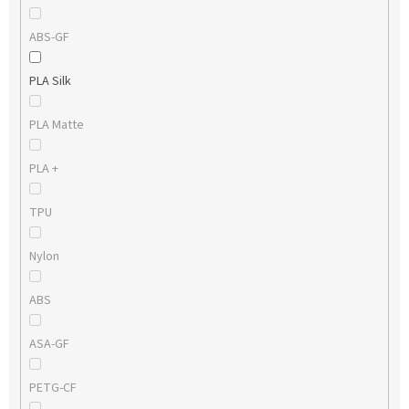
ABS-GF
PLA Silk
PLA Matte
PLA +
TPU
Nylon
ABS
ASA-GF
PETG-CF