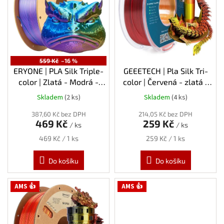
s
p
r
o
d
u
559 Kč
–16 %
k
ERYONE | PLA Silk Triple-
GEEETECH | Pla Silk Tri-
t
color | Zlatá - Modrá -
color | Červená - zlatá -
ů
Fialová | 1.75mm | 1kg
černá | 1.75mm | 1kg
Skladem
(2 ks)
Skladem
(4 ks)
387,60 Kč bez DPH
214,05 Kč bez DPH
469 Kč
259 Kč
/ ks
/ ks
Měrná
Měrná
469 Kč / 1 ks
259 Kč / 1 ks
cena:
cena:
Do košíku
Do košíku
AMS 👍
AMS 👍