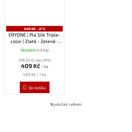
449 Kč
–8 %
ERYONE | Pla Silk Triple-
color | Zlatá - Zelená -
Fialová | 1.75mm | 1kg
Skladem
(>5 ks)
Průměrné
hodnocení
338,02 Kč bez DPH
produktu
409 Kč
/ ks
je
5,0
Měrná
409 Kč / 1 ks
z
cena:
5
Do košíku
hvězdiček.
9
položek celkem
O
v
l
á
d