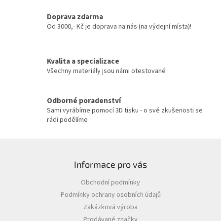
a
c
Doprava zdarma
í
Od 3000,- Kč je doprava na nás (na výdejní místa)!
p
r
v
Kvalita a specializace
k
y
Všechny materiály jsou námi otestované
v
ý
p
Odborné poradenství
i
Sami vyrábíme pomocí 3D tisku - o své zkušenosti se
s
rádi podělíme
u
Z
á
Informace pro vás
p
a
Obchodní podmínky
t
Podmínky ochrany osobních údajů
í
Zakázková výroba
Prodávané značky