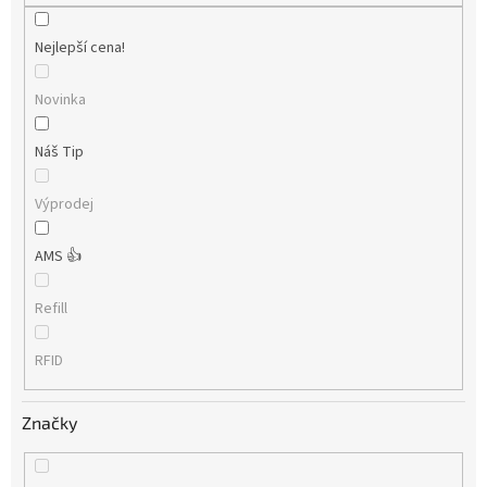
Nejlepší cena!
Novinka
Náš Tip
Výprodej
AMS 👍
Refill
RFID
Značky