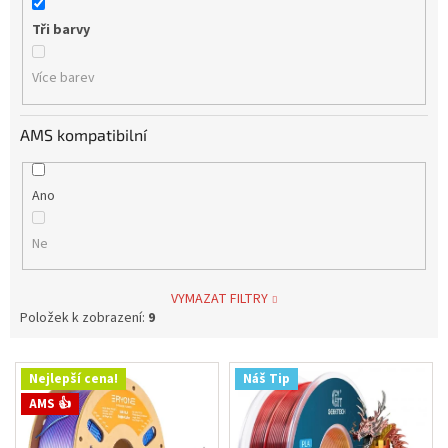
Tři barvy
Více barev
AMS kompatibilní
Ano
Ne
VYMAZAT FILTRY
Položek k zobrazení:
9
V
Nejlepší cena!
Náš Tip
ý
AMS 👍
p
i