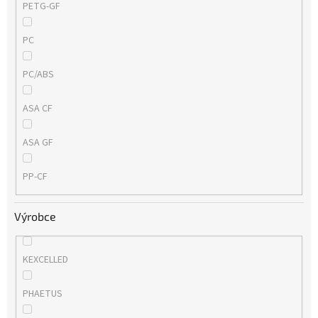
PETG-GF
PC
PC/ABS
ASA CF
ASA GF
PP-CF
Výrobce
KEXCELLED
PHAETUS