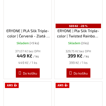
559 Kč
–28 %
ERYONE | PLA Silk Triple-
ERYONE | Pla Silk Triple-
color | Červená - Zlatá -
color | Twisted Rainbow-
Fialová | 1.75mm | 1kg
Fire - Červená-Zlatá-
Skladem
(>5 ks)
Skladem
(3 ks)
Fialová | 1.75mm | 1kg
371,07 Kč bez DPH
329,75 Kč bez DPH
449 Kč
399 Kč
/ ks
/ ks
Měrná
Měrná
449 Kč / 1 ks
399 Kč / 1 ks
cena:
cena:
Do košíku
Do košíku
AMS 👍
AMS 👍