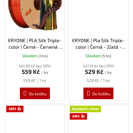
ERYONE | PLA Silk Triple-
ERYONE | Pla Silk Triple-
color | Černá - Červená -
color | Černá - Zlatá -
Zlatá | 1.75mm | 1kg
Fialová | 1.75mm | 1kg
Skladem
(3 ks)
Skladem
(5 ks)
461,98 Kč bez DPH
437,19 Kč bez DPH
559 Kč
529 Kč
/ ks
/ ks
Měrná
Měrná
559 Kč / 1 ks
529 Kč / 1 ks
cena:
cena:
Do košíku
Do košíku
AMS 👍
Nejlepší cena!
AMS 👍