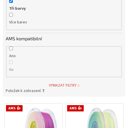
Tři barvy
Více barev
AMS kompatibilní
Ano
Ne
VYMAZAT FILTRY
Položek k zobrazení:
7
V
AMS 👍
AMS 👍
ý
p
i