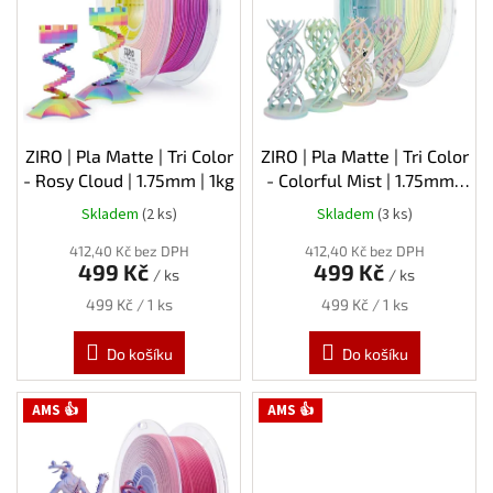
s
p
r
o
d
u
k
ZIRO | Pla Matte | Tri Color
ZIRO | Pla Matte | Tri Color
t
- Rosy Cloud | 1.75mm | 1kg
- Colorful Mist | 1.75mm |
ů
1kg
Skladem
(2 ks)
Skladem
(3 ks)
412,40 Kč bez DPH
412,40 Kč bez DPH
499 Kč
499 Kč
/ ks
/ ks
Měrná
Měrná
499 Kč / 1 ks
499 Kč / 1 ks
cena:
cena:
Do košíku
Do košíku
AMS 👍
AMS 👍