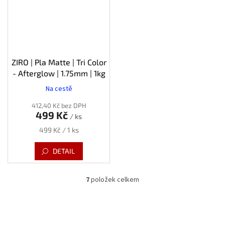
ZIRO | Pla Matte | Tri Color
- Afterglow | 1.75mm | 1kg
Na cestě
412,40 Kč bez DPH
499 Kč
/ ks
Měrná
499 Kč / 1 ks
cena:
DETAIL
7
položek celkem
O
v
l
á
d