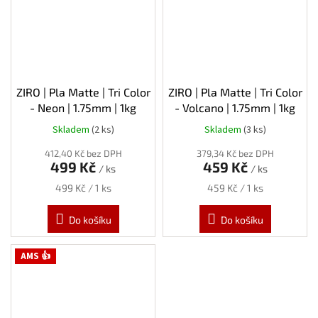
ZIRO | Pla Matte | Tri Color
ZIRO | Pla Matte | Tri Color
- Neon | 1.75mm | 1kg
- Volcano | 1.75mm | 1kg
Skladem
(2 ks)
Skladem
(3 ks)
412,40 Kč bez DPH
379,34 Kč bez DPH
499 Kč
459 Kč
/ ks
/ ks
Měrná
Měrná
499 Kč / 1 ks
459 Kč / 1 ks
cena:
cena:
Do košíku
Do košíku
AMS 👍