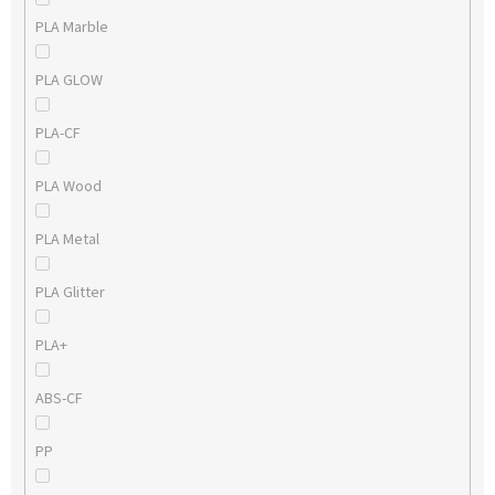
PLA Marble
PLA GLOW
PLA-CF
PLA Wood
PLA Metal
PLA Glitter
PLA+
ABS-CF
PP