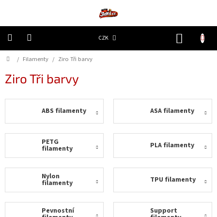
Přejít
na
obsah
NÁKUP
CZK
KOŠÍK
Domů
/
Filamenty
/
Ziro Tři barvy
3D
Tiskárny
Ziro Tři barvy
Filamenty
ABS filamenty
ASA filamenty
Resiny
Doplňky
PETG
PLA filamenty
a
filamenty
náhradní
díly
Nylon
TPU filamenty
filamenty
Nejlepší
ceny
Pevnostní
Support
🔥