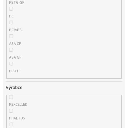
PETG-GF
PC
PC/ABS
ASA CF
ASA GF
PP-CF
Výrobce
KEXCELLED
PHAETUS