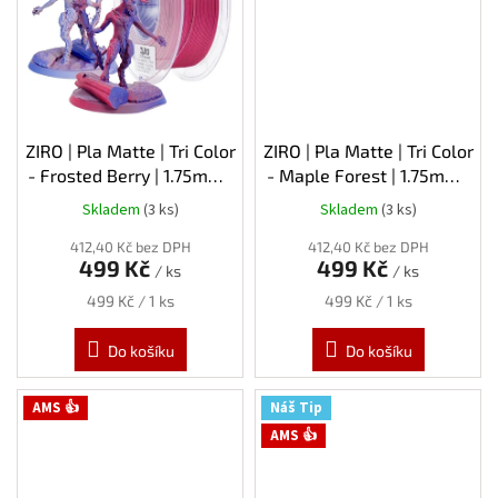
ZIRO | Pla Matte | Tri Color
ZIRO | Pla Matte | Tri Color
- Frosted Berry | 1.75mm |
- Maple Forest | 1.75mm |
1kg
1kg
Skladem
(3 ks)
Skladem
(3 ks)
412,40 Kč bez DPH
412,40 Kč bez DPH
499 Kč
499 Kč
/ ks
/ ks
Měrná
Měrná
499 Kč / 1 ks
499 Kč / 1 ks
cena:
cena:
Do košíku
Do košíku
AMS 👍
Náš Tip
AMS 👍