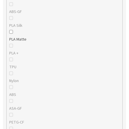
ABS-GF
PLA Silk
PLA Matte
PLA +
TPU
Nylon
ABS
ASA-GF
PETG-CF