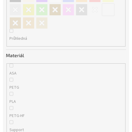
Průhledná
Materiál
ASA
PETG
PLA
PETG-HF
Support