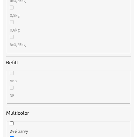
4x0,25kg
0,9kg
0,8kg
8x0,25kg
Refill
Ano
NE
Multicolor
Dvě barvy