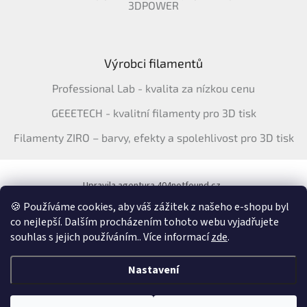
3DPOWER
Výrobci filamentů
Professional Lab - kvalita za nízkou cenu
GEEETECH - kvalitní filamenty pro 3D tisk
Filamenty ZIRO – barvy, efekty a spolehlivost pro 3D tisk
Upravila agentura 404notfound.cz
Katalog filamentů ERYONE pro ČR
🍪 Používáme cookies, aby váš zážitek z našeho e-shopu byl
co nejlepší. Dalším procházením tohoto webu vyjadřujete
souhlas s jejich používáním.. Více informací
zde
.
Vytvořil Shoptet
&
Nastavení
Copyright 2026
3Dfil.cz
. Všechna práva vyhrazena.
Upravit nastavení