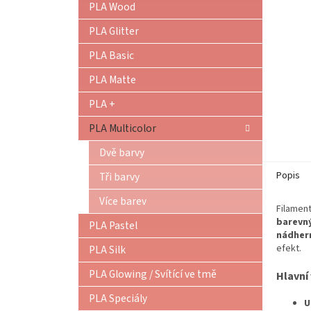
PLA Wood
PLA Glitter
PLA Basic
PLA Matte
PLA +
PLA Multicolor
Dvě barvy
Popis
Tři barvy
Více barev
Filamen
barevn
PLA Pastel
nádhern
efekt.
PLA Silk
PLA Glowing / Svítící ve tmě
Hlavní 
PLA Speciály
U