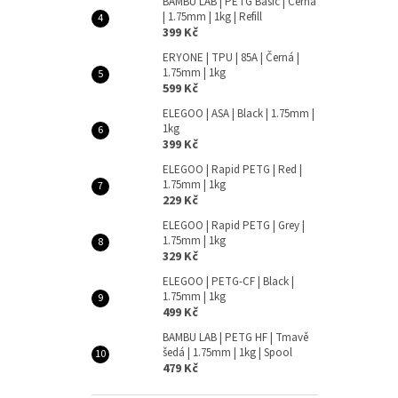
BAMBU LAB | PETG Basic | Černá
| 1.75mm | 1kg | Refill
399 Kč
ERYONE | TPU | 85A | Černá |
1.75mm | 1kg
599 Kč
ELEGOO | ASA | Black | 1.75mm |
1kg
399 Kč
ELEGOO | Rapid PETG | Red |
1.75mm | 1kg
229 Kč
ELEGOO | Rapid PETG | Grey |
1.75mm | 1kg
329 Kč
ELEGOO | PETG-CF | Black |
1.75mm | 1kg
499 Kč
BAMBU LAB | PETG HF | Tmavě
šedá | 1.75mm | 1kg | Spool
479 Kč