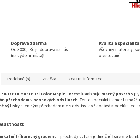
Doprava zdarma
Kvalita a specializ
Od 3000,- Kč je doprava na nás
Všechny materiály jso
(na výdejní místa)!
otestované
Podobné (8)
Značka
Ostatní informace
t
ZIRO PLA Matte Tri Color Maple Forest
kombinuje
matný povrch
s pl
ým přechodem v neonových odstínech
. Tento speciální filament umožň
é výtisky
s jemným přechodem mezi odstíny, což dodává modelům jedine
vlastnosti:
nikátní tříbarevný gradient
– přechody vytváří jedinečné barevné komb