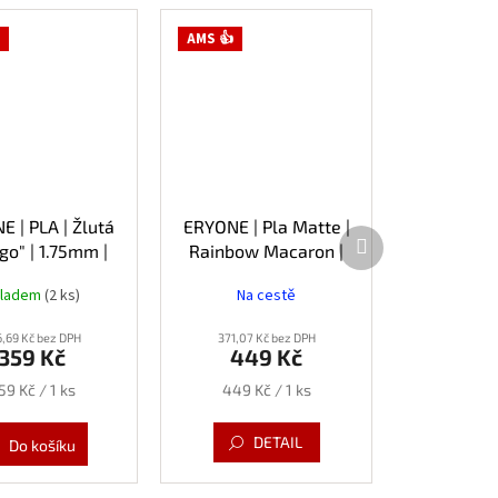
AMS 👍
 | PLA | Žlutá
ERYONE | Pla Matte |
Další
o" | 1.75mm |
Rainbow Macaron |
produkt
1kg
1.75mm | 1kg
kladem
(2 ks)
Na cestě
6,69 Kč bez DPH
371,07 Kč bez DPH
359 Kč
449 Kč
ěrná
Měrná
59 Kč / 1 ks
449 Kč / 1 ks
ena:
cena:
DETAIL
Do košíku