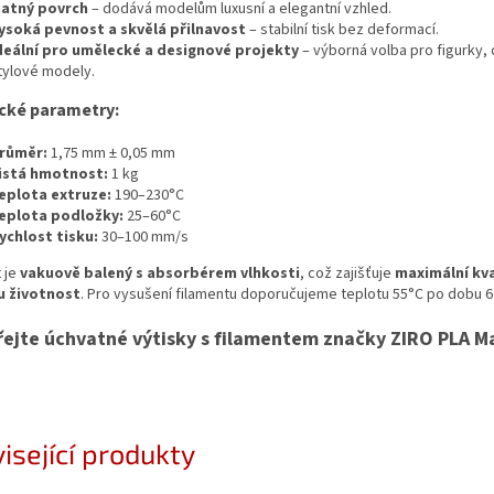
atný povrch
– dodává modelům luxusní a elegantní vzhled.
ysoká pevnost a skvělá přilnavost
– stabilní tisk bez deformací.
deální pro umělecké a designové projekty
– výborná volba pro figurky,
tylové modely.
cké parametry:
růměr:
1,75 mm ± 0,05 mm
istá hmotnost:
1 kg
eplota extruze:
190–230°C
eplota podložky:
25–60°C
ychlost tisku:
30–100 mm/s
 je
vakuově balený s absorbérem vlhkosti
, což zajišťuje
maximální kva
u životnost
. Pro vysušení filamentu doporučujeme teplotu 55°C po dobu 6
řejte úchvatné výtisky s filamentem značky ZIRO PLA M
isející produkty