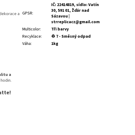
IČ: 22414819, sídlo: Vatín
30, 591 01, Žďár nad
GPSR
:
 dekorace a
Sázavou |
strreplicacz@gmail.com
Multicolor
:
Tři barvy
Recyklace
:
♻ 7 - Směsný odpad
Váha
:
1kg
litu a
 hodin.
atte!