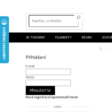
Přejít
na
obsah
3D TISKÁRNY
FILAMENTY
RESINY
DOPLŇ
Dom
P
Přihlášení
o
s
E-mail
t
r
Heslo
a
n
PŘIHLÁSIT SE
n
Nová registrace
Zapomenuté heslo
í
p
nebo
a