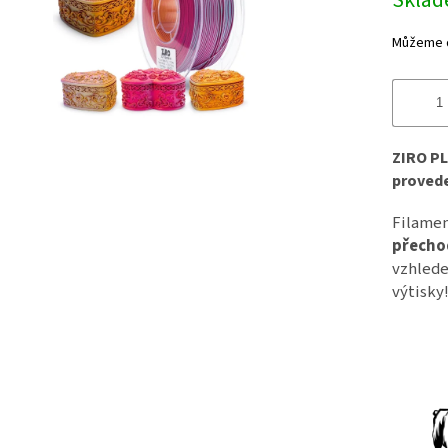
Skla
Můžeme d
ZIRO PL
provede
Filamen
přech
vzhlede
výtisky