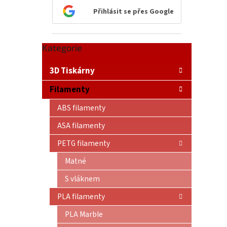
n
Přihlásit se přes Google
e
l
Přeskočit
Kategorie
kategorie
3D Tiskárny
Filamenty
ABS filamenty
ASA filamenty
PETG filamenty
Matné
S vláknem
PLA filamenty
PLA Marble