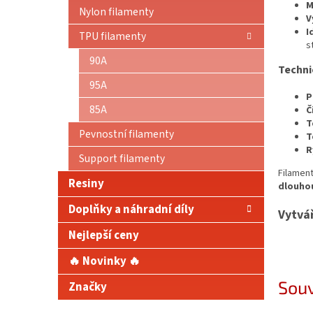
M
Nylon filamenty
V
I
TPU filamenty
s
90A
Techni
95A
P
85A
Č
T
Pevnostní filamenty
T
R
Support filamenty
Filament
Resiny
dlouho
Doplňky a náhradní díly
Vytvá
Nejlepší ceny
🔥 Novinky 🔥
Souv
Značky