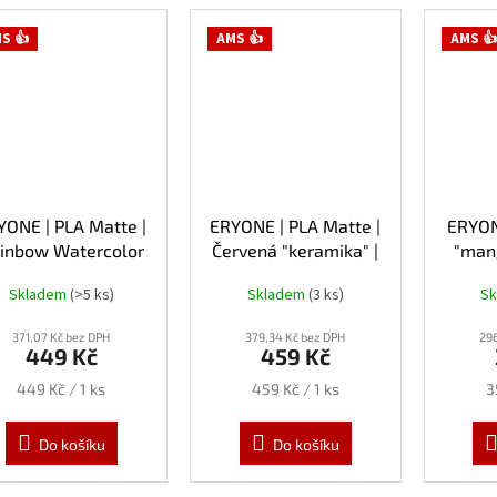
S 👍
AMS 👍
AMS 👍
YONE | PLA Matte |
ERYONE | PLA Matte |
ERYONE
inbow Watercolor
Červená "keramika" |
"mang
ive | 1.75mm | 1kg
1.75mm | 1kg
Skladem
(>5 ks)
Skladem
(3 ks)
S
371,07 Kč bez DPH
379,34 Kč bez DPH
29
449 Kč
459 Kč
Měrná
Měrná
M
449 Kč / 1 ks
459 Kč / 1 ks
3
cena:
cena:
c
Do košíku
Do košíku