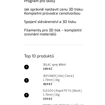
Program pro školy
Jak správně nastavit cenu 3D tisku:
Kompletní průvodce cenotvorbou
Spojení slévárenství a 3D tisku
Filamenty pro 3D tisk – kompletní
srovnání materiálů
Top 10 produktů
3DLAC sprej 400ml
199 Kč
3DPOWER | ASA | Černá |
1.75mm | 1kg
419 Kč
ELEGOO | Rapid PETG | Black |
1.75mm | 1kg
339 Kč