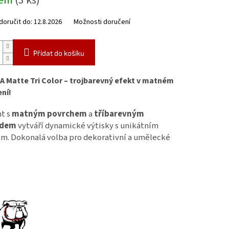
dem
(3 ks)
oručit do:
12.8.2026
Možnosti doručení
Přidat do košíku
A Matte Tri Color – trojbarevný efekt v matném
ní!
t s
matným povrchem
a
tříbarevným
odem
vytváří dynamické výtisky s unikátním
m. Dokonalá volba pro dekorativní a umělecké
!