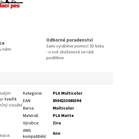
Odborné poradenství
ace
Sami vyrábíme pomocí 3D tisku
u námi
- o své zkušenosti se rádi
podělíme
ynulým
Kategorie
:
PLA Multicolor
uje
tvořit
EAN
:
8594233080394
čný vizuální
Barva
:
Multicolor
Materiál
:
PLA Matte
Výrobce
:
Ziro
AMS
Ano
inace.
kompatibilní
: