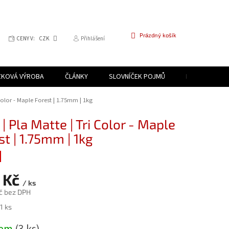
NÁKUPNÍ
Prázdný košík
CENY V:
CZK
Přihlášení
KOŠÍK
ZKOVÁ VÝROBA
ČLÁNKY
SLOVNÍČEK POJMŮ
PROGRAM PR
 Color - Maple Forest | 1.75mm | 1kg
| Pla Matte | Tri Color - Maple
st | 1.75mm | 1kg
 Kč
/ ks
č bez DPH
1 ks