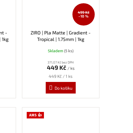
499 Kč
–10 %
nt -
ZIRO | Pla Matte | Gradient -
 1kg
Tropical | 1.75mm | 1kg
Skladem
(5 ks)
371,07 Kč bez DPH
449 Kč
/ ks
Měrná
449 Kč / 1 ks
cena:
Do košíku
AMS 👍