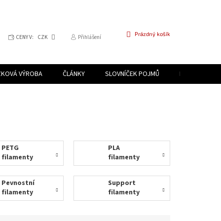
NÁKUPNÍ
Prázdný košík
CENY V:
CZK
Přihlášení
KOŠÍK
ZKOVÁ VÝROBA
ČLÁNKY
SLOVNÍČEK POJMŮ
PROGRAM PR
PETG
PLA
filamenty
filamenty
Pevnostní
Support
filamenty
filamenty