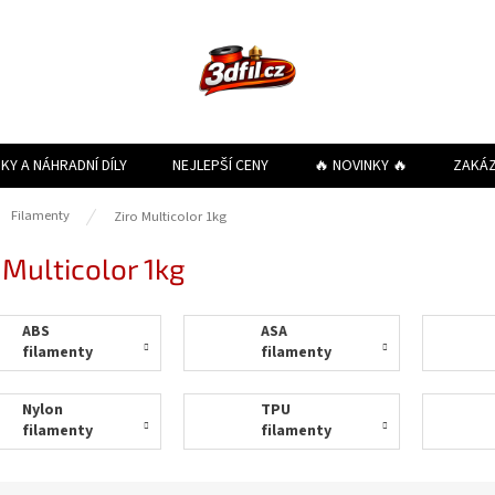
KY A NÁHRADNÍ DÍLY
NEJLEPŠÍ CENY
🔥 NOVINKY 🔥
ZAKÁ
ů
Filamenty
Ziro Multicolor 1kg
 Multicolor 1kg
ABS
ASA
filamenty
filamenty
Nylon
TPU
filamenty
filamenty