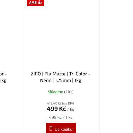
AMS 👍
or -
ZIRO | Pla Matte | Tri Color -
 1kg
Neon | 1.75mm | 1kg
Skladem
(2 ks)
412,40 Kč bez DPH
499 Kč
/ ks
Měrná
499 Kč / 1 ks
cena:
Do košíku