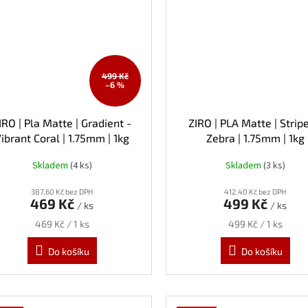
499 Kč
–6 %
IRO | Pla Matte | Gradient -
ZIRO | PLA Matte | Strip
ibrant Coral | 1.75mm | 1kg
Zebra | 1.75mm | 1kg
Skladem
(4 ks)
Skladem
(3 ks)
387,60 Kč bez DPH
412,40 Kč bez DPH
469 Kč
499 Kč
/ ks
/ ks
Měrná
Měrná
469 Kč / 1 ks
499 Kč / 1 ks
cena:
cena:
Do košíku
Do košíku