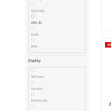
Výprodej
AMS 👍
Refill
AM
RFID
Značky
3DPower
Aurapol
Bambu Lab
Z