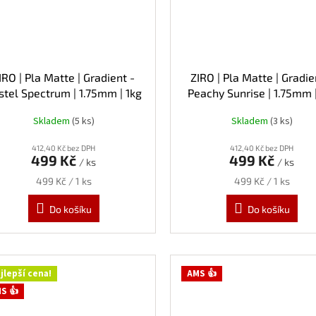
IRO | Pla Matte | Gradient -
ZIRO | Pla Matte | Gradie
stel Spectrum | 1.75mm | 1kg
Peachy Sunrise | 1.75mm |
Skladem
(5 ks)
Skladem
(3 ks)
412,40 Kč bez DPH
412,40 Kč bez DPH
499 Kč
499 Kč
/ ks
/ ks
Měrná
Měrná
499 Kč / 1 ks
499 Kč / 1 ks
cena:
cena:
Do košíku
Do košíku
jlepší cena!
AMS 👍
S 👍