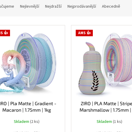
učujeme
Nejlevnější
Nejdražší
Nejprodávanější
Abecedně
S 👍
AMS 👍
IRO | Pla Matte | Gradient -
ZIRO | PLA Matte | Strip
Macaron | 1.75mm | 1kg
Marshmallow | 1.75mm |
Skladem
(2 ks)
Skladem
(1 ks)