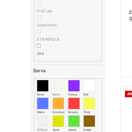
Prof. Lab
Z
D
Smart Print
STR-REPLICA
Ziro
Barva
AM
Černá
Natur
Fialová
Bílá
Modrá
Oranžová
Červená
Žlutá
Stříbrná
Zlatá
Zelená
Hnědá