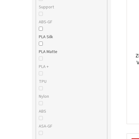
Support
ABS-GF
PLA Silk
PLA Matte
Z
V
PLA +
TPU
Nylon
ABS
ASA-GF