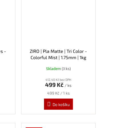
es -
ZIRO | Pla Matte | Tri Color -
Colorful Mist | 1.75mm | 1kg
Skladem
(3 ks)
412,40 Kč bez DPH
499 Kč
/ ks
Měrná
499 Kč / 1 ks
cena:
Do košíku