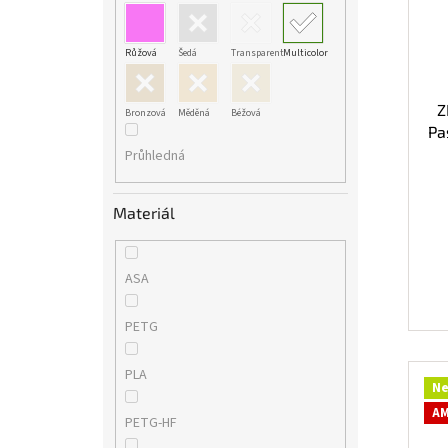
Růžová
Šedá
Transparent
Multicolor
Z
Bronzová
Měděná
Béžová
Pa
Průhledná
Materiál
ASA
PETG
PLA
Ne
AM
PETG-HF