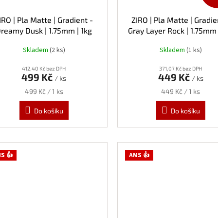
IRO | Pla Matte | Gradient -
ZIRO | Pla Matte | Gradie
reamy Dusk | 1.75mm | 1kg
Gray Layer Rock | 1.75mm 
Skladem
(2 ks)
Skladem
(1 ks)
412,40 Kč bez DPH
371,07 Kč bez DPH
499 Kč
449 Kč
/ ks
/ ks
Měrná
Měrná
499 Kč / 1 ks
449 Kč / 1 ks
cena:
cena:
Do košíku
Do košíku
S 👍
AMS 👍