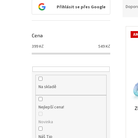
n
a
Dopor
Přihlásit se přes Google
e
z
l
e
V
n
ý
í
AM
Cena
p
p
i
r
399
Kč
549
Kč
s
o
p
d
r
u
o
k
d
t
u
ů
Na skladě
k
t
ů
Nejlepší cena!
Z
Novinka
Náš Tip