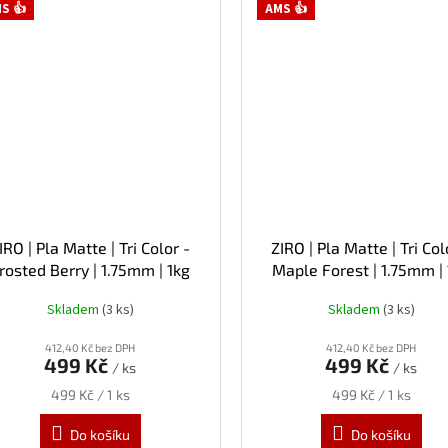
S 👍
AMS 👍
IRO | Pla Matte | Tri Color -
ZIRO | Pla Matte | Tri Col
rosted Berry | 1.75mm | 1kg
Maple Forest | 1.75mm |
Skladem
(3 ks)
Skladem
(3 ks)
412,40 Kč bez DPH
412,40 Kč bez DPH
499 Kč
499 Kč
/ ks
/ ks
Měrná
Měrná
499 Kč / 1 ks
499 Kč / 1 ks
cena:
cena:
Do košíku
Do košíku