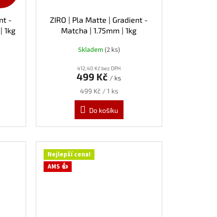
nt -
ZIRO | Pla Matte | Gradient -
| 1kg
Matcha | 1.75mm | 1kg
Skladem
(2 ks)
412,40 Kč bez DPH
499 Kč
/ ks
Měrná
499 Kč / 1 ks
cena:
Do košíku
Nejlepší cena!
AMS 👍