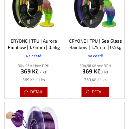
s
p
r
o
d
u
k
ERYONE | TPU | Aurora
ERYONE | TPU | Sea Glass
t
Rainbow | 1.75mm | 0.5kg
Rainbow | 1.75mm | 0.5kg
ů
Na cestě
Na cestě
304,96 Kč bez DPH
304,96 Kč bez DPH
369 Kč
369 Kč
/ ks
/ ks
Měrná
Měrná
369 Kč / 1 ks
369 Kč / 1 ks
cena:
cena:
DETAIL
DETAIL