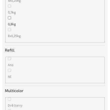
4x0,25kg
0,9kg
0,8kg
8x0,25kg
Refill
Ano
NE
Multicolor
Dvě barvy