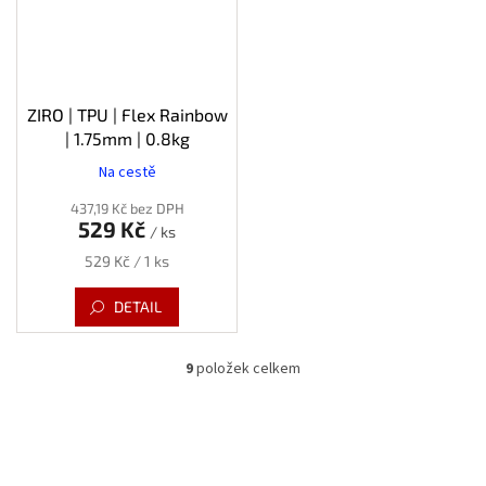
ZIRO | TPU | Flex Rainbow
| 1.75mm | 0.8kg
Na cestě
437,19 Kč bez DPH
529 Kč
/ ks
Měrná
529 Kč / 1 ks
cena:
DETAIL
9
položek celkem
O
v
l
á
d
a