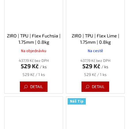
ZIRO | TPU | Flex Fuchsia |
ZIRO | TPU | Flex Lime |
1.75mm | 0.8kg
1.75mm | 0.8kg
Na objednávku
Na cestě
437,19 Kč bez DPH
437,19 Kč bez DPH
529 Kč
529 Kč
/ ks
/ ks
Měrná
Měrná
529 Kč / 1 ks
529 Kč / 1 ks
cena:
cena:
DETAIL
DETAIL
Náš Tip