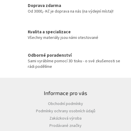
c
Doprava zdarma
í
Od 3000,- Kč je doprava na nás (na výdejní místa)!
p
r
v
Kvalita a specializace
k
y
Všechny materiály jsou námi otestované
v
ý
p
Odborné poradenství
i
Sami vyrábíme pomocí 3D tisku - o své zkušenosti se
s
rádi podělíme
u
Z
á
Informace pro vás
p
a
Obchodní podmínky
t
Podmínky ochrany osobních údajů
í
Zakázková výroba
Prodávané značky