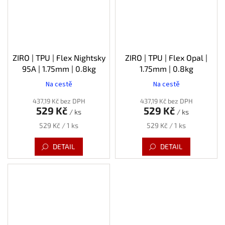
ZIRO | TPU | Flex Nightsky
ZIRO | TPU | Flex Opal |
95A | 1.75mm | 0.8kg
1.75mm | 0.8kg
Na cestě
Na cestě
437,19 Kč bez DPH
437,19 Kč bez DPH
529 Kč
529 Kč
/ ks
/ ks
Měrná
Měrná
529 Kč / 1 ks
529 Kč / 1 ks
cena:
cena:
DETAIL
DETAIL