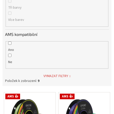
Tři barvy
Více barev
AMS kompatibilní
Ano
Ne
VYMAZAT FILTRY
Položek k zobrazení:
9
V
AMS 👍
AMS 👍
ý
p
i