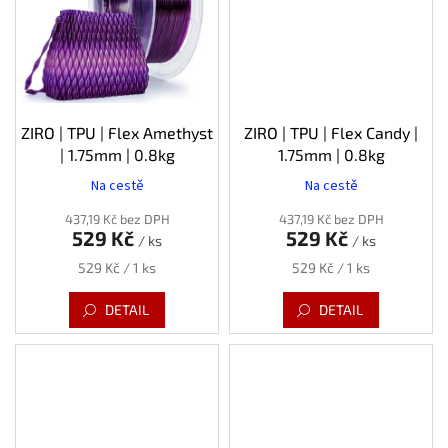
ZIRO | TPU | Flex Amethyst
ZIRO | TPU | Flex Candy |
| 1.75mm | 0.8kg
1.75mm | 0.8kg
Na cestě
Na cestě
437,19 Kč bez DPH
437,19 Kč bez DPH
529 Kč
529 Kč
/ ks
/ ks
Měrná
Měrná
529 Kč / 1 ks
529 Kč / 1 ks
cena:
cena:
DETAIL
DETAIL