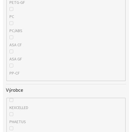
PETG-GF
PC
PC/ABS
ASA CF
ASA GF
PP-CF
Výrobce
KEXCELLED
PHAETUS