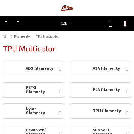
Přejít
na
obsah
NÁKUP
CZK
KOŠÍK
Domů
/
Filamenty
/
TPU Multicolor
3D
Tiskárny
TPU Multicolor
Filamenty
ABS filamenty
ASA filamenty
Resiny
Doplňky
PETG
PLA filamenty
a
filamenty
náhradní
díly
Nylon
TPU filamenty
filamenty
Nejlepší
ceny
Pevnostní
Support
🔥