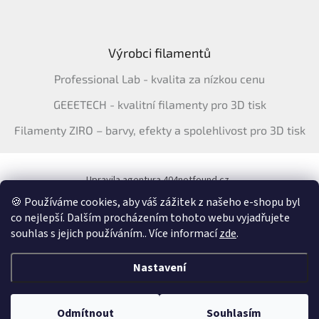
Výrobci filamentů
Professional Lab - kvalita za nízkou cenu
GEEETECH - kvalitní filamenty pro 3D tisk
Filamenty ZIRO – barvy, efekty a spolehlivost pro 3D tisk
Upravila agentura 404notfound.cz
Katalog filamentů ERYONE pro ČR
🍪 Používáme cookies, aby váš zážitek z našeho e-shopu byl
co nejlepší. Dalším procházením tohoto webu vyjadřujete
souhlas s jejich používáním.. Více informací
zde
.
Vytvořil Shoptet
&
Nastavení
Copyright 2026
3Dfil.cz
. Všechna práva vyhrazena.
Upravit nastavení
Odmítnout
Souhlasím
cookies