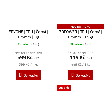
499 Kč
–10 %
ERYONE | TPU | Černá |
3DPOWER | TPU | Černá |
1.75mm | 1kg
1.75mm | 0.5kg
Skladem
(4 ks)
Skladem
(4 ks)
495,04 Kč bez DPH
371,07 Kč bez DPH
599 Kč
449 Kč
/ ks
/ ks
Měrná
Měrná
599 Kč / 1 ks
449 Kč / 1 ks
cena:
cena:
Do košíku
Do košíku
AMS 👍