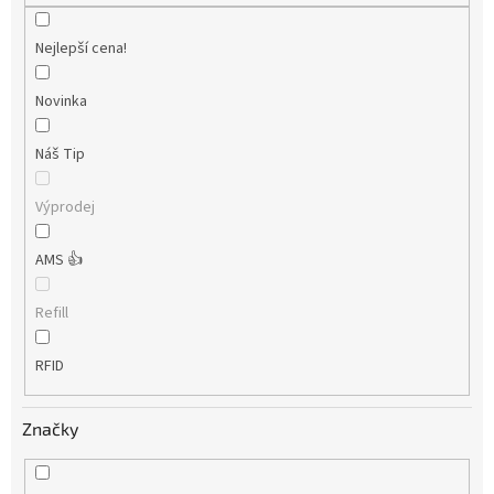
Nejlepší cena!
Novinka
Náš Tip
Výprodej
AMS 👍
Refill
RFID
Značky