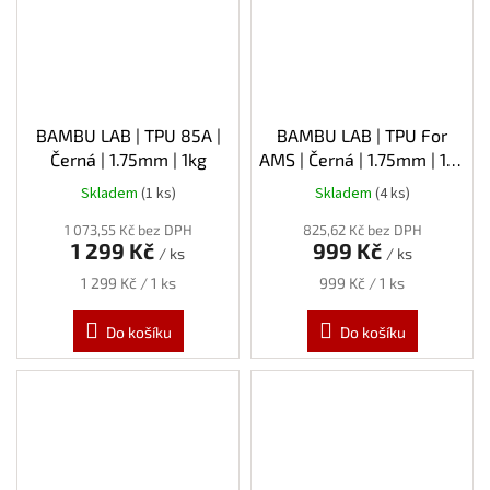
BAMBU LAB | TPU 85A |
BAMBU LAB | TPU For
Černá | 1.75mm | 1kg
AMS | Černá | 1.75mm | 1kg
| Refill
Skladem
(1 ks)
Skladem
(4 ks)
1 073,55 Kč bez DPH
825,62 Kč bez DPH
1 299 Kč
999 Kč
/ ks
/ ks
Měrná
Měrná
1 299 Kč / 1 ks
999 Kč / 1 ks
cena:
cena:
Do košíku
Do košíku