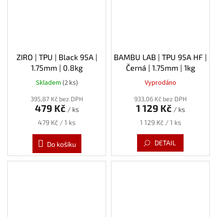
ZIRO | TPU | Black 95A |
BAMBU LAB | TPU 95A HF |
1.75mm | 0.8kg
Černá | 1.75mm | 1kg
Skladem
(2 ks)
Vyprodáno
395,87 Kč bez DPH
933,06 Kč bez DPH
479 Kč
1 129 Kč
/ ks
/ ks
Měrná
Měrná
479 Kč / 1 ks
1 129 Kč / 1 ks
cena:
cena:
DETAIL
Do košíku