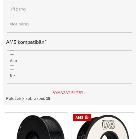
Tři barvy
Více barev
AMS kompatibilní
Ano
Ne
VYMAZAT FILTRY
Položek k zobrazení:
15
V
AMS 👍
ý
p
i