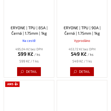
ERYONE | TPU | 85A |
ERYONE | TPU | 90A |
Černá | 1.75mm | 1kg
Černá | 1.75mm | 1kg
Na cestě
Vyprodáno
495,04 Kč bez DPH
453,72 Kč bez DPH
599 Kč
549 Kč
/ ks
/ ks
Měrná
Měrná
599 Kč / 1 ks
549 Kč / 1 ks
cena:
cena:
DETAIL
DETAIL
AMS 👍