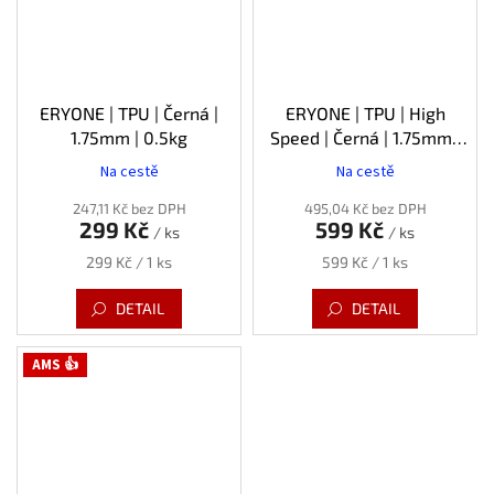
ERYONE | TPU | Černá |
ERYONE | TPU | High
1.75mm | 0.5kg
Speed | Černá | 1.75mm |
1kg
Na cestě
Na cestě
Průměrné
hodnocení
247,11 Kč bez DPH
495,04 Kč bez DPH
produktu
299 Kč
599 Kč
/ ks
/ ks
je
5,0
Měrná
Měrná
299 Kč / 1 ks
599 Kč / 1 ks
z
cena:
cena:
5
DETAIL
DETAIL
hvězdiček.
AMS 👍