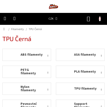
Přejít
na
obsah
NÁKUP
CZK
KOŠÍK
Domů
/
Filamenty
/
TPU Černá
3D
Tiskárny
TPU Černá
Filamenty
ABS filamenty
ASA filamenty
Resiny
Doplňky
PETG
PLA filamenty
a
filamenty
náhradní
díly
Nylon
TPU filamenty
filamenty
Nejlepší
ceny
Pevnostní
Support
🔥