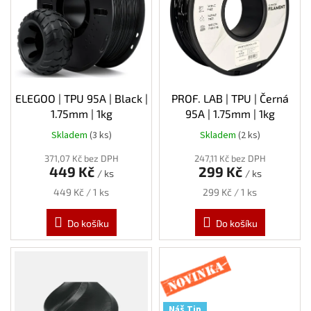
s
p
r
o
d
u
k
ELEGOO | TPU 95A | Black |
PROF. LAB | TPU | Černá
t
1.75mm | 1kg
95A | 1.75mm | 1kg
ů
Skladem
(3 ks)
Skladem
(2 ks)
371,07 Kč bez DPH
247,11 Kč bez DPH
449 Kč
299 Kč
/ ks
/ ks
Měrná
Měrná
449 Kč / 1 ks
299 Kč / 1 ks
cena:
cena:
Do košíku
Do košíku
Novinka
Náš Tip