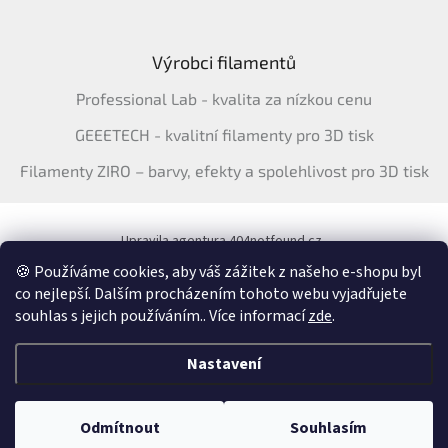
Výrobci filamentů
Professional Lab - kvalita za nízkou cenu
GEEETECH - kvalitní filamenty pro 3D tisk
Filamenty ZIRO – barvy, efekty a spolehlivost pro 3D tisk
Upravila agentura 404notfound.cz
Katalog filamentů ERYONE pro ČR
🍪 Používáme cookies, aby váš zážitek z našeho e-shopu byl
co nejlepší. Dalším procházením tohoto webu vyjadřujete
souhlas s jejich používáním.. Více informací
zde
.
Vytvořil Shoptet
&
Nastavení
Copyright 2026
3Dfil.cz
. Všechna práva vyhrazena.
Upravit nastavení
Odmítnout
Souhlasím
cookies