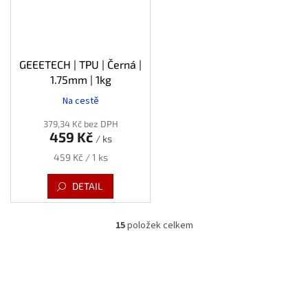
GEEETECH | TPU | Černá |
1.75mm | 1kg
Na cestě
379,34 Kč bez DPH
459 Kč
/ ks
Měrná
459 Kč / 1 ks
cena:
DETAIL
15
položek celkem
O
v
l
á
d
a