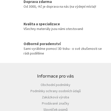
c
Doprava zdarma
í
Od 3000,- Kč je doprava na nás (na výdejní místa)!
p
r
v
Kvalita a specializace
k
y
Všechny materiály jsou námi otestované
v
ý
p
Odborné poradenství
i
Sami vyrábíme pomocí 3D tisku - o své zkušenosti se
s
rádi podělíme
u
Z
á
Informace pro vás
p
a
Obchodní podmínky
t
Podmínky ochrany osobních údajů
í
Zakázková výroba
Prodávané značky
Slovníček pojmů