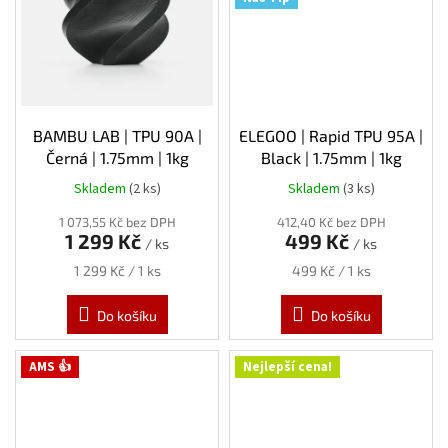
BAMBU LAB | TPU 90A |
ELEGOO | Rapid TPU 95A |
Černá | 1.75mm | 1kg
Black | 1.75mm | 1kg
Skladem
(2 ks)
Skladem
(3 ks)
1 073,55 Kč bez DPH
412,40 Kč bez DPH
1 299 Kč
499 Kč
/ ks
/ ks
Měrná
Měrná
1 299 Kč / 1 ks
499 Kč / 1 ks
cena:
cena:
Do košíku
Do košíku
AMS 👍
Nejlepší cena!