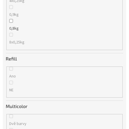
4x0,25kg
0,9kg
0,8kg
8x0,25kg
Refill
Ano
NE
Multicolor
Dvě barvy