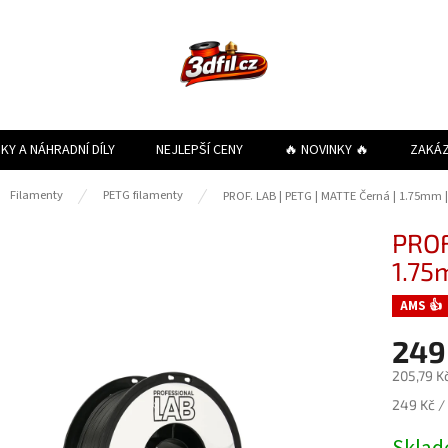
KY A NÁHRADNÍ DÍLY
NEJLEPŠÍ CENY
🔥 NOVINKY 🔥
ZAKÁ
ů
Filamenty
PETG filamenty
PROF. LAB | PETG | MATTE Černá | 1.75mm 
PROF
1.75
AMS 👍
249
205,79 K
Měrná
249 Kč / 
cena: