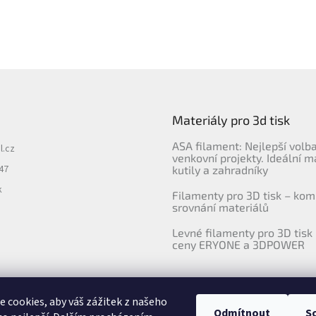
Materiály pro 3d tisk
ASA filament: Nejlepší volb
l.cz
venkovní projekty. Ideální m
47
kutily a zahradníky
k
Filamenty pro 3D tisk – kom
srovnání materiálů
Levné filamenty pro 3D tisk 
ceny ERYONE a 3DPOWER
 cookies, aby váš zážitek z našeho
Odmítnout
S
Upravila agentura 404notfound.cz
Katalog filamentů ERYONE pro ČR