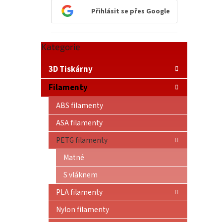
n
Přihlásit se přes Google
e
l
Přeskočit
Kategorie
kategorie
3D Tiskárny
Filamenty
ABS filamenty
ASA filamenty
PETG filamenty
Matné
S vláknem
PLA filamenty
Nylon filamenty