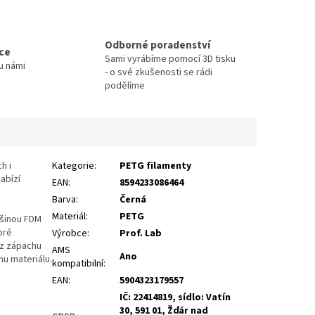
Odborné poradenství
ace
Sami vyrábíme pomocí 3D tisku
u námi
- o své zkušenosti se rádi
podělíme
h i
Kategorie
:
PETG filamenty
abízí
EAN
:
8594233086464
Barva
:
Černá
Materiál
:
PETG
tšinou FDM
bré
Výrobce
:
Prof. Lab
ez zápachu
AMS
Ano
nu materiálu.
kompatibilní
:
EAN
:
5904323179557
IČ: 22414819, sídlo: Vatín
30, 591 01, Žďár nad