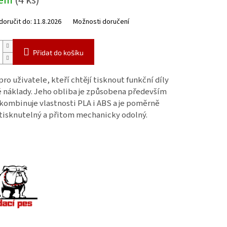
dem
(4 ks)
oručit do:
11.8.2026
Možnosti doručení
Přidat do košíku
pro uživatele, kteří chtějí tisknout funkční díly
é náklady. Jeho obliba je způsobena především
 kombinuje vlastnosti PLA i ABS a je poměrně
tisknutelný a přitom mechanicky odolný.