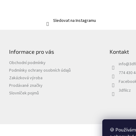
Sledovat na Instagramu
Z
á
p
Informace pro vás
Kontakt
a
t
Obchodní podmínky
info
@
3dfi
í
Podmínky ochrany osobních údajů
774 430 4
Zakázková výroba
Faceboo
Prodávané značky
3dfilcz
Slovníček pojmů
🍪 Používáme