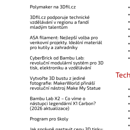
Polymaker na 3Dfil.cz
3Dfil.cz podporuje technické
vzdělávání v regionu a fandí
mladým talentům
ASA filament: Nejlepší volba pro
venkovní projekty. Ideální materiál
pro kutily a zahradníky
CyberBrick od Bambu Lab:
revoluční modulární systém pro 3D
tisk, elektroniku a vzdělávání
Tec
Vytvořte 3D bustu z jediné
fotografie: MakerWorld přináší
revoluční nástroj Make My Statue
Bambu Lab X2 – Co víme o
nástupci legendární X1 Carbon?
(2026 aktualizace)
Program pro školy
Jak správně nastavit cenu 3D tisku: