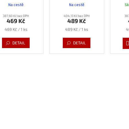
Na cestě
Na cestě
S
387,60 Kč bez DPH
404,13 Kč bez DPH
387
469 Kč
489 Kč
Měrná
Měrná
M
469 Kč / 1 ks
489 Kč / 1 ks
4
cena:
cena:
c
DETAIL
DETAIL