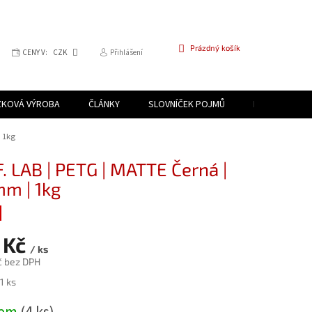
NÁKUPNÍ
Prázdný košík
CENY V:
CZK
Přihlášení
KOŠÍK
ZKOVÁ VÝROBA
ČLÁNKY
SLOVNÍČEK POJMŮ
PROGRAM PR
| 1kg
. LAB | PETG | MATTE Černá |
mm | 1kg
 Kč
/ ks
č bez DPH
1 ks