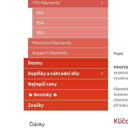
TPU filamenty
90A
95A
85A
Pevnostní filamenty
Support filamenty
Popis
Resiny
PROFES
estetick
Doplňky a náhradní díly
vysokou
Nejlepší ceny
Filament
🔥 Novinky 🔥
tiskáren
chemické
Značky
při tisk
Klíč
Články