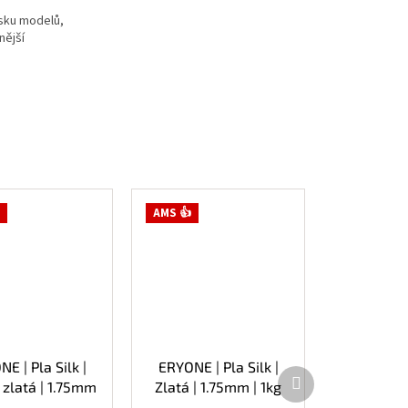
isku modelů,
nější
AMS 👍
E | Pla Silk |
ERYONE | Pla Silk |
Další
zlatá | 1.75mm
Zlatá | 1.75mm | 1kg
produkt
| 1kg