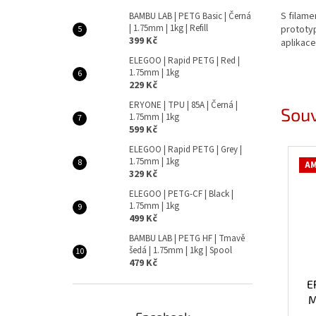
S filam
BAMBU LAB | PETG Basic | Černá
| 1.75mm | 1kg | Refill
prototyp
399 Kč
aplikace
ELEGOO | Rapid PETG | Red |
1.75mm | 1kg
229 Kč
ERYONE | TPU | 85A | Černá |
Souv
1.75mm | 1kg
599 Kč
ELEGOO | Rapid PETG | Grey |
1.75mm | 1kg
AM
329 Kč
ELEGOO | PETG-CF | Black |
1.75mm | 1kg
499 Kč
BAMBU LAB | PETG HF | Tmavě
šedá | 1.75mm | 1kg | Spool
479 Kč
E
M