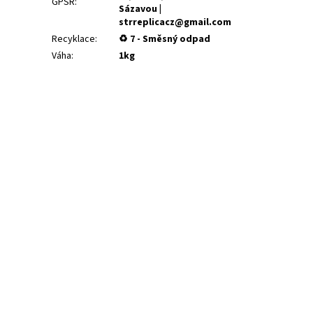
GPSR
:
Sázavou |
strreplicacz@gmail.com
Recyklace
:
♻ 7 - Směsný odpad
Váha
:
1kg