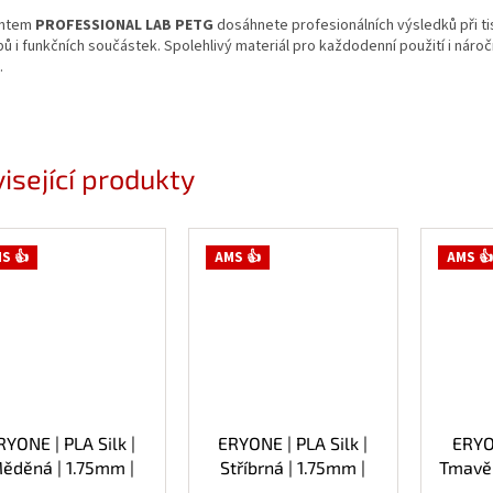
entem
PROFESSIONAL LAB PETG
dosáhnete profesionálních výsledků při t
ů i funkčních součástek. Spolehlivý materiál pro každodenní použití i nároč
.
isející produkty
S 👍
AMS 👍
AMS 👍
RYONE | PLA Silk |
ERYONE | PLA Silk |
ERYON
ěděná | 1.75mm |
Stříbrná | 1.75mm |
Tmavě 
1kg
1kg