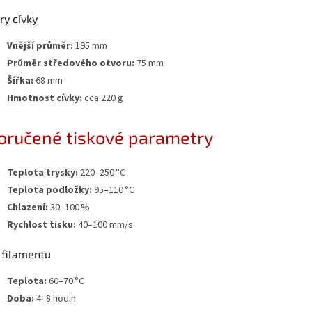
y cívky
Vnější průměr:
195 mm
Průměr středového otvoru:
75 mm
Šířka:
68 mm
Hmotnost cívky:
cca 220 g
oručené tiskové parametry
Teplota trysky:
220–250 °C
Teplota podložky:
95–110 °C
Chlazení:
30–100 %
Rychlost tisku:
40–100 mm/s
 filamentu
Teplota:
60–70 °C
Doba:
4–8 hodin