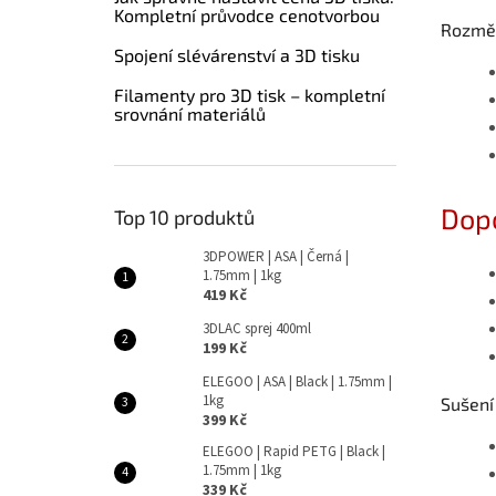
Kompletní průvodce cenotvorbou
Rozměr
Spojení slévárenství a 3D tisku
Filamenty pro 3D tisk – kompletní
srovnání materiálů
Dop
Top 10 produktů
3DPOWER | ASA | Černá |
1.75mm | 1kg
419 Kč
3DLAC sprej 400ml
199 Kč
ELEGOO | ASA | Black | 1.75mm |
1kg
Sušení
399 Kč
ELEGOO | Rapid PETG | Black |
1.75mm | 1kg
339 Kč