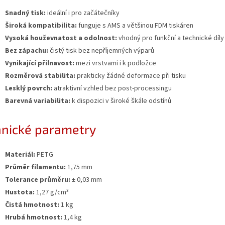
Snadný tisk:
ideální i pro začátečníky
Široká kompatibilita:
funguje s AMS a většinou FDM tiskáren
Vysoká houževnatost a odolnost:
vhodný pro funkční a technické díly
Bez zápachu:
čistý tisk bez nepříjemných výparů
Vynikající přilnavost:
mezi vrstvami i k podložce
Rozměrová stabilita:
prakticky žádné deformace při tisku
Lesklý povrch:
atraktivní vzhled bez post-processingu
Barevná variabilita:
k dispozici v široké škále odstínů
hnické parametry
Materiál:
PETG
Průměr filamentu:
1,75 mm
Tolerance průměru:
± 0,03 mm
Hustota:
1,27 g/cm³
Čistá hmotnost:
1 kg
Hrubá hmotnost:
1,4 kg