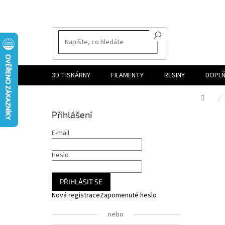
Přejít
na
obsah
3D TISKÁRNY
FILAMENTY
RESINY
DOPLŇ
Dom
P
Přihlášení
o
s
E-mail
t
r
Heslo
a
n
PŘIHLÁSIT SE
n
Nová registrace
Zapomenuté heslo
í
p
nebo
a