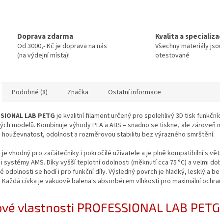
Doprava zdarma
Kvalita a specializ
Od 3000,- Kč je doprava na nás
Všechny materiály jso
(na výdejní místa)!
otestované
Podobné (8)
Značka
Ostatní informace
SIONAL LAB PETG
je kvalitní filament určený pro spolehlivý 3D tisk funkčníc
ých modelů. Kombinuje výhody PLA a ABS – snadno se tiskne, ale zároveň n
 houževnatost, odolnost a rozměrovou stabilitu bez výrazného smrštění.
 je vhodný pro začátečníky i pokročilé uživatele a je plně kompatibilní s vě
 i systémy AMS. Díky vyšší teplotní odolnosti (měknutí cca 75 °C) a velmi do
 odolnosti se hodí i pro funkční díly. Výsledný povrch je hladký, lesklý a b
u. Každá cívka je vakuově balena s absorbérem vlhkosti pro maximální ochra
ové vlastnosti PROFESSIONAL LAB PETG