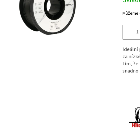
Skla
Můžeme d
Ideální 
za nízk
tím, že
snadno 