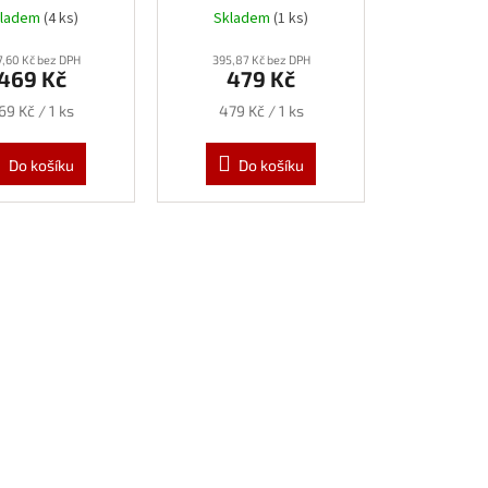
kladem
(4 ks)
Skladem
(1 ks)
,60 Kč bez DPH
395,87 Kč bez DPH
469 Kč
479 Kč
ěrná
Měrná
69 Kč / 1 ks
479 Kč / 1 ks
ena:
cena:
Do košíku
Do košíku