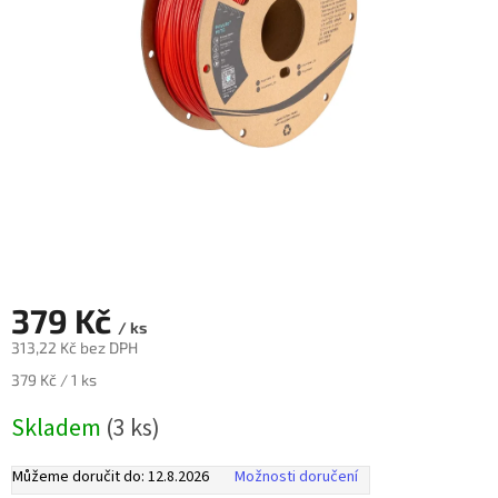
Novinky
🔥
Zakázková
výroba
Články
Slovníček
pojmů
Program
pro
školy
379 Kč
Značky
/ ks
313,22 Kč bez DPH
Měna
Měrná
379 Kč / 1 ks
(CZK)
cena:
Skladem
(3 ks)
Přihlášení
Můžeme doručit do:
12.8.2026
Možnosti doručení