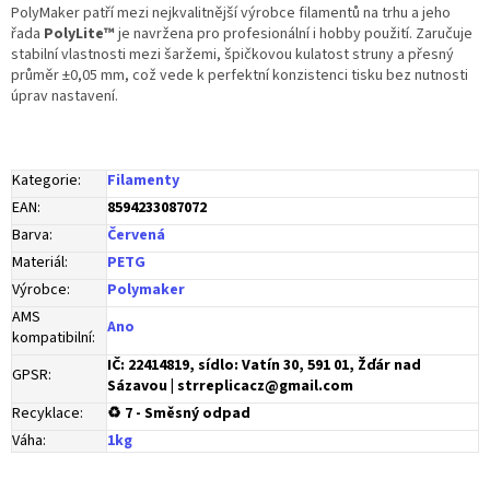
PolyMaker patří mezi nejkvalitnější výrobce filamentů na trhu a jeho
řada
PolyLite™
je navržena pro profesionální i hobby použití. Zaručuje
stabilní vlastnosti mezi šaržemi, špičkovou kulatost struny a přesný
průměr ±0,05 mm, což vede k perfektní konzistenci tisku bez nutnosti
úprav nastavení.
Kategorie
:
Filamenty
EAN
:
8594233087072
Barva
:
Červená
Materiál
:
PETG
Výrobce
:
Polymaker
AMS
Ano
kompatibilní
:
IČ: 22414819, sídlo: Vatín 30, 591 01, Žďár nad
GPSR
:
Sázavou | strreplicacz@gmail.com
Recyklace
:
♻ 7 - Směsný odpad
Váha
:
1kg