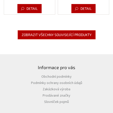
cena:
cena:
DETAIL
DETAIL
ZOBRAZIT VŠECHNY SOUVISEJÍCÍ PRODUKTY
Z
á
Informace pro vás
p
a
Obchodní podmínky
t
Podmínky ochrany osobních údajů
í
Zakázková výroba
Prodávané značky
Slovníček pojmů