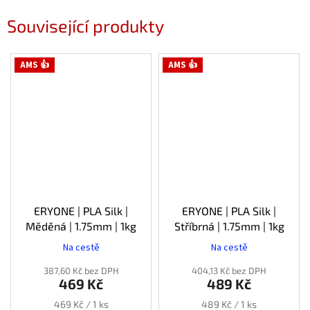
Související produkty
AMS 👍
AMS 👍
ERYONE | PLA Silk |
ERYONE | PLA Silk |
Měděná | 1.75mm | 1kg
Stříbrná | 1.75mm | 1kg
Na cestě
Na cestě
387,60 Kč bez DPH
404,13 Kč bez DPH
469 Kč
489 Kč
Měrná
Měrná
469 Kč / 1 ks
489 Kč / 1 ks