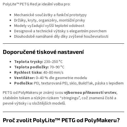
PolyLite™ PETG Red je ideální volba pro:
Mechanické součástky a funkční prototypy
Držáky, kryty, organizéry, montážní prvky
Modely vyžadující vyšší teplotní odolnost
Designové a technické výtisky s elegantním povrchem
Dlouhodobě namáhané díly díky zvýšené houževnatosti
Doporučené tiskové nastavení
Teplota trysky:
230–250 °C
Teplota podložky:
70–90 °C
Rychlost tisku:
40–80 mm/s
Ventilátor:
0–40 % dle geometrie modelu
Podložka:
PEI, texturovaná PEI, sklo, BuildTak, páska s lepidlem
PETG od PolyMakeru je známý svou
výbornou přilnavostí vrstev
,
stabilním tokem a nízkým rizikem “stringingu”, což znamená čisté a
pevné výtisky i u složitějších modelů.
Proč zvolit PolyLite™ PETG od PolyMakeru?