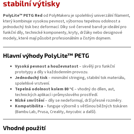
stabilní výtisky
PolyLite™ PETG Red
od PolyMakeru je spolehlivý univerzální filament,
který kombinuje vysokou pevnost, výbornou tepelnou odolnost a
jednoduchý tisk bez deformací. Díky své červené barvě je ideální pro
funkční díly, technické komponenty, kryty, držáky nebo designové
modely, které mají působit profesionálním a čistým dojmem.
Hlavní výhody PolyLite™ PETG
Vysoká pevnost a houževnatost
– skvělý pro funkční
prototypy a díly v každodenním provozu.
Jednoduchý tisk
– minimální stringing, stabilní tok materiálu,
spolehlivé vrstvení.
Tepelná odolnost kolem 80 °C
– vhodný do dílen, aut,
technických aplikací i průmyslového prostředí.
Nízké smrštění
– díly se nedeformují, drží přesné rozměry.
Kompatibilita
– funguje výborně s většinou běžných tiskáren
(Bambu Lab, Prusa, Creality, Anycubic a další).
Vhodné použití