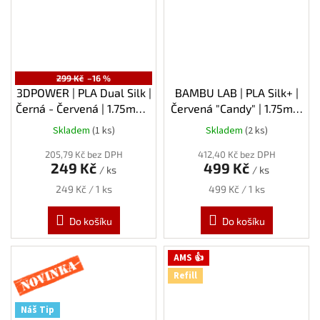
299 Kč
–16 %
3DPOWER | PLA Dual Silk |
BAMBU LAB | PLA Silk+ |
Černá - Červená | 1.75mm |
Červená "Candy" | 1.75mm
0,3kg
| 1kg | Spool
Skladem
(1 ks)
Skladem
(2 ks)
205,79 Kč bez DPH
412,40 Kč bez DPH
249 Kč
499 Kč
/ ks
/ ks
Měrná
Měrná
249 Kč / 1 ks
499 Kč / 1 ks
cena:
cena:
Do košíku
Do košíku
Novinka
AMS 👍
Refill
Náš Tip