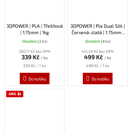
3DPOWER | PLA | Třešňová
3DPOWER | Pla Dual Silk |
| 1.75mm | 1kg
Červená-zlatá | 1.75mm |
1kg
Skladem
(2 ks)
Skladem
(4 ks)
280,17 Kč bez DPH
412,40 Kč bez DPH
339 Kč
499 Kč
/ ks
/ ks
Měrná
Měrná
339 Kč / 1 ks
499 Kč / 1 ks
cena:
cena:
Do košíku
Do košíku
AMS 👍