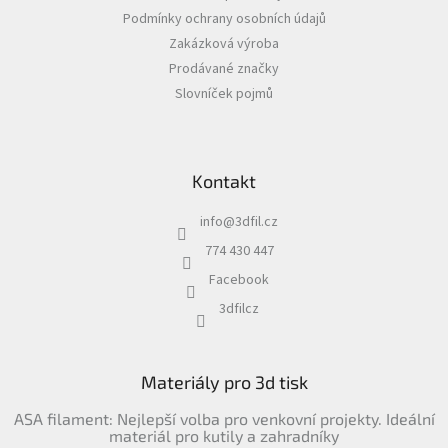
t
Podmínky ochrany osobních údajů
í
Zakázková výroba
Prodávané značky
Slovníček pojmů
Kontakt
info
@
3dfil.cz
774 430 447
Facebook
3dfilcz
Materiály pro 3d tisk
ASA filament: Nejlepší volba pro venkovní projekty. Ideální
materiál pro kutily a zahradníky