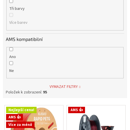
Tři barvy
Více barev
AMS kompatibilní
Ano
Ne
VYMAZAT FILTRY
Položek k zobrazení:
95
V
Nejlepší cena!
AMS 👍
ý
AMS 👍
p
Více za méně
i