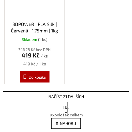
3DPOWER | PLA Silk |
Červená | 1.75mm | 1kg
Skladem
(1 ks)
346,28 Kč bez DPH
419 Kč
/ ks
Měrná
419 Kč / 1 ks
cena:
Do košíku
NAČÍST 21 DALŠÍCH
S
1
5
t
O
r
95
položek celkem
v
á
l
NAHORU
n
á
k