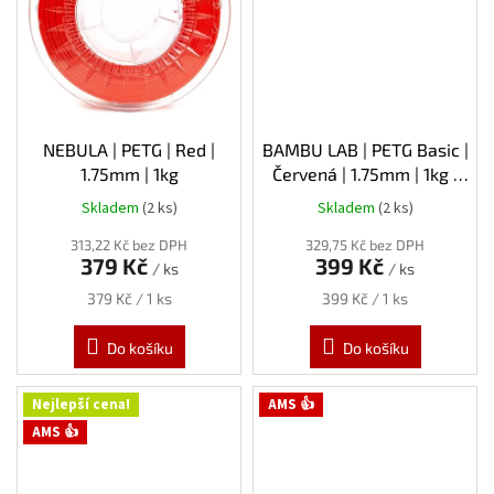
NEBULA | PETG | Red |
BAMBU LAB | PETG Basic |
1.75mm | 1kg
Červená | 1.75mm | 1kg |
Refill
Skladem
(2 ks)
Skladem
(2 ks)
313,22 Kč bez DPH
329,75 Kč bez DPH
379 Kč
399 Kč
/ ks
/ ks
Měrná
Měrná
379 Kč / 1 ks
399 Kč / 1 ks
cena:
cena:
Do košíku
Do košíku
Nejlepší cena!
AMS 👍
AMS 👍