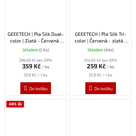
GEEETECH | Pla Silk Dual-
GEEETECH | Pla Silk Tri-
color | Zlatá - Červená |
color | Červená - zlatá -
1.75mm | 1kg
černá | 1.75mm | 1kg
Skladem
(1 ks)
Skladem
(4 ks)
296,69 Kč bez DPH
214,05 Kč bez DPH
359 Kč
259 Kč
/ ks
/ ks
Měrná
Měrná
359 Kč / 1 ks
259 Kč / 1 ks
cena:
cena:
Do košíku
Do košíku
AMS 👍