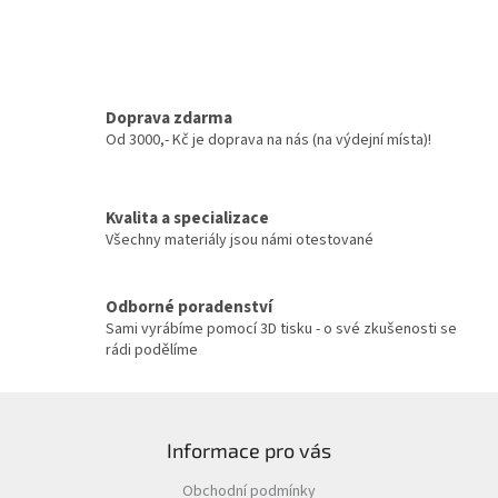
d
o
v
a
á
c
n
í
í
p
r
Doprava zdarma
v
Od 3000,- Kč je doprava na nás (na výdejní místa)!
k
y
v
Kvalita a specializace
ý
Všechny materiály jsou námi otestované
p
i
s
u
Odborné poradenství
Sami vyrábíme pomocí 3D tisku - o své zkušenosti se
rádi podělíme
Z
á
Informace pro vás
p
a
Obchodní podmínky