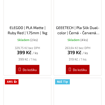
ELEGOO | PLA Matte |
GEEETECH | Pla Silk Dual-
Ruby Red | 1.75mm | 1kg
color | Černá - Červená |
1.75mm | 1kg
Skladem
(2 ks)
Skladem
(4 ks)
329,75 Kč bez DPH
263,64 Kč bez DPH
399 Kč
319 Kč
/ ks
/ ks
Měrná
Měrná
399 Kč / 1 ks
319 Kč / 1 ks
cena:
cena:
Do košíku
Do košíku
AMS 👍
Náš Tip