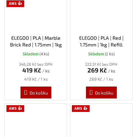
AMS 👍
ELEGOO | PLA | Marble
ELEGOO | PLA | Red |
Brick Red | 1.75mm | 1kg
1.75mm | 1kg | Refill
Skladem
(4 ks)
Skladem
(1 ks)
346,28 Kč bez DPH
222,31 Kč bez DPH
419 Kč
269 Kč
/ ks
/ ks
Měrná
Měrná
419 Kč / 1 ks
269 Kč / 1 ks
cena:
cena:
Do košíku
Do košíku
AMS 👍
AMS 👍