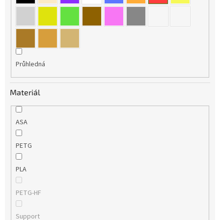
Průhledná
Materiál
ASA
PETG
PLA
PETG-HF
Support