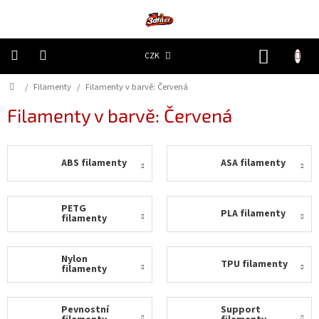
Přejít
na
obsah
NÁKUP
CZK
KOŠÍK
Domů
/
Filamenty
/
Filamenty v barvě: Červená
3D
Tiskárny
Filamenty v barvě: Červená
Filamenty
ABS filamenty
ASA filamenty
Resiny
Doplňky
PETG
PLA filamenty
a
filamenty
náhradní
díly
Nylon
TPU filamenty
filamenty
Nejlepší
ceny
Pevnostní
Support
🔥