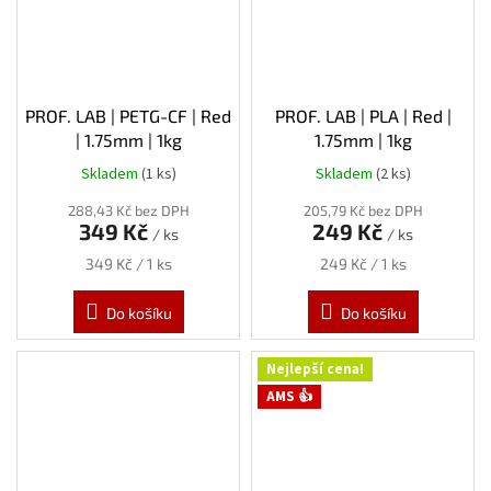
PROF. LAB | PETG-CF | Red
PROF. LAB | PLA | Red |
| 1.75mm | 1kg
1.75mm | 1kg
Skladem
(1 ks)
Skladem
(2 ks)
288,43 Kč bez DPH
205,79 Kč bez DPH
349 Kč
249 Kč
/ ks
/ ks
Měrná
Měrná
349 Kč / 1 ks
249 Kč / 1 ks
cena:
cena:
Do košíku
Do košíku
Nejlepší cena!
AMS 👍