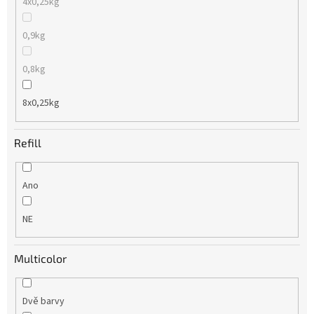
4x0,25kg
0,9kg
0,8kg
8x0,25kg
Refill
Ano
NE
Multicolor
Dvě barvy