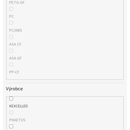
PETG-GF
PC
PC/ABS
ASA CF
ASA GF
PP-CF
Výrobce
KEXCELLED
PHAETUS