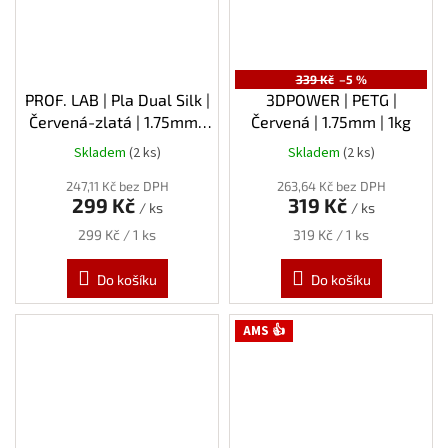
339 Kč
–5 %
PROF. LAB | Pla Dual Silk |
3DPOWER | PETG |
Červená-zlatá | 1.75mm |
Červená | 1.75mm | 1kg
1kg
Skladem
(2 ks)
Skladem
(2 ks)
247,11 Kč bez DPH
263,64 Kč bez DPH
299 Kč
319 Kč
/ ks
/ ks
Měrná
Měrná
299 Kč / 1 ks
319 Kč / 1 ks
cena:
cena:
Do košíku
Do košíku
AMS 👍