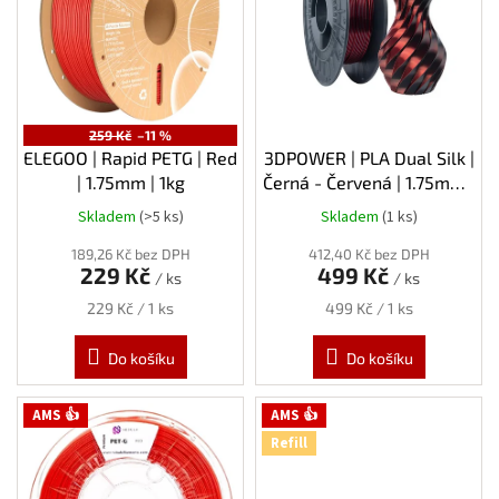
s
p
r
o
d
u
259 Kč
–11 %
k
ELEGOO | Rapid PETG | Red
3DPOWER | PLA Dual Silk |
t
| 1.75mm | 1kg
Černá - Červená | 1.75mm |
ů
1kg
Skladem
(>5 ks)
Skladem
(1 ks)
189,26 Kč bez DPH
412,40 Kč bez DPH
229 Kč
499 Kč
/ ks
/ ks
Měrná
Měrná
229 Kč / 1 ks
499 Kč / 1 ks
cena:
cena:
Do košíku
Do košíku
AMS 👍
AMS 👍
Refill