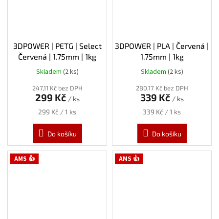
3DPOWER | PETG | Select
3DPOWER | PLA | Červená |
Červená | 1.75mm | 1kg
1.75mm | 1kg
Skladem
(2 ks)
Skladem
(2 ks)
247,11 Kč bez DPH
280,17 Kč bez DPH
299 Kč
339 Kč
/ ks
/ ks
Měrná
Měrná
299 Kč / 1 ks
339 Kč / 1 ks
cena:
cena:
Do košíku
Do košíku
AMS 👍
AMS 👍