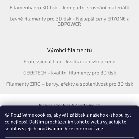
Filamenty pro 3D tisk – kompletní srovnání materiálů
Levné filamenty pro 3D tisk - Nejlepší ceny ERYONE a
3DPOWER
Výrobci filamentů
Professional Lab - kvalita za nízkou cenu
GEEETECH - kvalitní filamenty pro 3D tisk
Filamenty ZIRO – barvy, efekty a spolehlivost pro 3D tisk
Upravila agentura 404notfound.cz
Katalog filamentů ERYONE pro ČR
🍪 Používáme cookies, aby váš zážitek z našeho e-shopu byl
co nejlepší. Dalším procházením tohoto webu vyjadřujete
souhlas s jejich používáním.. Více informací
zde
.