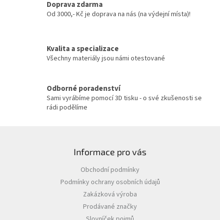
Doprava zdarma
Od 3000,- Kč je doprava na nás (na výdejní místa)!
Kvalita a specializace
Všechny materiály jsou námi otestované
Odborné poradenství
Sami vyrábíme pomocí 3D tisku - o své zkušenosti se
rádi podělíme
Z
á
Informace pro vás
p
a
Obchodní podmínky
t
Podmínky ochrany osobních údajů
í
Zakázková výroba
Prodávané značky
Slovníček pojmů