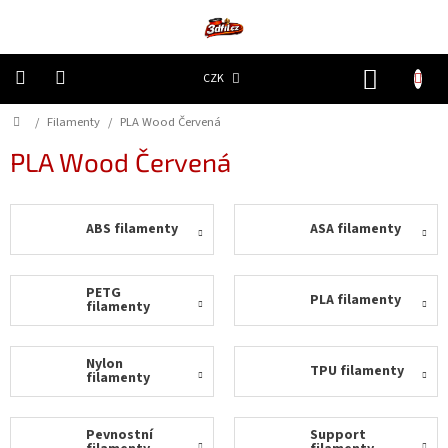
Přejít
na
obsah
NÁKUP
CZK
KOŠÍK
Domů
/
Filamenty
/
PLA Wood Červená
3D
Tiskárny
PLA Wood Červená
Filamenty
ABS filamenty
ASA filamenty
Resiny
Doplňky
PETG
PLA filamenty
a
filamenty
náhradní
díly
Nylon
TPU filamenty
filamenty
Nejlepší
ceny
Pevnostní
Support
🔥