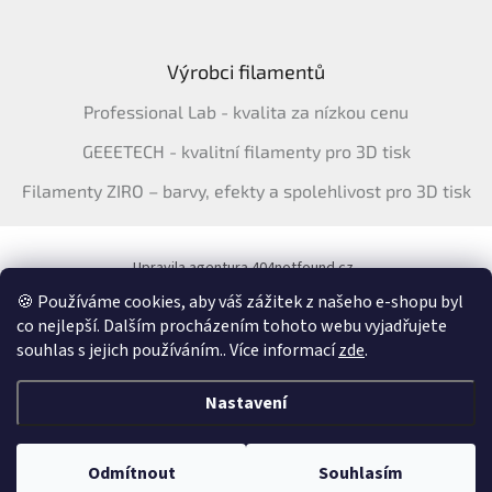
Výrobci filamentů
Professional Lab - kvalita za nízkou cenu
GEEETECH - kvalitní filamenty pro 3D tisk
Filamenty ZIRO – barvy, efekty a spolehlivost pro 3D tisk
Upravila agentura 404notfound.cz
Katalog filamentů ERYONE pro ČR
🍪 Používáme cookies, aby váš zážitek z našeho e-shopu byl
co nejlepší. Dalším procházením tohoto webu vyjadřujete
souhlas s jejich používáním.. Více informací
zde
.
Vytvořil Shoptet
&
Nastavení
Copyright 2026
3Dfil.cz
. Všechna práva vyhrazena.
Upravit nastavení
Odmítnout
Souhlasím
cookies