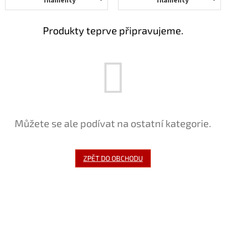
filamenty
filamenty
Novinky
🔥
Zakázková
Produkty teprve připravujeme.
výroba
Články
Slovníček
pojmů
Program
pro
Můžete se ale podívat na ostatní kategorie.
školy
Značky
ZPĚT DO OBCHODU
Měna
(CZK)
Přihlášení