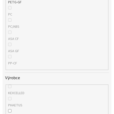
PETG-GF
PC
PC/ABS
ASA CF
ASA GF
PP-CF
Výrobce
KEXCELLED
PHAETUS