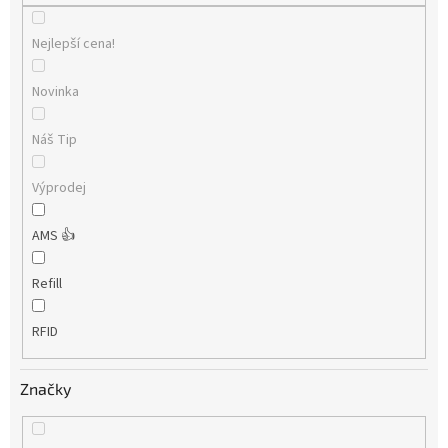
Nejlepší cena!
Novinka
Náš Tip
Výprodej
AMS 👍
Refill
RFID
Značky