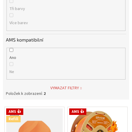
Tři barvy
Více barev
AMS kompatibilní
Ano
Ne
VYMAZAT FILTRY
Položek k zobrazení:
2
V
AMS 👍
AMS 👍
ý
Refill
p
i