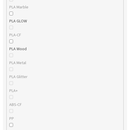
PLA Marble
PLA GLOW
PLA-CF
PLA Wood
PLA Metal
PLA Glitter
PLA+
ABS-CF
PP