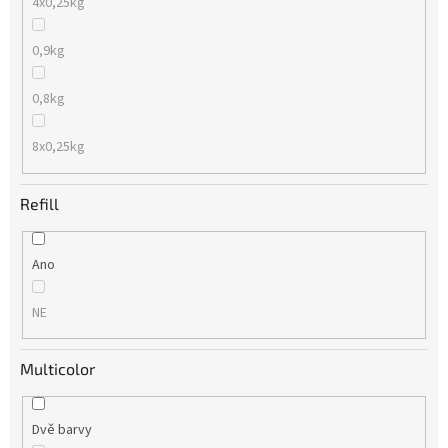
4x0,25kg
0,9kg
0,8kg
8x0,25kg
Refill
Ano
NE
Multicolor
Dvě barvy