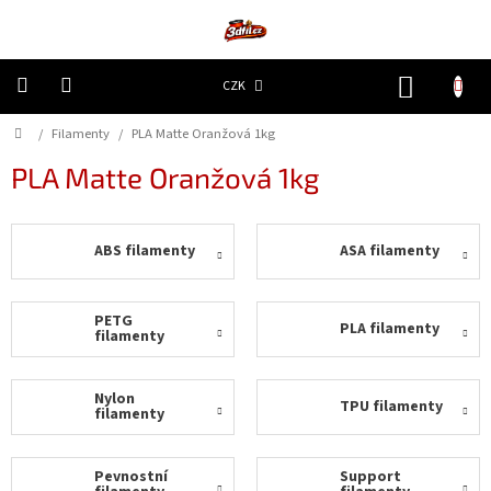
Přejít
na
obsah
NÁKUP
CZK
KOŠÍK
Domů
/
Filamenty
/
PLA Matte Oranžová 1kg
3D
Tiskárny
PLA Matte Oranžová 1kg
Filamenty
ABS filamenty
ASA filamenty
Resiny
Doplňky
PETG
PLA filamenty
a
filamenty
náhradní
díly
Nylon
TPU filamenty
filamenty
Nejlepší
ceny
Pevnostní
Support
🔥