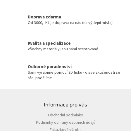
d
a
c
Doprava zdarma
í
Od 3000,- Kč je doprava na nás (na výdejní místa)!
p
r
v
Kvalita a specializace
k
y
Všechny materiály jsou námi otestované
v
ý
p
Odborné poradenství
i
Sami vyrábíme pomocí 3D tisku - o své zkušenosti se
s
rádi podělíme
u
Z
á
Informace pro vás
p
a
Obchodní podmínky
t
Podmínky ochrany osobních údajů
í
Zakázková výroba