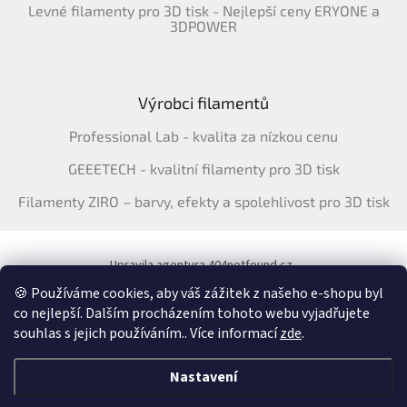
Levné filamenty pro 3D tisk - Nejlepší ceny ERYONE a
3DPOWER
Výrobci filamentů
Professional Lab - kvalita za nízkou cenu
GEEETECH - kvalitní filamenty pro 3D tisk
Filamenty ZIRO – barvy, efekty a spolehlivost pro 3D tisk
Upravila agentura 404notfound.cz
Katalog filamentů ERYONE pro ČR
🍪 Používáme cookies, aby váš zážitek z našeho e-shopu byl
co nejlepší. Dalším procházením tohoto webu vyjadřujete
souhlas s jejich používáním.. Více informací
zde
.
Vytvořil Shoptet
&
Nastavení