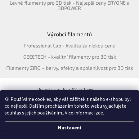
Levné filamenty pro 3D tisk - Nejlepší ceny ERYONE a
3DPOWER
Výrobci filamentů
Professional Lab - kvalita za nízkou cenu
GEEETECH - kvalitní filamenty pro 3D tisk
Filamenty ZIRO – barvy, efekty a spolehlivost pro 3D tisk
Upravila agentura 404notfound.cz
Katalog filamentů ERYONE pro ČR
🍪 Používáme cookies, aby váš zážitek z našeho e-shopu byl
co nejlepší. Dalším procházením tohoto webu vyjadřujete
souhlas s jejich používáním.. Více informací
zde
.
Vytvořil Shoptet
&
Nastavení