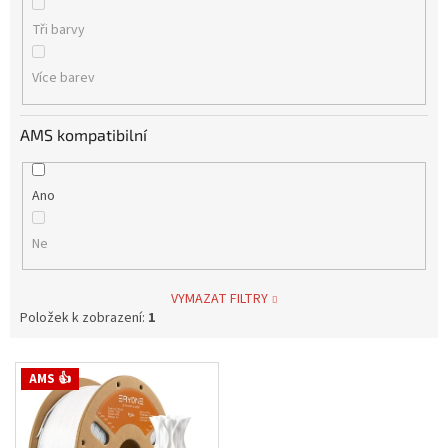
Tři barvy
Více barev
AMS kompatibilní
Ano
Ne
VYMAZAT FILTRY
Položek k zobrazení:
1
V
AMS 👍
ý
p
i