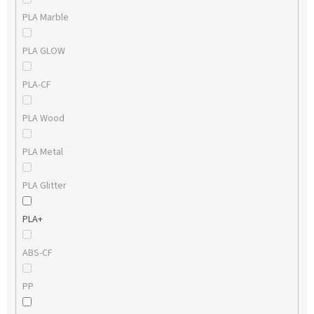
PLA Marble
PLA GLOW
PLA-CF
PLA Wood
PLA Metal
PLA Glitter
PLA+
ABS-CF
PP