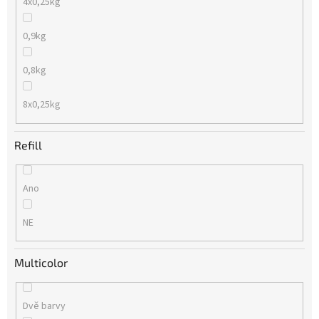
4x0,25kg
0,9kg
0,8kg
8x0,25kg
Refill
Ano
NE
Multicolor
Dvě barvy