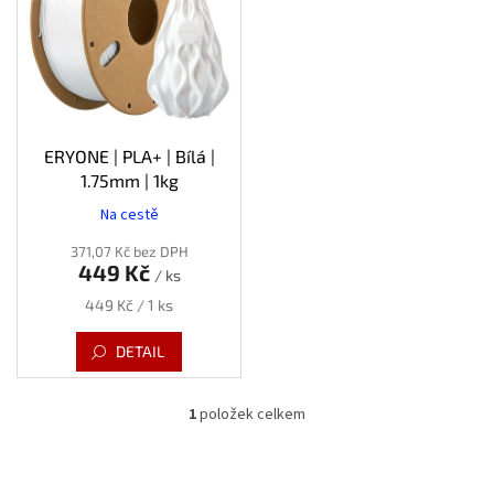
s
p
r
o
d
u
k
ERYONE | PLA+ | Bílá |
t
1.75mm | 1kg
ů
Na cestě
371,07 Kč bez DPH
449 Kč
/ ks
Měrná
449 Kč / 1 ks
cena:
DETAIL
1
položek celkem
O
v
l
á