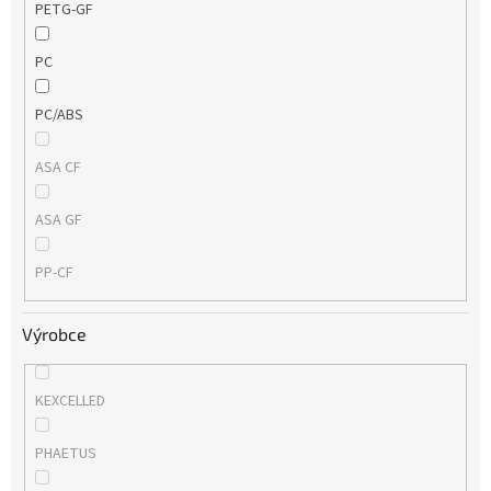
PETG-GF
PC
PC/ABS
ASA CF
ASA GF
PP-CF
Výrobce
KEXCELLED
PHAETUS