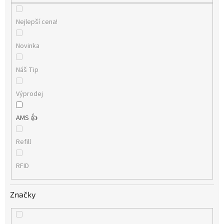
Nejlepší cena!
Novinka
Náš Tip
Výprodej
AMS 👍
Refill
RFID
Značky