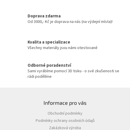
d
a
c
Doprava zdarma
í
Od 3000,- Kč je doprava na nás (na výdejní místa)!
p
r
v
Kvalita a specializace
k
y
Všechny materiály jsou námi otestované
v
ý
p
Odborné poradenství
i
Sami vyrábíme pomocí 3D tisku - o své zkušenosti se
s
rádi podělíme
u
Z
á
Informace pro vás
p
a
Obchodní podmínky
t
Podmínky ochrany osobních údajů
í
Zakázková výroba