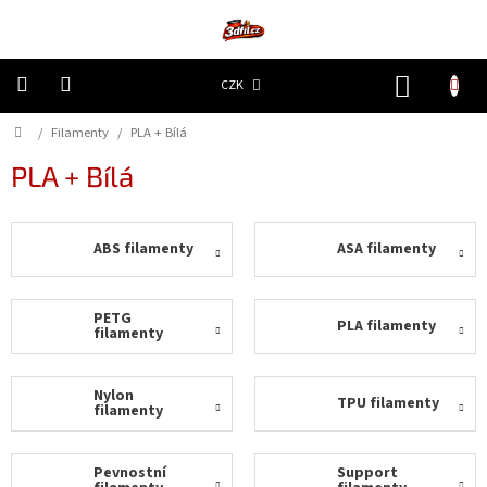
Přejít
na
obsah
NÁKUP
CZK
KOŠÍK
Domů
/
Filamenty
/
PLA + Bílá
3D
Tiskárny
PLA + Bílá
Filamenty
ABS filamenty
ASA filamenty
Resiny
Doplňky
PETG
PLA filamenty
a
filamenty
náhradní
díly
Nylon
TPU filamenty
filamenty
Nejlepší
ceny
Pevnostní
Support
🔥