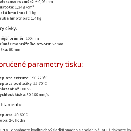
olerance rozměrů
: ± 0,05 mm
ustota
: 1,24 g/cm³
istá hmotnost
: 1 kg
rubá hmotnost
: 1,4 kg
y cívky:
nější průměr
: 200 mm
růměr montážního otvoru
: 52 mm
ířka
: 68 mm
ručené parametry tisku:
eplota extruze
: 190-220°C
eplota podložky
: 55-70°C
hlazení
: až 100 %
ychlost tisku
: 30-100 mm/s
 filamentu:
eplota
: 40-60°C
oba
: 2-6 hodin
 PLA+ dosáhnete kvalitních výsledků snadno a spolehlivě, ať už tisknete 