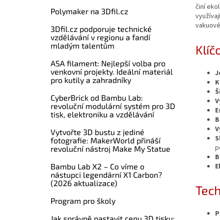
činí eko
Polymaker na 3Dfil.cz
využívaj
vakuovém
3Dfil.cz podporuje technické
vzdělávání v regionu a fandí
mladým talentům
Klíč
ASA filament: Nejlepší volba pro
venkovní projekty. Ideální materiál
J
pro kutily a zahradníky
K
Š
CyberBrick od Bambu Lab:
V
revoluční modulární systém pro 3D
E
tisk, elektroniku a vzdělávání
B
V
Vytvořte 3D bustu z jediné
S
fotografie: MakerWorld přináší
p
revoluční nástroj Make My Statue
B
E
Bambu Lab X2 – Co víme o
nástupci legendární X1 Carbon?
(2026 aktualizace)
Tech
Program pro školy
P
Jak správně nastavit cenu 3D tisku: