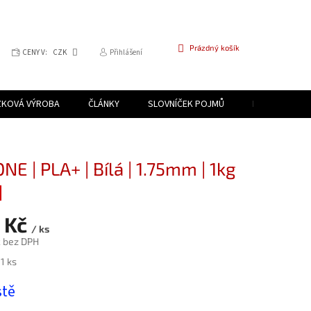
NÁKUPNÍ
Prázdný košík
CENY V:
CZK
Přihlášení
KOŠÍK
ZKOVÁ VÝROBA
ČLÁNKY
SLOVNÍČEK POJMŮ
PROGRAM PR
NE | PLA+ | Bílá | 1.75mm | 1kg
 Kč
/ ks
č bez DPH
1 ks
stě