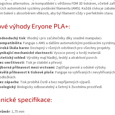
logickou alternativu. Je kompatibilní s většinou FDM 3D tiskáren, včetně zař
ících automatické systémy podávání filamentu (AMS). Každá cívka je zabale
 balení s absorbérem vlhkosti, aby byl filament vždy v perfektním stavu.
ové výhody Eryone PLA+:
ednoduchý tisk
: Vhodný i pro začátečníky díky snadné manipulaci.
ompatibilita
: Funguje s AMS a dalšími automatickými podávacími systémy
iroká škála barev
: Dostupný v různých odstínech pro všechny projekty.
ynikající mechanické vlastnosti
: Vysoce pevný a tvrdý materiál.
stetický vzhled
: Výrobky mají hladký, lesklý a atraktivní povrch.
ez smrštivosti
: Tisk je stabilní a přesný.
ýborná přilnavost mezi vrstvami
: Zajišťuje pevné a odolné výtisky.
kvělá přilnavost k tiskové ploše
: Funguje na vyhřívaných i nevyhřívaných
odložkách.
ez zápachu
: Tisk probíhá čistě a bez nepříjemných výparů.
kologický
: Biologicky odbouratelný a šetrný k životnímu prostředí.
nické specifikace:
růměr
: 1,75 mm