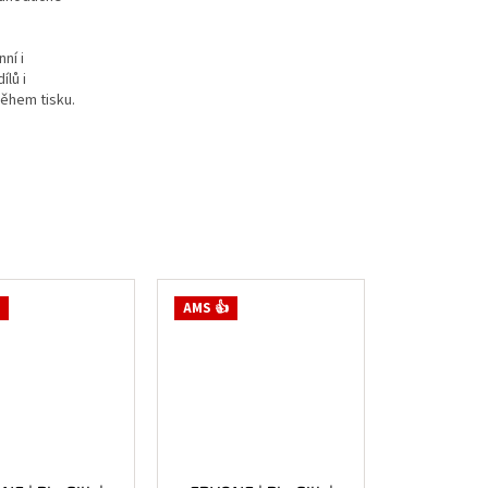
ní i
ílů i
během tisku.
AMS 👍