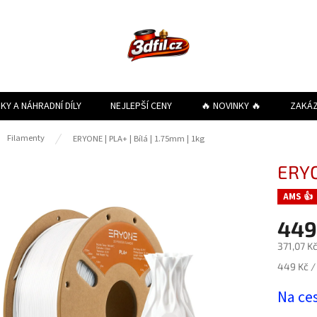
KY A NÁHRADNÍ DÍLY
NEJLEPŠÍ CENY
🔥 NOVINKY 🔥
ZAKÁ
ů
Filamenty
ERYONE | PLA+ | Bílá | 1.75mm | 1kg
ERYO
AMS 👍
449
371,07 K
Měrná
449 Kč / 
cena:
Na ce