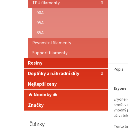
TPU filamenty
90A
95A
85A
Pevnostní filamenty
Support filamenty
Resiny
Popis
Doplňky a náhradní díly
Nejlepší ceny
Eryone 
🔥 Novinky 🔥
Eryone P
Značky
smrštivo
vhodný p
uživatel
Články
Tento bi