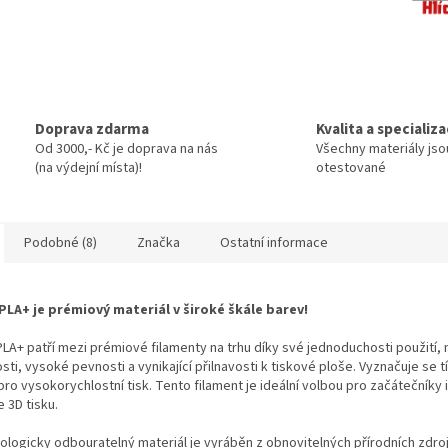
Doprava zdarma
Kvalita a specializ
Od 3000,- Kč je doprava na nás
Všechny materiály jso
(na výdejní místa)!
otestované
Podobné (8)
Značka
Ostatní informace
PLA+ je prémiový materiál v široké škále barev!
LA+ patří mezi prémiové filamenty na trhu díky své jednoduchosti použití, 
sti, vysoké pevnosti a vynikající přilnavosti k tiskové ploše. Vyznačuje se t
ro vysokorychlostní tisk. Tento filament je ideální volbou pro začátečníky 
e 3D tisku.
ologicky odbouratelný materiál je vyráběn z obnovitelných přírodních zdroj