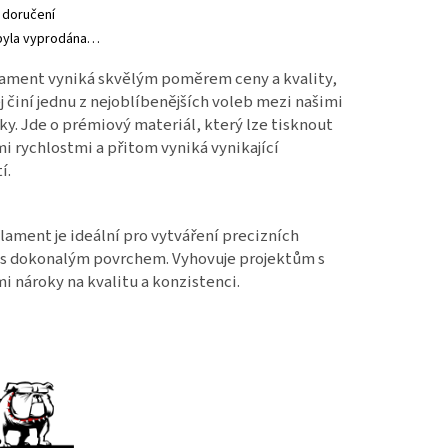
 doručení
byla vyprodána…
lament vyniká skvělým poměrem ceny a kvality,
j činí jednu z nejoblíbenějších voleb mezi našimi
ky. Jde o prémiový materiál, který lze tisknout
i rychlostmi a přitom vyniká vynikající
í.
ilament je ideální pro vytváření precizních
 s dokonalým povrchem. Vyhovuje projektům s
i nároky na kvalitu a konzistenci.