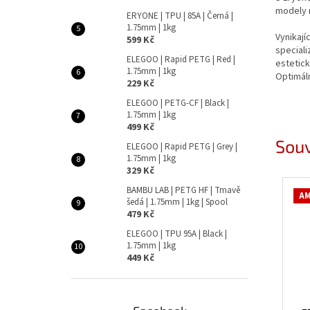
modely n
ERYONE | TPU | 85A | Černá |
1.75mm | 1kg
Vynikají
599 Kč
speciali
ELEGOO | Rapid PETG | Red |
estetick
1.75mm | 1kg
Optimál
229 Kč
ELEGOO | PETG-CF | Black |
1.75mm | 1kg
499 Kč
Souv
ELEGOO | Rapid PETG | Grey |
1.75mm | 1kg
329 Kč
BAMBU LAB | PETG HF | Tmavě
AM
šedá | 1.75mm | 1kg | Spool
479 Kč
ELEGOO | TPU 95A | Black |
1.75mm | 1kg
449 Kč