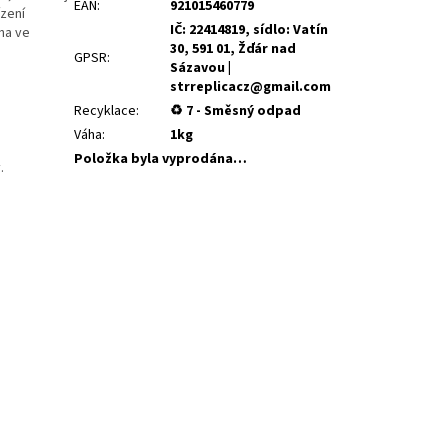
EAN
:
921015460779
ízení
IČ: 22414819, sídlo: Vatín
na ve
30, 591 01, Žďár nad
GPSR
:
Sázavou |
strreplicacz@gmail.com
Recyklace
:
♻ 7 - Směsný odpad
Váha
:
1kg
Položka byla vyprodána…
.