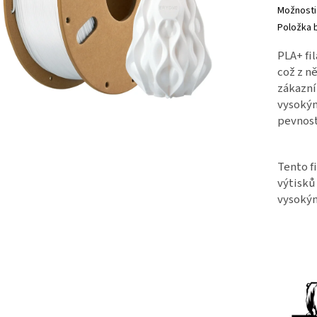
Možnosti
Položka 
PLA+ fi
což z ně
zákazní
vysokým
pevnost
Tento f
výtisků
vysokým