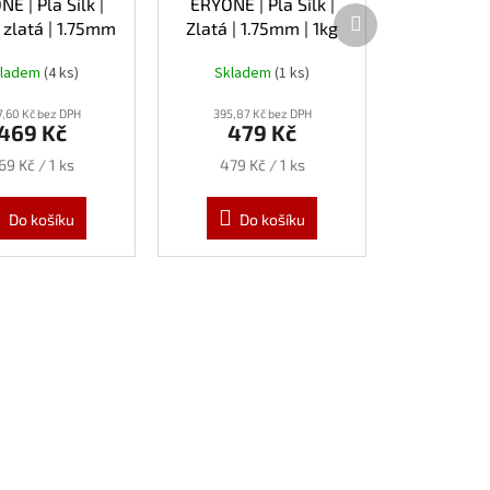
E | Pla Silk |
ERYONE | Pla Silk |
Další
zlatá | 1.75mm
Zlatá | 1.75mm | 1kg
produkt
| 1kg
kladem
(4 ks)
Skladem
(1 ks)
,60 Kč bez DPH
395,87 Kč bez DPH
469 Kč
479 Kč
ěrná
Měrná
69 Kč / 1 ks
479 Kč / 1 ks
ena:
cena:
Do košíku
Do košíku