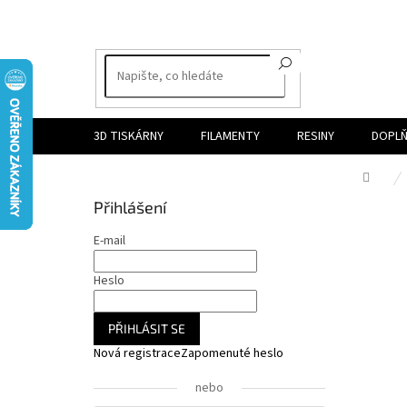
Přejít
na
obsah
3D TISKÁRNY
FILAMENTY
RESINY
DOPLŇ
Dom
P
Přihlášení
o
s
E-mail
t
r
Heslo
a
n
PŘIHLÁSIT SE
n
Nová registrace
Zapomenuté heslo
í
p
nebo
a