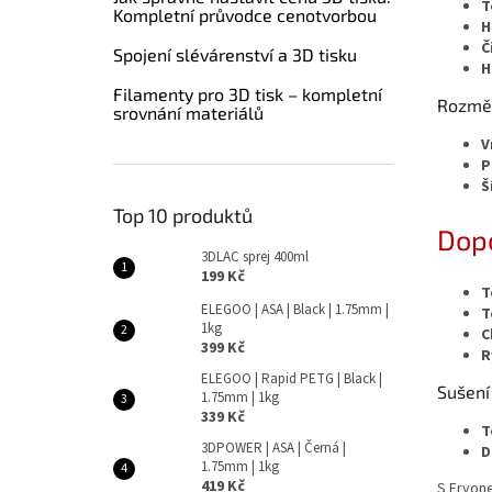
T
Kompletní průvodce cenotvorbou
H
Č
Spojení slévárenství a 3D tisku
H
Filamenty pro 3D tisk – kompletní
Rozměr
srovnání materiálů
V
P
Š
Top 10 produktů
Dopo
3DLAC sprej 400ml
199 Kč
T
ELEGOO | ASA | Black | 1.75mm |
T
1kg
C
399 Kč
R
ELEGOO | Rapid PETG | Black |
Sušení
1.75mm | 1kg
339 Kč
T
3DPOWER | ASA | Černá |
D
1.75mm | 1kg
419 Kč
S Eryone