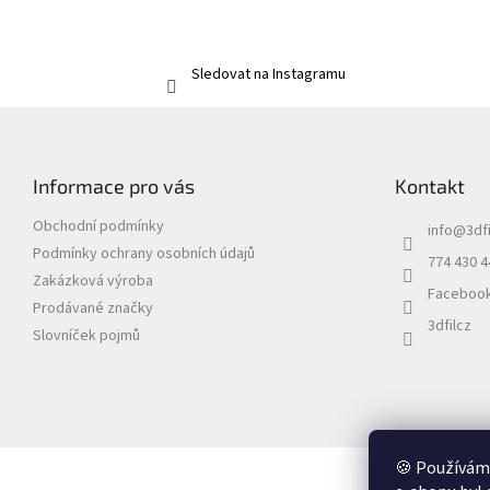
Sledovat na Instagramu
Z
á
p
Informace pro vás
Kontakt
a
t
Obchodní podmínky
info
@
3dfi
í
Podmínky ochrany osobních údajů
774 430 4
Zakázková výroba
Faceboo
Prodávané značky
3dfilcz
Slovníček pojmů
🍪 Používáme