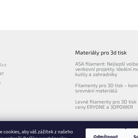
Materiály pro 3d tisk
ASA filament: Nejlepší volb
l.cz
venkovní projekty. Ideální m
47
kutily a zahradníky
k
Filamenty pro 3D tisk – kom
srovnání materiálů
Levné filamenty pro 3D tisk 
ceny ERYONE a 3DPOWER
 cookies, aby váš zážitek z našeho
Odmítnout
S
Upravila agentura 404notfound.cz
Katalog filamentů ERYONE pro ČR