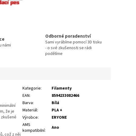
Odborné poradenství
ace
Sami vyrábíme pomocí 3D tisku
u námi
- o své zkušenosti se rádi
podělíme
Kategorie
:
Filamenty
EAN
:
8594233082466
Barva
:
Bílá
minimální
Materiál
:
PLA +
ím, že je
i zkušené
Výrobce
:
ERYONE
AMS
Ano
kompatibilní
:
ů, což z něj