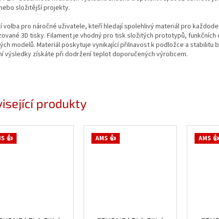
ebo složitější projekty.
cí volba pro náročné uživatele, kteří hledají spolehlivý materiál pro každoden
zované 3D tisky. Filament je vhodný pro tisk složitých prototypů, funkčních d
ých modelů. Materiál poskytuje vynikající přilnavost k podložce a stabilitu 
ní výsledky získáte při dodržení teplot doporučených výrobcem.
isející produkty
S 👍
AMS 👍
AMS 👍