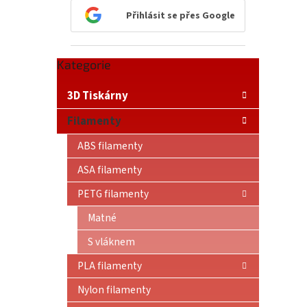
n
Přihlásit se přes Google
e
l
Přeskočit
Kategorie
kategorie
3D Tiskárny
Filamenty
ABS filamenty
ASA filamenty
PETG filamenty
Matné
S vláknem
PLA filamenty
Nylon filamenty