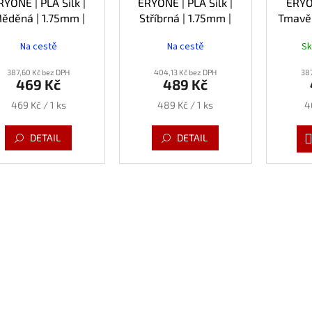
RYONE | PLA Silk |
ERYONE | PLA Silk |
ERYON
ěděná | 1.75mm |
Stříbrná | 1.75mm |
Tmavě 
1kg
1kg
Na cestě
Na cestě
S
387,60 Kč bez DPH
404,13 Kč bez DPH
387
469 Kč
489 Kč
Měrná
Měrná
M
469 Kč / 1 ks
489 Kč / 1 ks
4
cena:
cena:
c
DETAIL
DETAIL