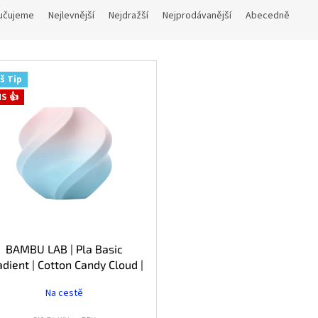
učujeme
Nejlevnější
Nejdražší
Nejprodávanější
Abecedně
š Tip
S 👍
BAMBU LAB | Pla Basic
adient | Cotton Candy Cloud |
1.75mm | 1kg
Na cestě