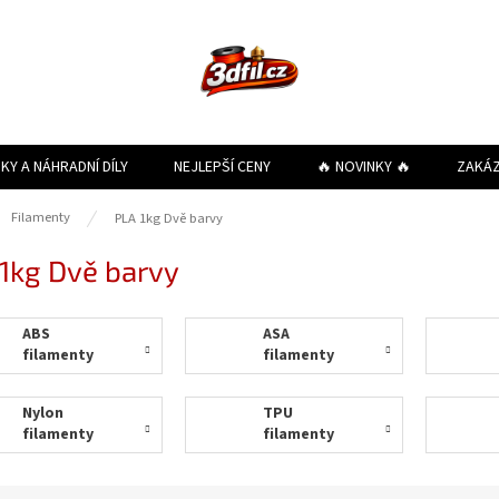
KY A NÁHRADNÍ DÍLY
NEJLEPŠÍ CENY
🔥 NOVINKY 🔥
ZAKÁ
ů
Filamenty
PLA 1kg Dvě barvy
1kg Dvě barvy
ABS
ASA
filamenty
filamenty
Nylon
TPU
filamenty
filamenty