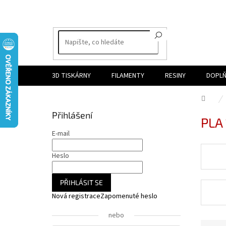
Přejít
na
obsah
3D TISKÁRNY
FILAMENTY
RESINY
DOPLŇ
Dom
P
Přihlášení
PLA 
o
s
E-mail
t
r
Heslo
a
n
PŘIHLÁSIT SE
n
Nová registrace
Zapomenuté heslo
í
p
nebo
a
Ř