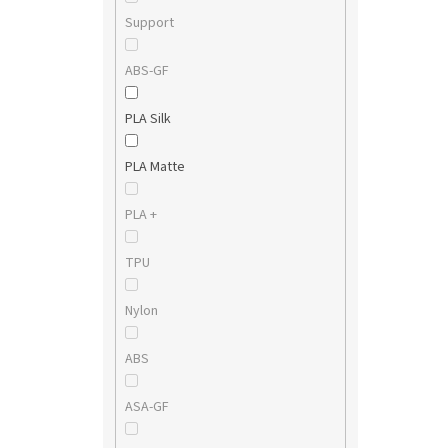
Support
ABS-GF
PLA Silk
PLA Matte
PLA +
TPU
Nylon
ABS
ASA-GF