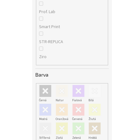
Prof. Lab
Smart Print
STR-REPLICA
Ziro
Barva
Černá
Natur
Fialová
Bílá
Modrá
Oranžová
Červená
Žlutá
Stříbrná
Zlatá
Zelená
Hnědá