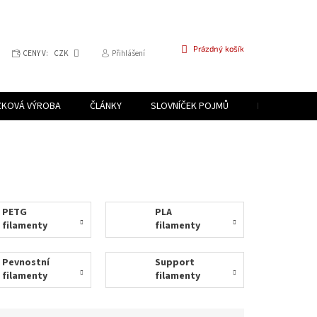
NÁKUPNÍ
Prázdný košík
CENY V:
CZK
Přihlášení
KOŠÍK
ZKOVÁ VÝROBA
ČLÁNKY
SLOVNÍČEK POJMŮ
PROGRAM PR
PETG
PLA
filamenty
filamenty
Pevnostní
Support
filamenty
filamenty