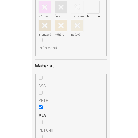
Růžová
Šedá
Transparent
Multicolor
Bronzová
Měděná
Béžová
Průhledná
Materiál
ASA
PETG
PLA
PETG-HF