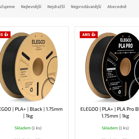
učujeme
Nejlevnější
Nejdražší
Nejprodávanější
Abecedně
S 👍
AMS 👍
EGOO | PLA+ | Black | 1.75mm
ELEGOO | PLA+ | PLA Pro Bl
| 1kg
1.75mm | 1kg
Skladem
(1 ks)
Skladem
(1 ks)