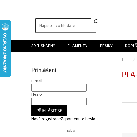
Přejít
na
obsah
3D TISKÁRNY
FILAMENTY
RESINY
DOPLŇ
Dom
P
Přihlášení
PLA
o
s
E-mail
t
r
Heslo
a
n
PŘIHLÁSIT SE
n
Nová registrace
Zapomenuté heslo
í
p
nebo
a
Ř