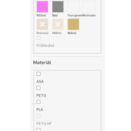
Růžová
Šedá
Transparent
Multicolor
Bronzová
Měděná
Béžová
Průhledná
Materiál
ASA
PETG
PLA
PETG-HF