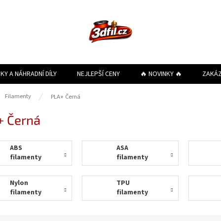
KY A NÁHRADNÍ DÍLY
NEJLEPŠÍ CENY
🔥 NOVINKY 🔥
ZAKÁ
ů
Filamenty
PLA+ Černá
+ Černá
ABS
ASA
filamenty
filamenty
Nylon
TPU
filamenty
filamenty