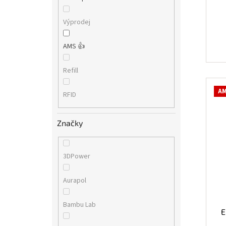
Výprodej
AMS 👍
Refill
AM
RFID
Značky
3DPower
Aurapol
Bambu Lab
E