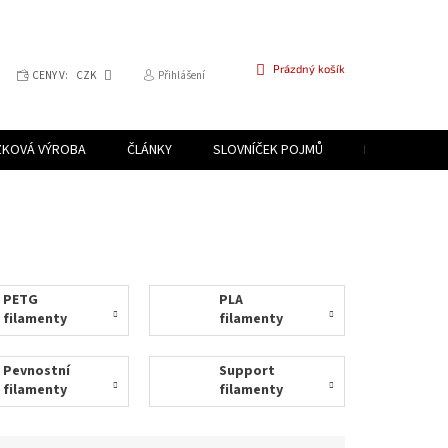
NÁKUPNÍ
Prázdný košík
CENY V:
CZK
Přihlášení
KOŠÍK
ZKOVÁ VÝROBA
ČLÁNKY
SLOVNÍČEK POJMŮ
PROGRAM PR
PETG
PLA
filamenty
filamenty
Pevnostní
Support
filamenty
filamenty