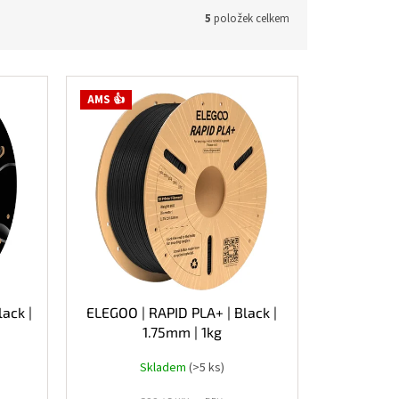
5
položek celkem
AMS 👍
ack |
ELEGOO | RAPID PLA+ | Black |
1.75mm | 1kg
Skladem
(>5 ks)