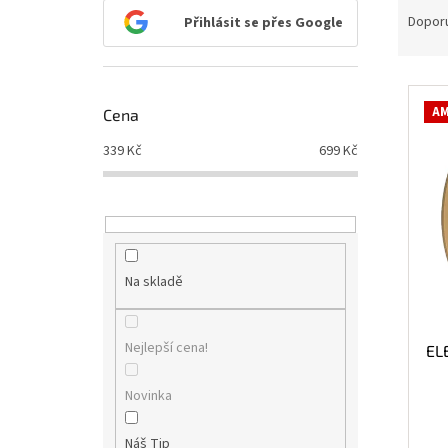
n
a
Dopor
Přihlásit se přes Google
e
z
l
e
V
n
ý
í
AM
Cena
p
p
i
r
339
Kč
699
Kč
s
o
p
d
r
u
o
k
d
t
u
ů
Na skladě
k
t
ů
Nejlepší cena!
EL
Novinka
Náš Tip