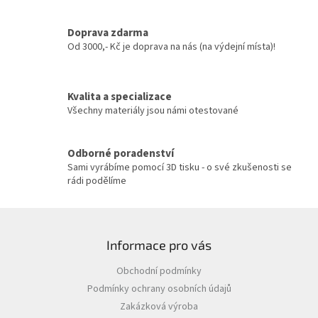
d
a
c
Doprava zdarma
í
Od 3000,- Kč je doprava na nás (na výdejní místa)!
p
r
v
Kvalita a specializace
k
y
Všechny materiály jsou námi otestované
v
ý
p
Odborné poradenství
i
Sami vyrábíme pomocí 3D tisku - o své zkušenosti se
s
rádi podělíme
u
Z
á
Informace pro vás
p
a
Obchodní podmínky
t
Podmínky ochrany osobních údajů
í
Zakázková výroba