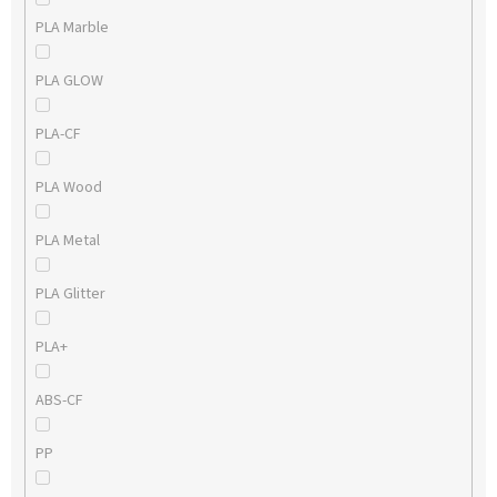
PLA Marble
PLA GLOW
PLA-CF
PLA Wood
PLA Metal
PLA Glitter
PLA+
ABS-CF
PP