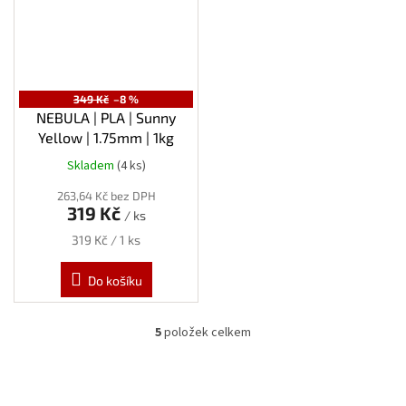
349 Kč
–8 %
NEBULA | PLA | Sunny
Yellow | 1.75mm | 1kg
Skladem
(4 ks)
263,64 Kč bez DPH
319 Kč
/ ks
Měrná
319 Kč / 1 ks
cena:
Do košíku
5
položek celkem
O
v
l
á