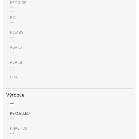
PETG-GF
PC
PC/ABS
ASA CF
ASA GF
PP-CF
Výrobce
KEXCELLED
PHAETUS