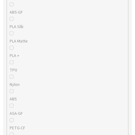
ABS-GF
PLA Silk
PLA Matte
PLA +
TPU
Nylon
ABS
ASA-GF
PETG-CF