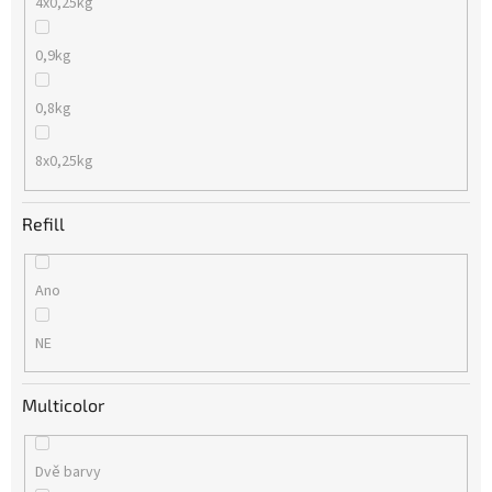
4x0,25kg
0,9kg
0,8kg
8x0,25kg
Refill
Ano
NE
Multicolor
Dvě barvy