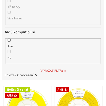
Tři barvy
Více barev
AMS kompatibilní
Ano
Ne
VYMAZAT FILTRY
Položek k zobrazení:
5
V
Nejlepší cena!
AMS 👍
ý
AMS 👍
p
i