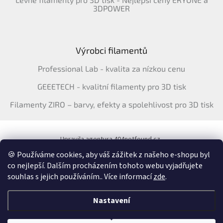
3DPOWER
Výrobci filamentů
Professional Lab - kvalita za nízkou cenu
GEEETECH - kvalitní filamenty pro 3D tisk
Filamenty ZIRO – barvy, efekty a spolehlivost pro 3D tisk
Upravila agentura 404notfound.cz
Katalog filamentů ERYONE pro ČR
🍪 Používáme cookies, aby váš zážitek z našeho e-shopu byl
co nejlepší. Dalším procházením tohoto webu vyjadřujete
souhlas s jejich používáním.. Více informací
zde
.
Vytvořil Shoptet
&
Nastavení