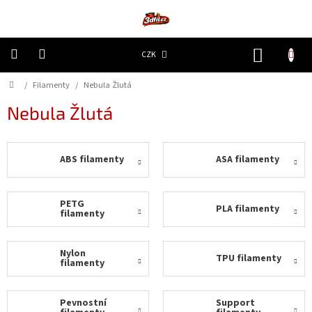
Přejít
na
obsah
NÁKUP
CZK
KOŠÍK
Domů
/
Filamenty
/
Nebula Žlutá
3D
Tiskárny
Nebula Žlutá
Filamenty
ABS filamenty
ASA filamenty
Resiny
Doplňky
PETG
PLA filamenty
a
filamenty
náhradní
díly
Nylon
TPU filamenty
filamenty
Nejlepší
ceny
Pevnostní
Support
🔥