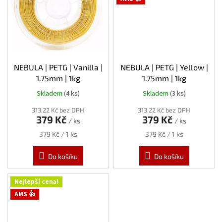
NEBULA | PETG | Vanilla |
NEBULA | PETG | Yellow |
1.75mm | 1kg
1.75mm | 1kg
Skladem
(4 ks)
Skladem
(3 ks)
313,22 Kč bez DPH
313,22 Kč bez DPH
379 Kč
379 Kč
/ ks
/ ks
Měrná
Měrná
379 Kč / 1 ks
379 Kč / 1 ks
cena:
cena:
Do košíku
Do košíku
Nejlepší cena!
AMS 👍