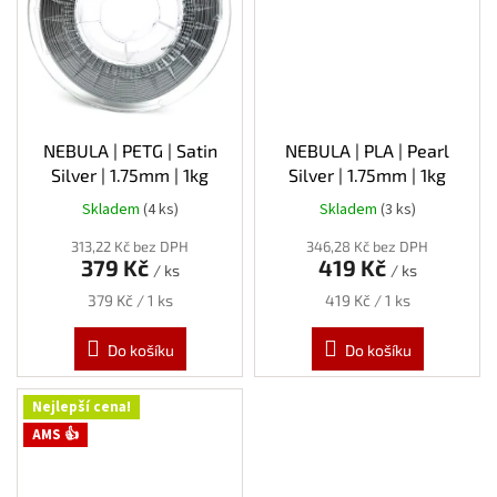
NEBULA | PETG | Satin
NEBULA | PLA | Pearl
Silver | 1.75mm | 1kg
Silver | 1.75mm | 1kg
Skladem
(4 ks)
Skladem
(3 ks)
313,22 Kč bez DPH
346,28 Kč bez DPH
379 Kč
419 Kč
/ ks
/ ks
Měrná
Měrná
379 Kč / 1 ks
419 Kč / 1 ks
cena:
cena:
Do košíku
Do košíku
Nejlepší cena!
AMS 👍