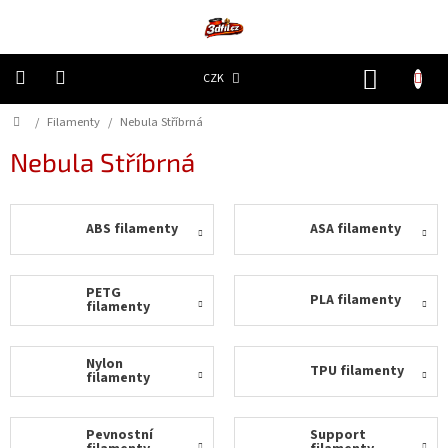
Přejít
na
obsah
NÁKUP
CZK
KOŠÍK
Domů
/
Filamenty
/
Nebula Stříbrná
3D
Tiskárny
Nebula Stříbrná
Filamenty
ABS filamenty
ASA filamenty
Resiny
Doplňky
PETG
PLA filamenty
a
filamenty
náhradní
díly
Nylon
TPU filamenty
filamenty
Nejlepší
ceny
Pevnostní
Support
🔥