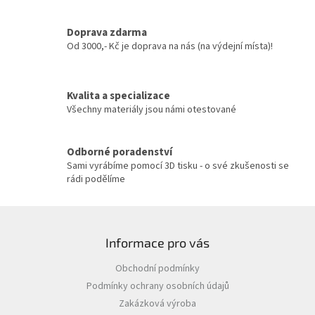
d
a
c
Doprava zdarma
í
Od 3000,- Kč je doprava na nás (na výdejní místa)!
p
r
v
Kvalita a specializace
k
y
Všechny materiály jsou námi otestované
v
ý
p
Odborné poradenství
i
Sami vyrábíme pomocí 3D tisku - o své zkušenosti se
s
rádi podělíme
u
Z
á
Informace pro vás
p
a
Obchodní podmínky
t
Podmínky ochrany osobních údajů
í
Zakázková výroba