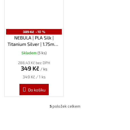
389 Kč
–10 %
NEBULA | PLA Silk |
Titanium Silver | 1.75mm |
1kg
Skladem
(5 ks)
288,43 Kč bez DPH
349 Kč
/ ks
Měrná
349 Kč / 1 ks
cena:
Do košíku
5
položek celkem
O
v
l
á