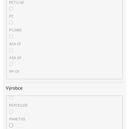
PETG-GF
PC
PC/ABS
ASA CF
ASA GF
PP-CF
Výrobce
KEXCELLED
PHAETUS