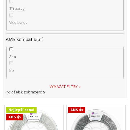
Tři barvy
Více barev
AMS kompatibilní
Ano
Ne
VYMAZAT FILTRY
Položek k zobrazení:
5
V
Nejlepší cena!
AMS 👍
ý
AMS 👍
p
i