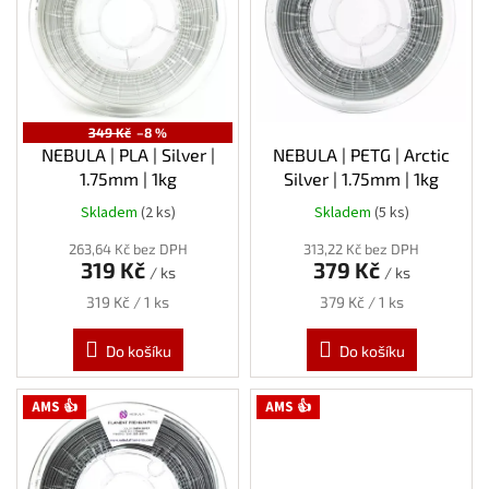
s
p
r
o
d
u
349 Kč
–8 %
k
NEBULA | PLA | Silver |
NEBULA | PETG | Arctic
t
1.75mm | 1kg
Silver | 1.75mm | 1kg
ů
Skladem
(2 ks)
Skladem
(5 ks)
263,64 Kč bez DPH
313,22 Kč bez DPH
319 Kč
379 Kč
/ ks
/ ks
Měrná
Měrná
319 Kč / 1 ks
379 Kč / 1 ks
cena:
cena:
Do košíku
Do košíku
AMS 👍
AMS 👍