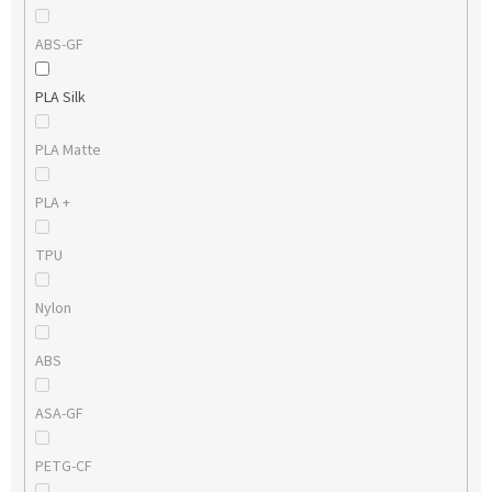
ABS-GF
PLA Silk
PLA Matte
PLA +
TPU
Nylon
ABS
ASA-GF
PETG-CF