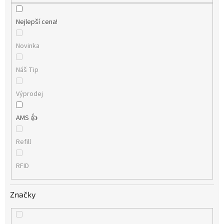
Nejlepší cena!
Novinka
Náš Tip
Výprodej
AMS 👍
Refill
RFID
Značky