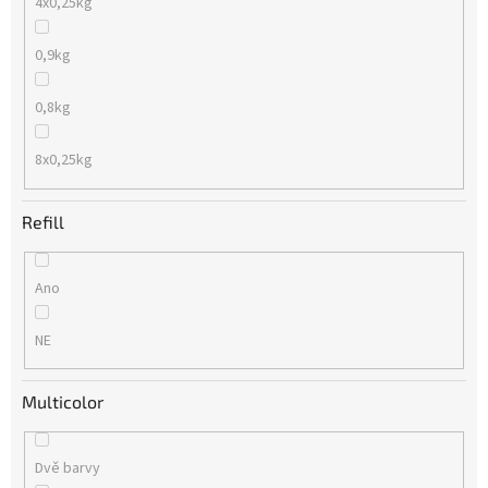
4x0,25kg
0,9kg
0,8kg
8x0,25kg
Refill
Ano
NE
Multicolor
Dvě barvy