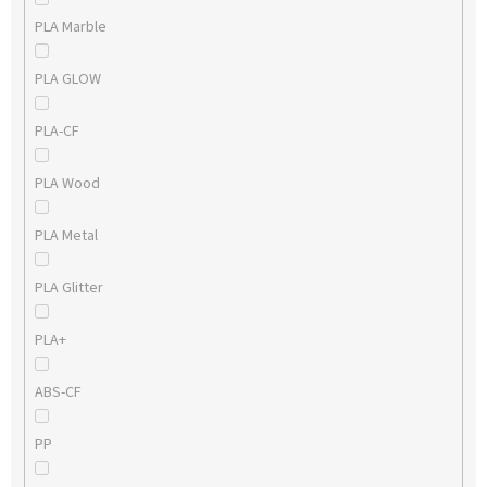
PLA Marble
PLA GLOW
PLA-CF
PLA Wood
PLA Metal
PLA Glitter
PLA+
ABS-CF
PP