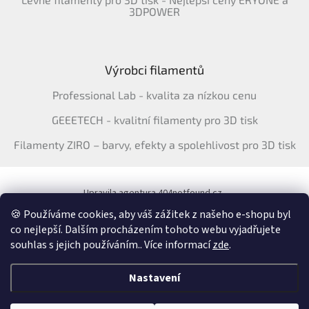
3DPOWER
Výrobci filamentů
Professional Lab - kvalita za nízkou cenu
GEEETECH - kvalitní filamenty pro 3D tisk
Filamenty ZIRO – barvy, efekty a spolehlivost pro 3D tisk
Upravila agentura 404notfound.cz
Katalog filamentů ERYONE pro ČR
🍪 Používáme cookies, aby váš zážitek z našeho e-shopu byl
co nejlepší. Dalším procházením tohoto webu vyjadřujete
souhlas s jejich používáním.. Více informací
zde
.
Vytvořil Shoptet
&
Nastavení