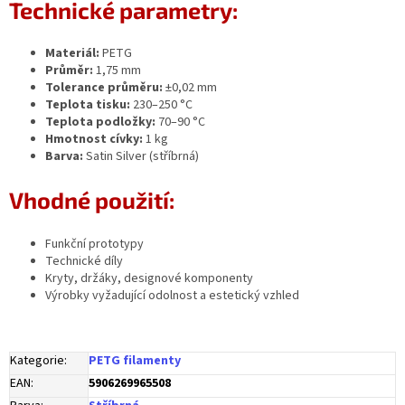
Technické parametry:
Materiál:
PETG
Průměr:
1,75 mm
Tolerance průměru:
±0,02 mm
Teplota tisku:
230–250 °C
Teplota podložky:
70–90 °C
Hmotnost cívky:
1 kg
Barva:
Satin Silver (stříbrná)
Vhodné použití:
Funkční prototypy
Technické díly
Kryty, držáky, designové komponenty
Výrobky vyžadující odolnost a estetický vzhled
Kategorie
:
PETG filamenty
EAN
:
5906269965508