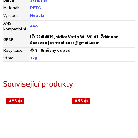
Barva
:
Stříbrná
Materiál
:
PETG
Výrobce
:
Nebula
AMS
Ano
kompatibilní
:
IČ: 22414819, sídlo: Vatín 30, 591 01, Žďár nad
GPSR
:
Sázavou | strreplicacz@gmail.com
Recyklace
:
♻ 7 - Směsný odpad
Váha
:
1kg
Související produkty
AMS 👍
AMS 👍