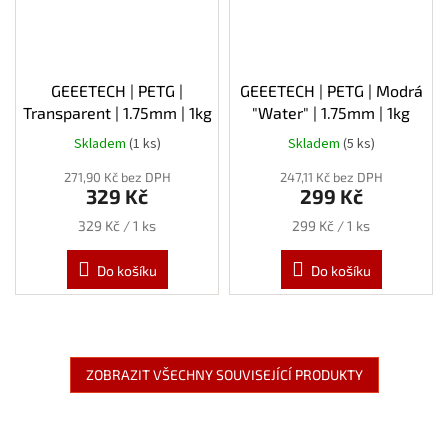
GEEETECH | PETG |
GEEETECH | PETG | Modrá
Transparent | 1.75mm | 1kg
"Water" | 1.75mm | 1kg
Skladem
(1 ks)
Skladem
(5 ks)
271,90 Kč bez DPH
247,11 Kč bez DPH
329 Kč
299 Kč
Měrná
Měrná
329 Kč / 1 ks
299 Kč / 1 ks
cena:
cena:
Do košíku
Do košíku
ZOBRAZIT VŠECHNY SOUVISEJÍCÍ PRODUKTY