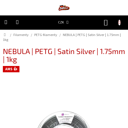
Přejít
na
obsah
NÁKUP
CZK
KOŠÍK
Domů
/
Filamenty
/
PETG filamenty
/
NEBULA | PETG | Satin Silver | 1.75mm |
3D
Tiskárny
1kg
NEBULA | PETG | Satin Silver | 1.75mm
Filamenty
| 1kg
AMS 👍
Resiny
Doplňky
a
náhradní
díly
Nejlepší
ceny
🔥