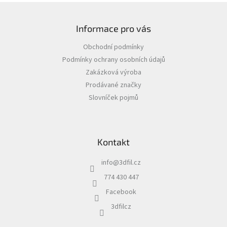
Z
á
Informace pro vás
p
a
Obchodní podmínky
t
Podmínky ochrany osobních údajů
í
Zakázková výroba
Prodávané značky
Slovníček pojmů
Kontakt
info
@
3dfil.cz
774 430 447
Facebook
3dfilcz