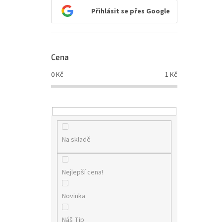
n
Přihlásit se přes Google
e
l
Cena
0
Kč
1
Kč
Na skladě
Nejlepší cena!
Novinka
Náš Tip