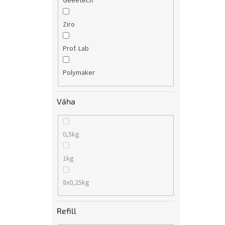
Geeetech
Ziro
Prof. Lab
Polymaker
Váha
0,5kg
1kg
8x0,25kg
Refill