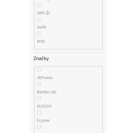
AMS 👍
Refill
RFID
Značky
3DPower
Bambu Lab
ELEGOO
Eryone