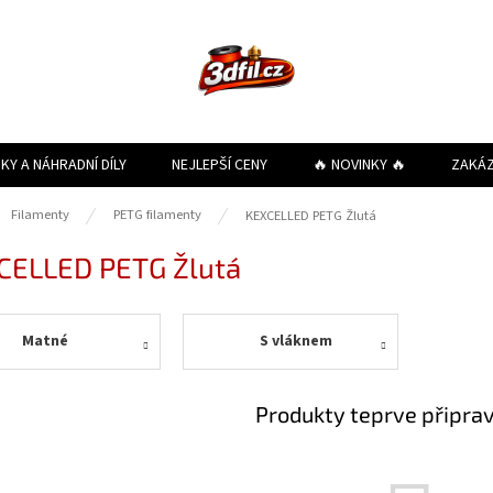
KY A NÁHRADNÍ DÍLY
NEJLEPŠÍ CENY
🔥 NOVINKY 🔥
ZAKÁ
ů
Filamenty
PETG filamenty
KEXCELLED PETG Žlutá
CELLED PETG Žlutá
Matné
S vláknem
Produkty teprve připra