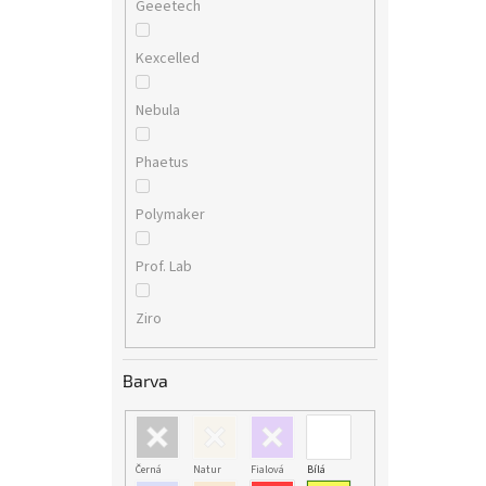
Geeetech
Kexcelled
Nebula
Phaetus
Polymaker
Prof. Lab
Ziro
Barva
Černá
Natur
Fialová
Bílá