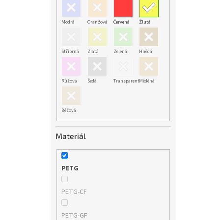
Modrá
Oranžová
Červená
Žlutá
Stříbrná
Zlatá
Zelená
Hnědá
Růžová
Šedá
Transparent
Měděná
Béžová
Materiál
PETG
PETG-CF
PETG-GF