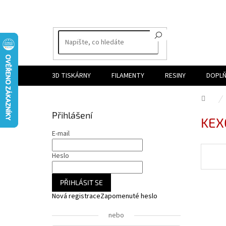
Přejít
na
obsah
3D TISKÁRNY
FILAMENTY
RESINY
DOPLŇ
Dom
P
Přihlášení
KEX
o
s
E-mail
t
r
Heslo
a
n
PŘIHLÁSIT SE
n
Nová registrace
Zapomenuté heslo
í
p
nebo
a