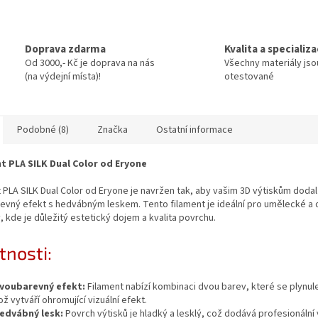
Doprava zdarma
Kvalita a specializ
Od 3000,- Kč je doprava na nás
Všechny materiály jso
(na výdejní místa)!
otestované
Podobné (8)
Značka
Ostatní informace
t PLA SILK Dual Color od Eryone
 PLA SILK Dual Color od Eryone je navržen tak, aby vašim 3D výtiskům dodal
vný efekt s hedvábným leskem. Tento filament je ideální pro umělecké a 
, kde je důležitý estetický dojem a kvalita povrchu.
tnosti:
voubarevný efekt:
Filament nabízí kombinaci dvou barev, které se plynule 
ož vytváří ohromující vizuální efekt.
edvábný lesk:
Povrch výtisků je hladký a lesklý, což dodává profesionální 