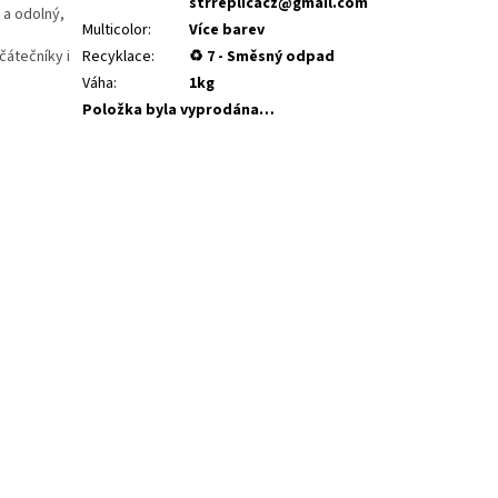
strreplicacz@gmail.com
 a odolný,
Multicolor
:
Více barev
čátečníky i
Recyklace
:
♻ 7 - Směsný odpad
Váha
:
1kg
Položka byla vyprodána…