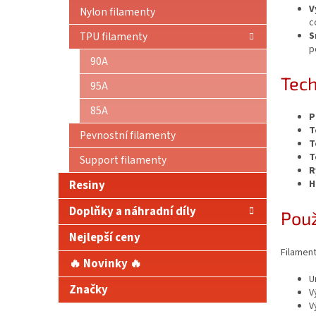
V
Nylon filamenty
c
S
TPU filamenty
p
90A
Tech
95A
85A
P
T
Pevnostní filamenty
T
T
Support filamenty
R
Resiny
H
Doplňky a náhradní díly
Použ
Nejlepší ceny
Filament
🔥 Novinky 🔥
U
Značky
V
V