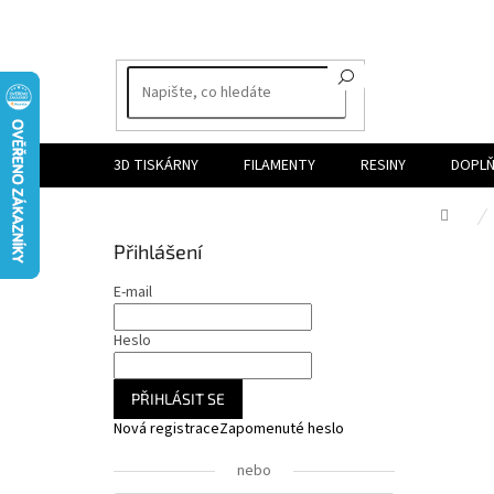
Přejít
na
obsah
3D TISKÁRNY
FILAMENTY
RESINY
DOPLŇ
Dom
P
Přihlášení
o
s
E-mail
t
r
Heslo
a
n
PŘIHLÁSIT SE
n
Nová registrace
Zapomenuté heslo
í
p
nebo
a