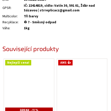
IČ: 22414819, sídlo: Vatín 30, 591 01, Žďár nad
GPSR
:
Sázavou | strreplicacz@gmail.com
Multicolor
:
Tři barvy
Recyklace
:
♻ 7 - Směsný odpad
Váha
:
1kg
Související produkty
Nejlepší cena!
AMS 👍
339 Kč
–11 %