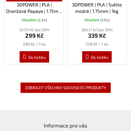
3DPOWER | PLA |
3DPOWER | PLA | Světle
Oranžová Papaya | 1.75mm
modrá | 1.75mm | 1kg
| 1kg
Skladem
(1 ks)
Skladem
(3 ks)
247,11 Kč bez DPH
280,17 Kč bez DPH
299 Kč
339 Kč
Měrná
Měrná
299 Kč / 1 ks
339 Kč / 1 ks
cena:
cena:
Do košíku
Do košíku
ZOBRAZIT VŠECHNY SOUVISEJÍCÍ PRODUKTY
Z
á
Informace pro vás
p