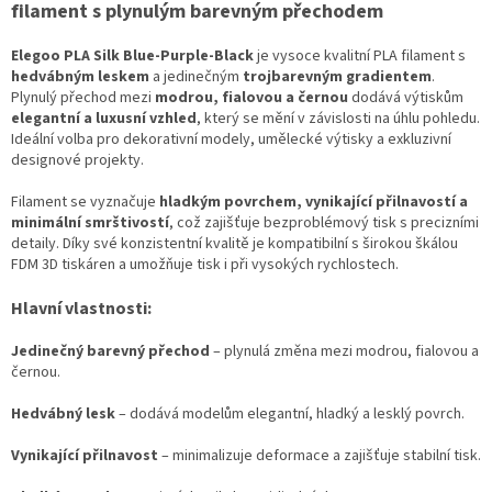
filament s plynulým barevným přechodem
Elegoo PLA Silk Blue-Purple-Black
je vysoce kvalitní PLA filament s
hedvábným leskem
a jedinečným
trojbarevným gradientem
.
Plynulý přechod mezi
modrou, fialovou a černou
dodává výtiskům
elegantní a luxusní vzhled
, který se mění v závislosti na úhlu pohledu.
Ideální volba pro dekorativní modely, umělecké výtisky a exkluzivní
designové projekty.
Filament se vyznačuje
hladkým povrchem, vynikající přilnavostí a
minimální smrštivostí
, což zajišťuje bezproblémový tisk s precizními
detaily. Díky své konzistentní kvalitě je kompatibilní s širokou škálou
FDM 3D tiskáren a umožňuje tisk i při vysokých rychlostech.
Hlavní vlastnosti:
Jedinečný barevný přechod
– plynulá změna mezi modrou, fialovou a
černou.
Hedvábný lesk
– dodává modelům elegantní, hladký a lesklý povrch.
Vynikající přilnavost
– minimalizuje deformace a zajišťuje stabilní tisk.