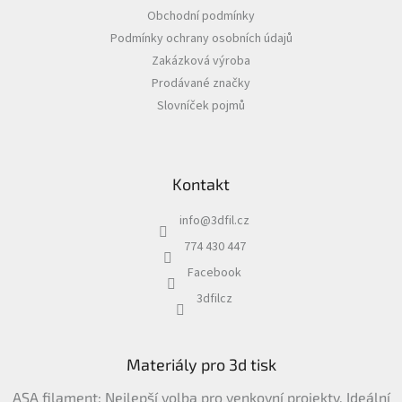
a
Obchodní podmínky
t
Podmínky ochrany osobních údajů
í
Zakázková výroba
Prodávané značky
Slovníček pojmů
Kontakt
info
@
3dfil.cz
774 430 447
Facebook
3dfilcz
Materiály pro 3d tisk
ASA filament: Nejlepší volba pro venkovní projekty. Ideální