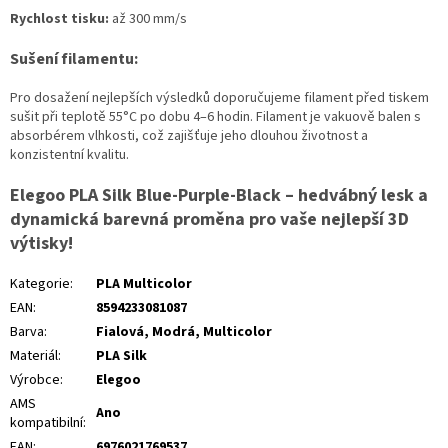
Rychlost tisku:
až 300 mm/s
Sušení filamentu:
Pro dosažení nejlepších výsledků doporučujeme filament před tiskem
sušit při teplotě 55°C po dobu 4–6 hodin. Filament je vakuově balen s
absorbérem vlhkosti, což zajišťuje jeho dlouhou životnost a
konzistentní kvalitu.
Elegoo PLA Silk Blue-Purple-Black – hedvábný lesk a
dynamická barevná proměna pro vaše nejlepší 3D
výtisky!
Kategorie
:
PLA Multicolor
EAN
:
8594233081087
Barva
:
Fialová
,
Modrá
,
Multicolor
Materiál
:
PLA Silk
Výrobce
:
Elegoo
AMS
Ano
kompatibilní
:
EAN
:
6976021769537