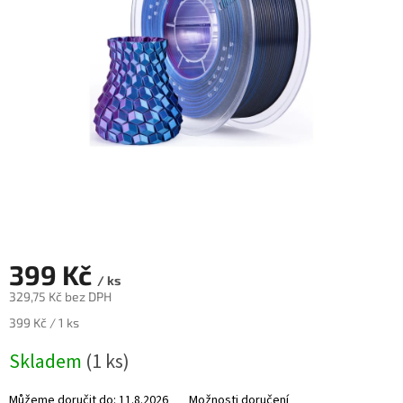
Novinky
🔥
Zakázková
výroba
Články
Slovníček
pojmů
Program
pro
školy
Značky
399 Kč
/ ks
329,75 Kč bez DPH
Měna
(CZK)
Měrná
399 Kč / 1 ks
cena:
Skladem
(1 ks)
Přihlášení
Můžeme doručit do:
11.8.2026
Možnosti doručení