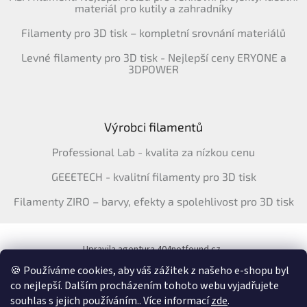
materiál pro kutily a zahradníky
Filamenty pro 3D tisk – kompletní srovnání materiálů
Levné filamenty pro 3D tisk - Nejlepší ceny ERYONE a
3DPOWER
Výrobci filamentů
Professional Lab - kvalita za nízkou cenu
GEEETECH - kvalitní filamenty pro 3D tisk
Filamenty ZIRO – barvy, efekty a spolehlivost pro 3D tisk
Upravila agentura 404notfound.cz
Katalog filamentů ERYONE pro ČR
🍪 Používáme cookies, aby váš zážitek z našeho e-shopu byl
co nejlepší. Dalším procházením tohoto webu vyjadřujete
souhlas s jejich používáním.. Více informací
zde
.