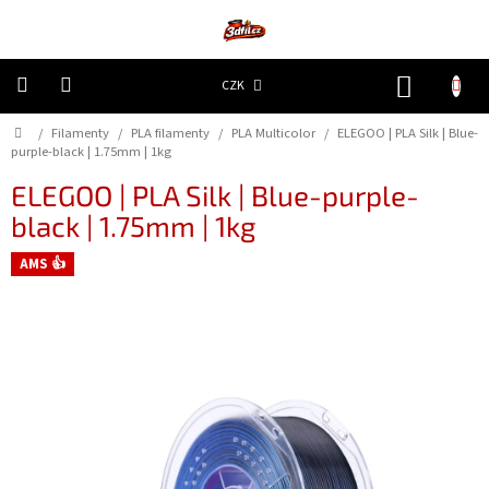
Přejít
na
obsah
NÁKUP
CZK
KOŠÍK
Domů
/
Filamenty
/
PLA filamenty
/
PLA Multicolor
/
ELEGOO | PLA Silk | Blue-
3D
Tiskárny
purple-black | 1.75mm | 1kg
ELEGOO | PLA Silk | Blue-purple-
Filamenty
black | 1.75mm | 1kg
AMS 👍
Resiny
Doplňky
a
náhradní
díly
Nejlepší
ceny
🔥