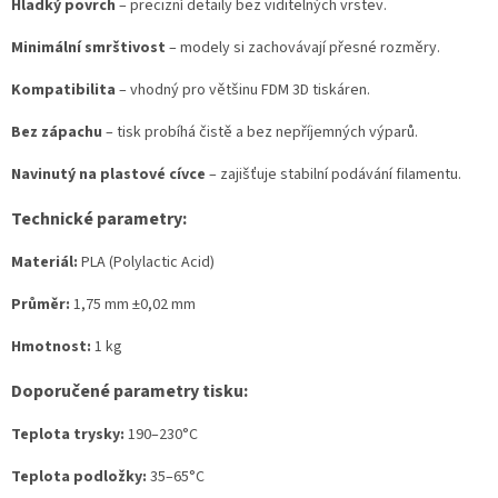
Hladký povrch
– precizní detaily bez viditelných vrstev.
Minimální smrštivost
– modely si zachovávají přesné rozměry.
Kompatibilita
– vhodný pro většinu FDM 3D tiskáren.
Bez zápachu
– tisk probíhá čistě a bez nepříjemných výparů.
Navinutý na plastové cívce
– zajišťuje stabilní podávání filamentu.
Technické parametry:
Materiál:
PLA (Polylactic Acid)
Průměr:
1,75 mm ±0,02 mm
Hmotnost:
1 kg
Doporučené parametry tisku:
Teplota trysky:
190–230°C
Teplota podložky:
35–65°C