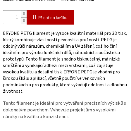
Přidat do košíku
ERYONE PETG filament je vysoce kvalitní materiál pro 3D tisk,
který kombinuje vlastnosti pevnosti a pružnosti. PETG je
odolný vůči nárazům, chemikáliím a UV záření, což ho činí
ideálním pro výrobu funkčních dílů, náhradních součástek a
prototypů. Tento filament je snadno tisknutelný, má nízké
smrštění a vynikající adhezi mezi vrstvami, což zajišťuje
vysokou kvalitu a detailní tisk. ERYONE PETG je vhodný pro
širokou škálu aplikací, včetně použití ve venkovních
podmínkách a pro produkty, které vyžadují odolnost a dlouhou
životnost.
Tento filament je ideální pro vytváření precizních výtisků s
dokonalým povrchem. Vyhovuje projektům s vysokými
nároky na kvalitu a konzistenci.