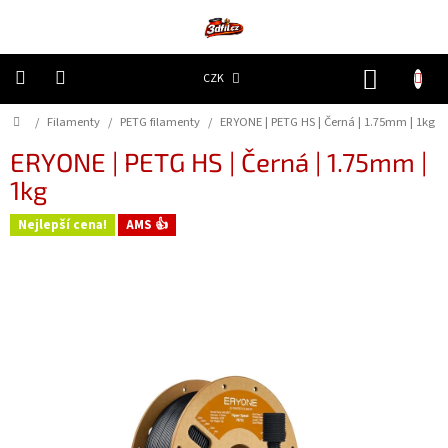
Přejít
na
obsah
NÁKUP
CZK
KOŠÍK
Domů
/
Filamenty
/
PETG filamenty
/
ERYONE | PETG HS | Černá | 1.75mm | 1kg
3D
Tiskárny
ERYONE | PETG HS | Černá | 1.75mm |
1kg
Filamenty
Nejlepší cena!
AMS 👍
Resiny
Doplňky
a
náhradní
díly
Nejlepší
ceny
🔥