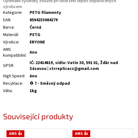
Optimální výsledky získáte při dodržení teplot doporučených
výrobcem.
Kategorie
:
PETG filamenty
EAN
:
8594233084279
Barva
:
Černá
Materiál
:
PETG
Výrobce
:
ERYONE
AMS
Ano
kompatibilní
:
IČ: 22414819, sídlo: Vatín 30, 591 01, Žďár nad
GPSR
:
Sázavou | strreplicacz@gmail.com
High Speed
:
Ano
Recyklace
:
♻ 7 - Směsný odpad
Váha
:
1kg
Související produkty
AMS 👍
AMS 👍