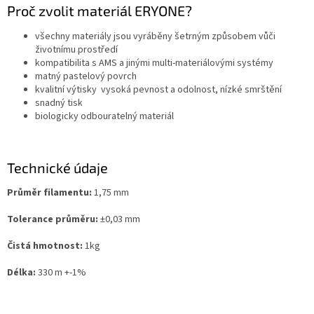
Proč zvolit materiál ERYONE?
všechny materiály jsou vyráběny šetrným způsobem vůči
životnímu prostředí
kompatibilita s AMS a jinými multi-materiálovými systémy
matný pastelový povrch
kvalitní výtisky vysoká pevnost a odolnost, nízké smrštění
snadný tisk
biologicky odbouratelný materiál
Technické údaje
Průměr filamentu:
1,75 mm
Tolerance průměru:
±0,03 mm
Čistá hmotnost:
1kg
Délka:
330 m +-1%