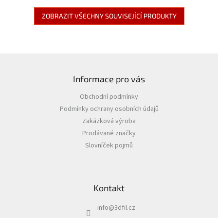
ZOBRAZIT VŠECHNY SOUVISEJÍCÍ PRODUKTY
Z
á
Informace pro vás
p
a
Obchodní podmínky
t
Podmínky ochrany osobních údajů
í
Zakázková výroba
Prodávané značky
Slovníček pojmů
Kontakt
info
@
3dfil.cz