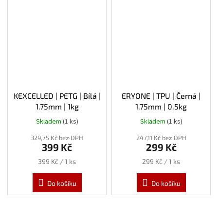
KEXCELLED | PETG | Bílá |
ERYONE | TPU | Černá |
1.75mm | 1kg
1.75mm | 0.5kg
Skladem
(1 ks)
Skladem
(1 ks)
Průměrné
hodnocení
329,75 Kč bez DPH
247,11 Kč bez DPH
produktu
399 Kč
299 Kč
je
5,0
Měrná
Měrná
399 Kč / 1 ks
299 Kč / 1 ks
z
cena:
cena:
5
Do košíku
Do košíku
hvězdiček.