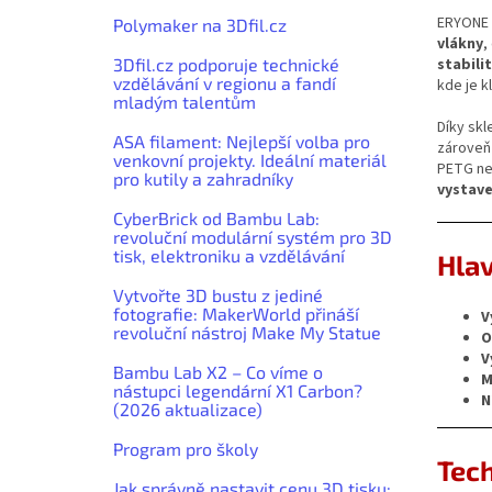
ERYONE 
Polymaker na 3Dfil.cz
vlákny
,
stabili
3Dfil.cz podporuje technické
vzdělávání v regionu a fandí
kde je k
mladým talentům
Díky sk
ASA filament: Nejlepší volba pro
zároveň 
venkovní projekty. Ideální materiál
PETG ne
pro kutily a zahradníky
vystav
CyberBrick od Bambu Lab:
revoluční modulární systém pro 3D
tisk, elektroniku a vzdělávání
Hlav
Vytvořte 3D bustu z jediné
fotografie: MakerWorld přináší
V
revoluční nástroj Make My Statue
O
V
Bambu Lab X2 – Co víme o
M
nástupci legendární X1 Carbon?
N
(2026 aktualizace)
Program pro školy
Tec
Jak správně nastavit cenu 3D tisku: