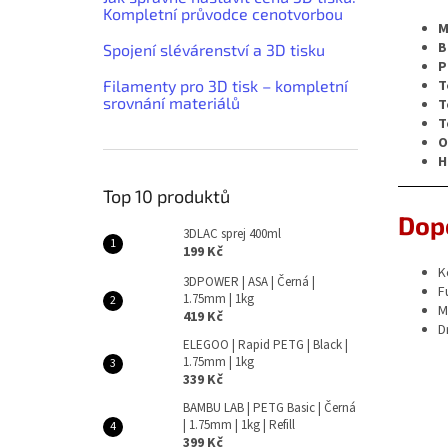
Kompletní průvodce cenotvorbou
M
B
Spojení slévárenství a 3D tisku
P
T
Filamenty pro 3D tisk – kompletní
srovnání materiálů
T
T
O
H
Top 10 produktů
Dopo
3DLAC sprej 400ml
199 Kč
K
3DPOWER | ASA | Černá |
F
1.75mm | 1kg
M
419 Kč
D
ELEGOO | Rapid PETG | Black |
1.75mm | 1kg
339 Kč
BAMBU LAB | PETG Basic | Černá
| 1.75mm | 1kg | Refill
399 Kč