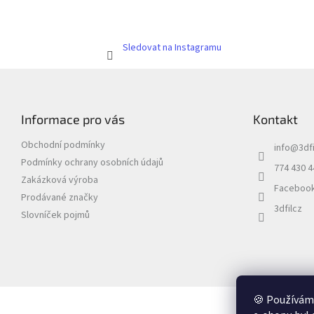
Sledovat na Instagramu
Z
á
p
Informace pro vás
Kontakt
a
t
Obchodní podmínky
info
@
3dfi
í
Podmínky ochrany osobních údajů
774 430 4
Zakázková výroba
Faceboo
Prodávané značky
3dfilcz
Slovníček pojmů
🍪 Používáme