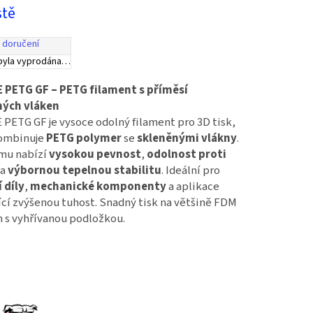
stě
 doručení
byla vyprodána…
 PETG GF – PETG filament s příměsí
ných vláken
PETG GF je vysoce odolný filament pro 3D tisk,
kombinuje
PETG polymer
se
skleněnými vlákny
.
mu nabízí
vysokou pevnost
,
odolnost proti
a
výbornou tepelnou stabilitu
. Ideální pro
 díly
,
mechanické komponenty
a aplikace
ící zvýšenou tuhost. Snadný tisk na většině FDM
n s vyhřívanou podložkou.