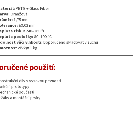
ateriál:
PETG + Glass Fiber
arva:
Oranžová
růměr:
1,75 mm
olerance:
±0,02 mm
eplota tisku:
240–260 °C
eplota podložky:
80–100 °C
dolnost vůči vlhkosti:
Doporučeno skladovat v suchu
motnost cívky:
1 kg
ručené použití:
onstrukční díly s vysokou pevností
unkční prototypy
echanické součásti
ržáky a montážní prvky