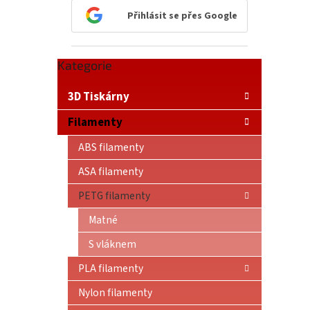
n
Přihlásit se přes Google
e
l
Přeskočit
Kategorie
kategorie
3D Tiskárny
Filamenty
ABS filamenty
ASA filamenty
PETG filamenty
Matné
S vláknem
PLA filamenty
Nylon filamenty