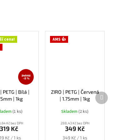
ší cena!
AMS 👍
349 Kč
–8 %
| PETG | Bílá |
ZIRO | PETG | Červená
Další
75mm | 1kg
| 1.75mm | 1kg
produkt
kladem
(1 ks)
Skladem
(2 ks)
,64 Kč bez DPH
288,43 Kč bez DPH
319 Kč
349 Kč
ěrná
Měrná
19 Kč / 1 ks
349 Kč / 1 ks