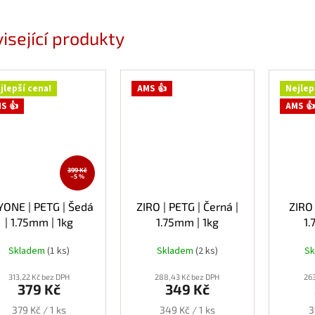
isející produkty
jlepší cena!
AMS 👍
Nejlep
S 👍
AMS 👍
399 Kč
–5 %
YONE | PETG | Šedá
ZIRO | PETG | Černá |
ZIRO 
| 1.75mm | 1kg
1.75mm | 1kg
1.
Skladem
(1 ks)
Skladem
(2 ks)
S
313,22 Kč bez DPH
288,43 Kč bez DPH
263
379 Kč
349 Kč
Měrná
Měrná
M
379 Kč / 1 ks
349 Kč / 1 ks
3