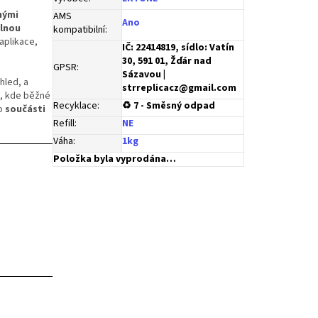
nými
AMS
Ano
lnou
kompatibilní
:
aplikace,
IČ: 22414819, sídlo: Vatín
30, 591 01, Žďár nad
GPSR
:
Sázavou |
hled, a
strreplicacz@gmail.com
y, kde běžné
Recyklace
:
♻ 7 - Směsný odpad
o
součásti
Refill
:
NE
Váha
:
1kg
Položka byla vyprodána…