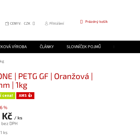
NÁKUPNÍ
Prázdný košík
CENY V:
CZK
Přihlášení
KOŠÍK
ZKOVÁ VÝROBA
ČLÁNKY
SLOVNÍČEK POJMŮ
PROGRAM PR
1kg
NE | PETG GF | Oranžová |
mm | 1kg
í cena!
AMS 👍
6 %
 Kč
/ ks
č bez DPH
1 ks