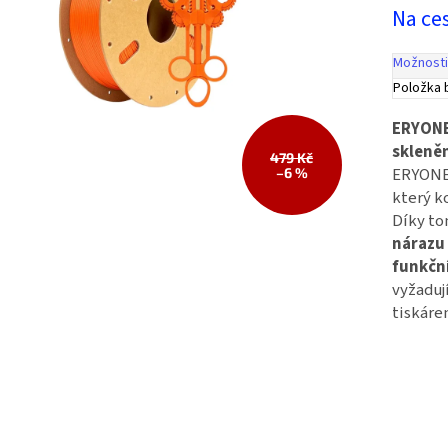
Na ce
Možnosti
Položka 
ERYONE
skleně
479 Kč
ERYONE 
–6 %
který 
Díky to
nárazu
funkční
vyžaduj
tiskáre