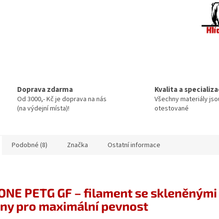
Doprava zdarma
Kvalita a specializ
Od 3000,- Kč je doprava na nás
Všechny materiály jso
(na výdejní místa)!
otestované
Podobné (8)
Značka
Ostatní informace
ONE PETG GF – filament se skleněnými
kny pro maximální pevnost