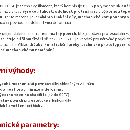
PETG GF je technický filament, který kombinuje
PETG polymer
se
skleně
 čímž získává
vysokou tuhost
,
odolnost proti nárazu
a
výbornou tepe
tu
. Tento materiál je ideální pro
funkční díly
,
mechanické komponenty
a 
líčová pevnost a odolnost vůči deformaci.
leněným vláknům má filament
matný povrch
, který dodává profesionální vz
zajišťuje
nižší smrštění
při tisku. PETG GF je vhodný pro náročné projekt
stačí – například
držáky
,
konstrukční prvky
,
technické prototypy
neb
ené mechanickému namáhání
.
ní výhody:
ysoká mechanická pevnost
díky skleněným vláknům
dolnost proti nárazu a deformaci
ýborná tepelná stabilita
(až do 90 °C)
atný povrch
pro estetické a funkční díly
ízké smrštění při tisku
hnické parametry: