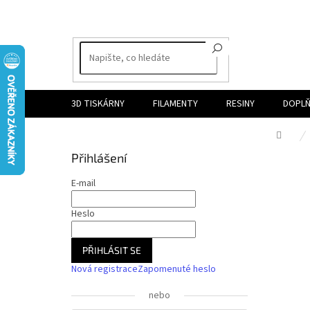
Přejít
na
obsah
3D TISKÁRNY
FILAMENTY
RESINY
DOPLŇ
Dom
P
Přihlášení
o
s
E-mail
t
r
Heslo
a
n
PŘIHLÁSIT SE
n
Nová registrace
Zapomenuté heslo
í
p
nebo
a