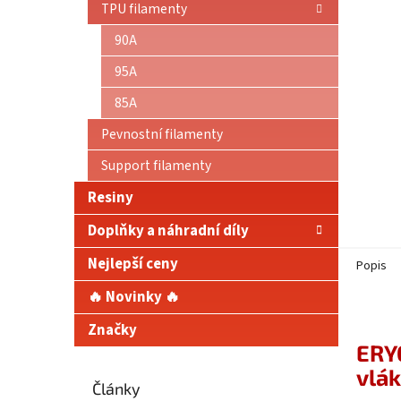
TPU filamenty
90A
95A
85A
Pevnostní filamenty
Support filamenty
Resiny
Doplňky a náhradní díly
Nejlepší ceny
Popis
🔥 Novinky 🔥
Značky
ERY
vlá
Články