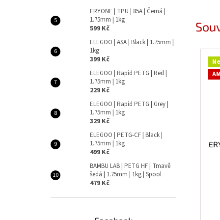
ERYONE | TPU | 85A | Černá |
1.75mm | 1kg
Souv
599 Kč
ELEGOO | ASA | Black | 1.75mm |
1kg
399 Kč
Ne
ELEGOO | Rapid PETG | Red |
AM
1.75mm | 1kg
229 Kč
ELEGOO | Rapid PETG | Grey |
1.75mm | 1kg
329 Kč
ELEGOO | PETG-CF | Black |
1.75mm | 1kg
ER
499 Kč
BAMBU LAB | PETG HF | Tmavě
šedá | 1.75mm | 1kg | Spool
479 Kč