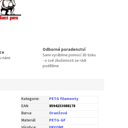
Odborné poradenství
ace
Sami vyrábíme pomocí 3D tisku
u námi
- o své zkušenosti se rádi
podělíme
Kategorie
:
PETG filamenty
EAN
:
8594233088178
Barva
:
Oranžová
Materiál
:
PETG-GF
Výrobce
:
ERYONE