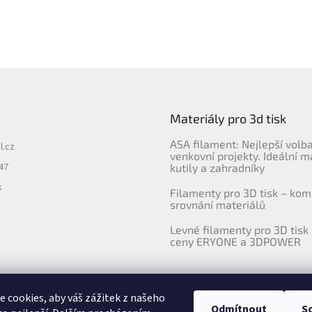
Materiály pro 3d tisk
ASA filament: Nejlepší volb
l.cz
venkovní projekty. Ideální m
47
kutily a zahradníky
k
Filamenty pro 3D tisk – kom
srovnání materiálů
Levné filamenty pro 3D tisk 
ceny ERYONE a 3DPOWER
 cookies, aby váš zážitek z našeho
Odmítnout
S
Upravila agentura 404notfound.cz
Katalog filamentů ERYONE pro ČR