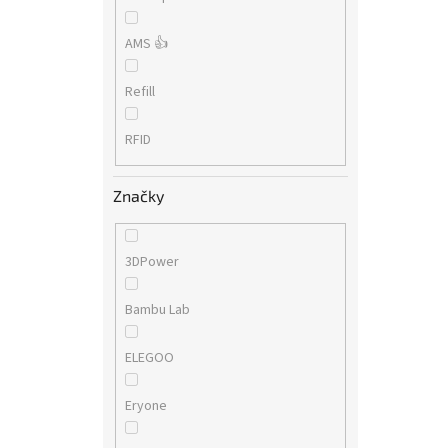
AMS 👍
Refill
RFID
Značky
3DPower
Bambu Lab
ELEGOO
Eryone