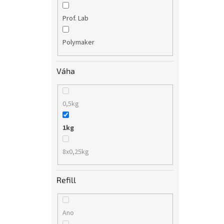
Prof. Lab
Polymaker
Váha
0,5kg
1kg
8x0,25kg
Refill
Ano