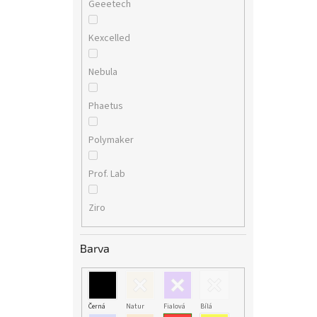
Geeetech
Kexcelled
Nebula
Phaetus
Polymaker
Prof. Lab
Ziro
Barva
Černá
Natur
Fialová
Bílá