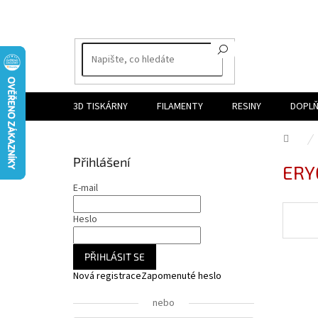
Přejít
na
obsah
3D TISKÁRNY
FILAMENTY
RESINY
DOPLŇ
Dom
P
Přihlášení
ERY
o
s
E-mail
t
r
Heslo
a
n
PŘIHLÁSIT SE
n
Nová registrace
Zapomenuté heslo
í
p
nebo
a