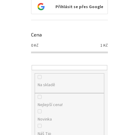
n
Přihlásit se přes Google
e
l
Cena
0
Kč
1
Kč
Na skladě
Nejlepší cena!
Novinka
Náš Tip