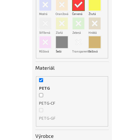
Modrá
Oranžová
Červená
Žlutá
Stříbrná
Zlatá
Zelená
Hnědá
Růžová
Šedá
Transparent
Béžová
Materiál
PETG
PETG-CF
PETG-GF
Výrobce