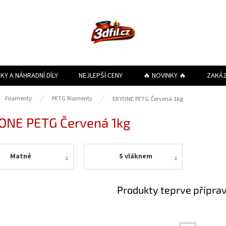
KY A NÁHRADNÍ DÍLY
NEJLEPŠÍ CENY
🔥 NOVINKY 🔥
ZAKÁ
ů
Filamenty
PETG filamenty
ERYONE PETG Červená 1kg
ONE PETG Červená 1kg
Matné
S vláknem
Produkty teprve připra