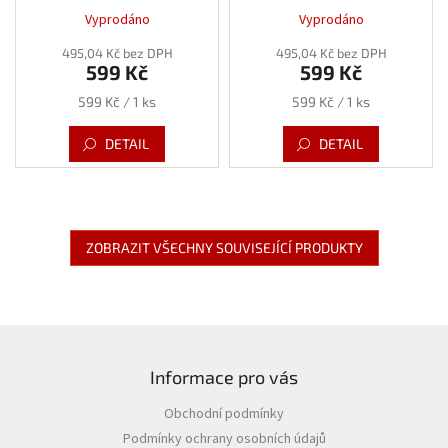
Vyprodáno
Vyprodáno
495,04 Kč bez DPH
495,04 Kč bez DPH
599 Kč
599 Kč
Měrná
Měrná
599 Kč / 1 ks
599 Kč / 1 ks
cena:
cena:
DETAIL
DETAIL
ZOBRAZIT VŠECHNY SOUVISEJÍCÍ PRODUKTY
Z
á
Informace pro vás
p
a
Obchodní podmínky
t
Podmínky ochrany osobních údajů
í