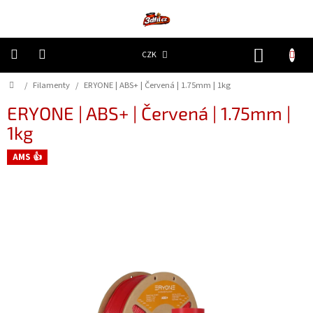
Přejít
na
obsah
NÁKUP
CZK
KOŠÍK
Domů
/
Filamenty
/
ERYONE | ABS+ | Červená | 1.75mm | 1kg
3D
Tiskárny
ERYONE | ABS+ | Červená | 1.75mm |
1kg
Filamenty
AMS 👍
Resiny
Doplňky
a
náhradní
díly
Nejlepší
ceny
🔥