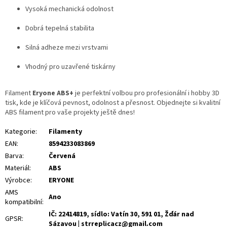
Vysoká mechanická odolnost
Dobrá tepelná stabilita
Silná adheze mezi vrstvami
Vhodný pro uzavřené tiskárny
Filament
Eryone ABS+
je perfektní volbou pro profesionální i hobby 3D
tisk, kde je klíčová pevnost, odolnost a přesnost. Objednejte si kvalitní
ABS filament pro vaše projekty ještě dnes!
Kategorie
:
Filamenty
EAN
:
8594233083869
Barva
:
Červená
Materiál
:
ABS
Výrobce
:
ERYONE
AMS
Ano
kompatibilní
:
IČ: 22414819, sídlo: Vatín 30, 591 01, Žďár nad
GPSR
:
Sázavou | strreplicacz@gmail.com