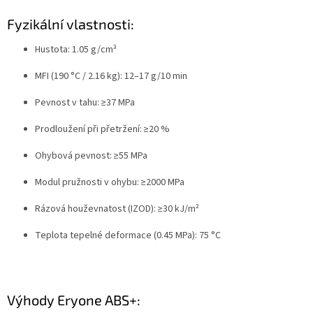
Fyzikální vlastnosti:
Hustota: 1.05 g/cm³
MFI (190 °C / 2.16 kg): 12–17 g/10 min
Pevnost v tahu: ≥37 MPa
Prodloužení při přetržení: ≥20 %
Ohybová pevnost: ≥55 MPa
Modul pružnosti v ohybu: ≥2000 MPa
Rázová houževnatost (IZOD): ≥30 kJ/m²
Teplota tepelné deformace (0.45 MPa): 75 °C
Výhody Eryone ABS+: