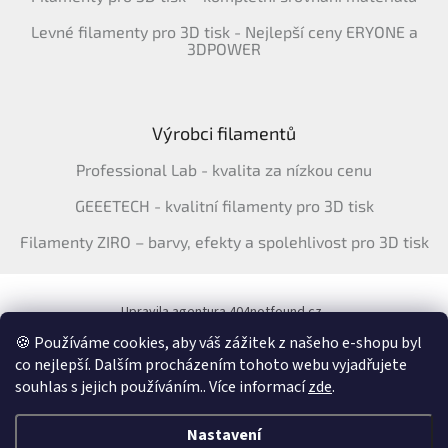
Levné filamenty pro 3D tisk - Nejlepší ceny ERYONE a
3DPOWER
Výrobci filamentů
Professional Lab - kvalita za nízkou cenu
GEEETECH - kvalitní filamenty pro 3D tisk
Filamenty ZIRO – barvy, efekty a spolehlivost pro 3D tisk
Upravila agentura 404notfound.cz
Katalog filamentů ERYONE pro ČR
🍪 Používáme cookies, aby váš zážitek z našeho e-shopu byl
co nejlepší. Dalším procházením tohoto webu vyjadřujete
souhlas s jejich používáním.. Více informací
zde
.
Vytvořil Shoptet
&
Nastavení