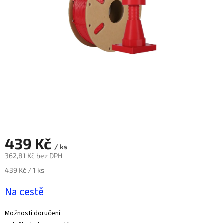
Novinky
🔥
Zakázková
výroba
Články
Slovníček
pojmů
Program
pro
školy
439 Kč
Značky
/ ks
362,81 Kč bez DPH
Měna
Měrná
439 Kč / 1 ks
(CZK)
cena:
Na cestě
Přihlášení
Možnosti doručení