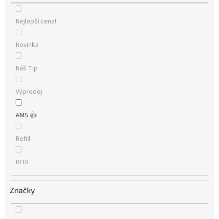
Nejlepší cena!
Novinka
Náš Tip
Výprodej
AMS 👍
Refill
RFID
Značky