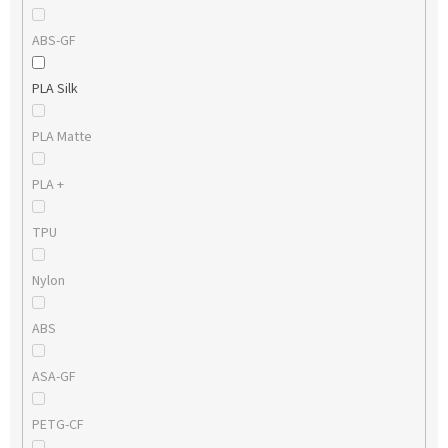
ABS-GF
PLA Silk
PLA Matte
PLA +
TPU
Nylon
ABS
ASA-GF
PETG-CF