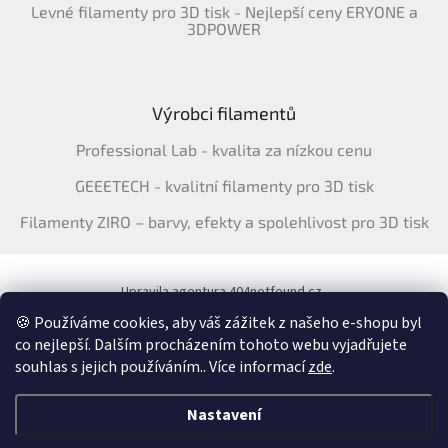
Levné filamenty pro 3D tisk - Nejlepší ceny ERYONE a
3DPOWER
Výrobci filamentů
Professional Lab - kvalita za nízkou cenu
GEEETECH - kvalitní filamenty pro 3D tisk
Filamenty ZIRO – barvy, efekty a spolehlivost pro 3D tisk
Upravila agentura 404notfound.cz
Katalog filamentů ERYONE pro ČR
🍪 Používáme cookies, aby váš zážitek z našeho e-shopu byl
co nejlepší. Dalším procházením tohoto webu vyjadřujete
souhlas s jejich používáním.. Více informací
zde
.
Vytvořil Shoptet
&
Nastavení