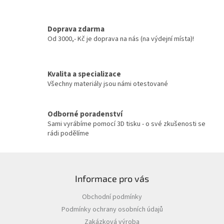
d
a
c
Doprava zdarma
í
Od 3000,- Kč je doprava na nás (na výdejní místa)!
p
r
v
Kvalita a specializace
k
y
Všechny materiály jsou námi otestované
v
ý
p
Odborné poradenství
i
Sami vyrábíme pomocí 3D tisku - o své zkušenosti se
s
rádi podělíme
u
Z
á
Informace pro vás
p
a
Obchodní podmínky
t
Podmínky ochrany osobních údajů
í
Zakázková výroba