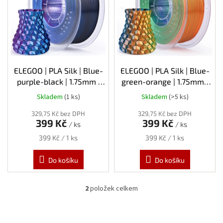
s
p
r
o
d
u
k
ELEGOO | PLA Silk | Blue-
ELEGOO | PLA Silk | Blue-
t
purple-black | 1.75mm |
green-orange | 1.75mm |
ů
1kg
1kg
Skladem
(1 ks)
Skladem
(>5 ks)
329,75 Kč bez DPH
329,75 Kč bez DPH
399 Kč
399 Kč
/ ks
/ ks
Měrná
Měrná
399 Kč / 1 ks
399 Kč / 1 ks
cena:
cena:
Do košíku
Do košíku
2
položek celkem
O
v
l
á