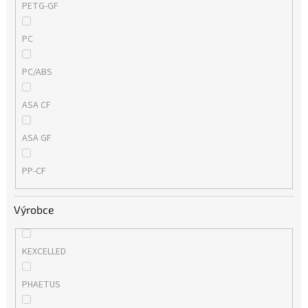
PETG-GF
PC
PC/ABS
ASA CF
ASA GF
PP-CF
Výrobce
KEXCELLED
PHAETUS