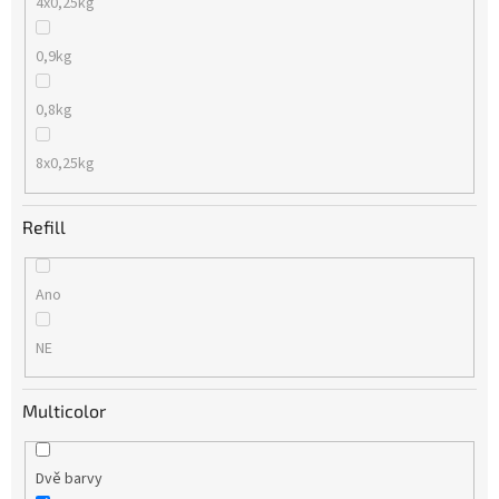
4x0,25kg
0,9kg
0,8kg
8x0,25kg
Refill
Ano
NE
Multicolor
Dvě barvy