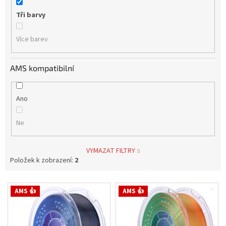
Tři barvy
Více barev
AMS kompatibilní
Ano
Ne
VYMAZAT FILTRY
Položek k zobrazení:
2
V
AMS 👍
AMS 👍
ý
p
i