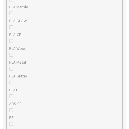
PLA Marble
PLA GLOW
PLA-CF
PLA Wood
PLA Metal
PLA Glitter
PLA+
ABS-CF
PP