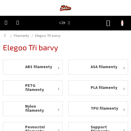
Přejít
na
obsah
NÁKUP
CZK
KOŠÍK
Domů
/
Filamenty
/
Elegoo Tři barvy
3D
Tiskárny
Elegoo Tři barvy
Filamenty
ABS filamenty
ASA filamenty
Resiny
Doplňky
PETG
PLA filamenty
a
filamenty
náhradní
díly
Nylon
TPU filamenty
filamenty
Nejlepší
ceny
Pevnostní
Support
🔥