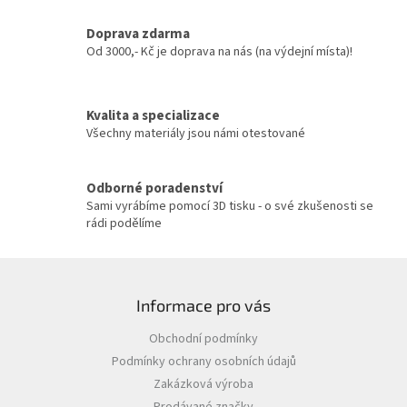
a
c
Doprava zdarma
í
Od 3000,- Kč je doprava na nás (na výdejní místa)!
p
r
v
Kvalita a specializace
k
y
Všechny materiály jsou námi otestované
v
ý
p
Odborné poradenství
i
Sami vyrábíme pomocí 3D tisku - o své zkušenosti se
s
rádi podělíme
u
Z
á
Informace pro vás
p
a
Obchodní podmínky
t
Podmínky ochrany osobních údajů
í
Zakázková výroba