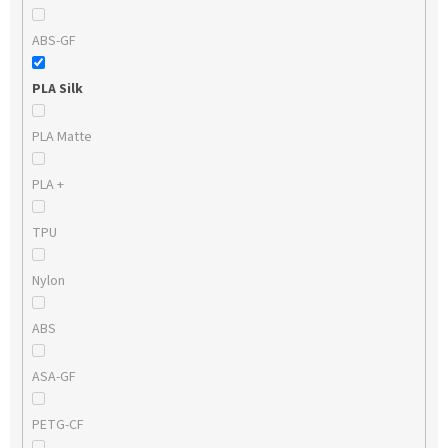
ABS-GF
PLA Silk
PLA Matte
PLA +
TPU
Nylon
ABS
ASA-GF
PETG-CF