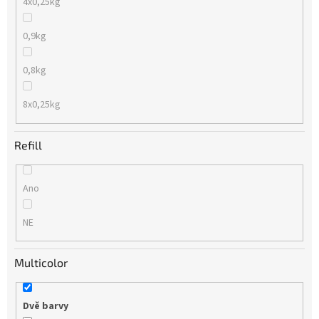
4x0,25kg
0,9kg
0,8kg
8x0,25kg
Refill
Ano
NE
Multicolor
Dvě barvy