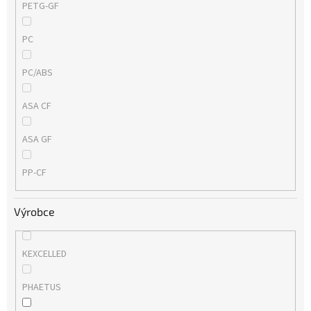
PETG-GF
PC
PC/ABS
ASA CF
ASA GF
PP-CF
Výrobce
KEXCELLED
PHAETUS