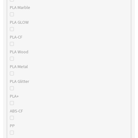
PLA Marble
PLA GLOW
PLA-CF
PLA Wood
PLA Metal
PLA Glitter
PLA+
ABS-CF
PP