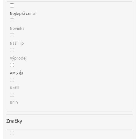
Nejlepší cena!
Novinka
Náš Tip
Výprodej
AMS 👍
Refill
RFID
Značky