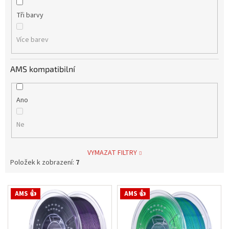
Tři barvy
Více barev
AMS kompatibilní
Ano
Ne
VYMAZAT FILTRY
Položek k zobrazení:
7
V
AMS 👍
AMS 👍
ý
p
i