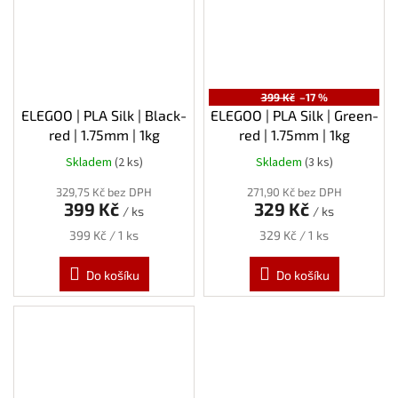
399 Kč
–17 %
ELEGOO | PLA Silk | Black-
ELEGOO | PLA Silk | Green-
red | 1.75mm | 1kg
red | 1.75mm | 1kg
Skladem
(2 ks)
Skladem
(3 ks)
329,75 Kč bez DPH
271,90 Kč bez DPH
399 Kč
329 Kč
/ ks
/ ks
Měrná
Měrná
399 Kč / 1 ks
329 Kč / 1 ks
cena:
cena:
Do košíku
Do košíku