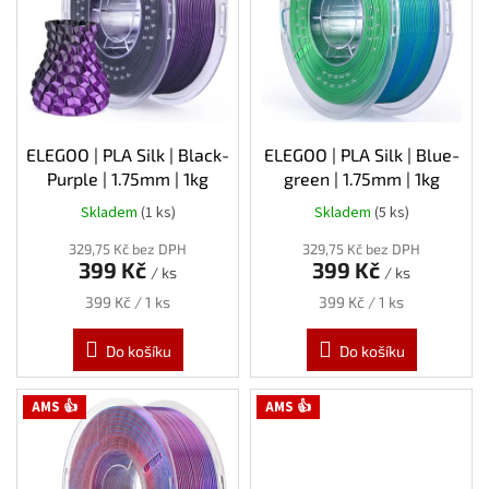
s
p
r
o
d
u
k
ELEGOO | PLA Silk | Black-
ELEGOO | PLA Silk | Blue-
t
Purple | 1.75mm | 1kg
green | 1.75mm | 1kg
ů
Skladem
(1 ks)
Skladem
(5 ks)
329,75 Kč bez DPH
329,75 Kč bez DPH
399 Kč
399 Kč
/ ks
/ ks
Měrná
Měrná
399 Kč / 1 ks
399 Kč / 1 ks
cena:
cena:
Do košíku
Do košíku
AMS 👍
AMS 👍