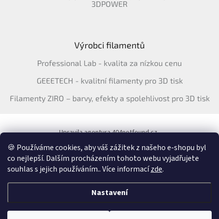
3DPOWER
Výrobci filamentů
Professional Lab - kvalita za nízkou cenu
GEEETECH - kvalitní filamenty pro 3D tisk
Filamenty ZIRO – barvy, efekty a spolehlivost pro 3D tisk
Upravila agentura 404notfound.cz
Katalog filamentů ERYONE pro ČR
🍪 Používáme cookies, aby váš zážitek z našeho e-shopu byl
co nejlepší. Dalším procházením tohoto webu vyjadřujete
souhlas s jejich používáním.. Více informací
zde
.
Vytvořil Shoptet
&
Nastavení
Copyright 2026
3Dfil.cz
. Všechna práva vyhrazena.
Upravit nastavení