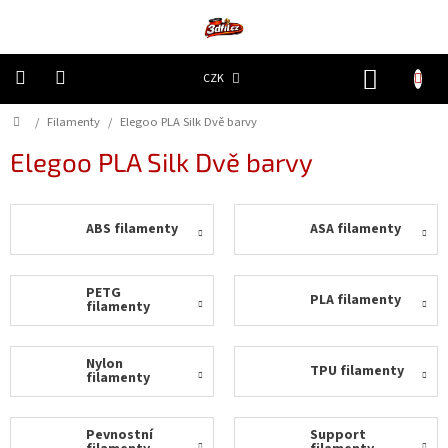
Přejít
na
obsah
NÁKUP
CZK
KOŠÍK
Domů
/
Filamenty
/
Elegoo PLA Silk Dvě barvy
3D
Tiskárny
Elegoo PLA Silk Dvě barvy
Filamenty
ABS filamenty
ASA filamenty
Resiny
Doplňky
PETG
PLA filamenty
a
filamenty
náhradní
díly
Nylon
TPU filamenty
filamenty
Nejlepší
ceny
Pevnostní
Support
🔥