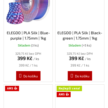
ELEGOO | PLA Silk | Blue-
ELEGOO | PLA Silk | Black-
purple | 1.75mm | 1kg
green | 1.75mm | 1kg
Skladem
(3 ks)
Skladem
(>5 ks)
329,75 Kč bez DPH
329,75 Kč bez DPH
399 Kč
399 Kč
/ ks
/ ks
Měrná
Měrná
399 Kč / 1 ks
399 Kč / 1 ks
cena:
cena:
Do košíku
Do košíku
AMS 👍
Nejlepší cena!
AMS 👍