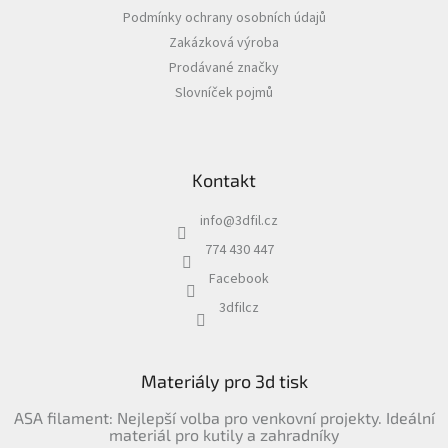
t
Podmínky ochrany osobních údajů
í
Zakázková výroba
Prodávané značky
Slovníček pojmů
Kontakt
info
@
3dfil.cz
774 430 447
Facebook
3dfilcz
Materiály pro 3d tisk
ASA filament: Nejlepší volba pro venkovní projekty. Ideální
materiál pro kutily a zahradníky