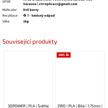
GPSR
:
Sázavou | strreplicacz@gmail.com
Multicolor
:
Dvě barvy
Recyklace
:
♻ 7 - Směsný odpad
Váha
:
1kg
Související produkty
AMS 👍
3DPOWER | PLA | Světle
ZIRO | PLA | Bílá | 1.75mm |