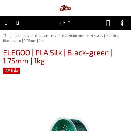
Přejít
na
obsah
NÁKUP
CZK
KOŠÍK
Domů
/
Filamenty
/
PLA filamenty
/
PLA Multicolor
/
ELEGOO | PLA Silk |
3D
Tiskárny
Black-green | 1.75mm | 1kg
ELEGOO | PLA Silk | Black-green |
Filamenty
1.75mm | 1kg
AMS 👍
Resiny
Doplňky
a
náhradní
díly
Nejlepší
ceny
🔥