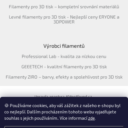
Filamenty pro 3D tisk – kompletní srovnání materiálů
Levné filamenty pro 3D tisk - Nejlepší ceny ERYONE a
3DPOWER
Výrobci filamentů
Professional Lab - kvalita za nízkou cenu
GEEETECH - kvalitní filamenty pro 3D tisk
Filamenty ZIRO – barvy, efekty a spolehlivost pro 3D tisk
Upravila agentura 404notfound.cz
Katalog filamentů ERYONE pro ČR
🍪 Používáme cookies, aby váš zážitek z našeho e-shopu byl
co nejlepší. Dalším procházením tohoto webu vyjadřujete
souhlas s jejich používáním.. Více informací
zde
.