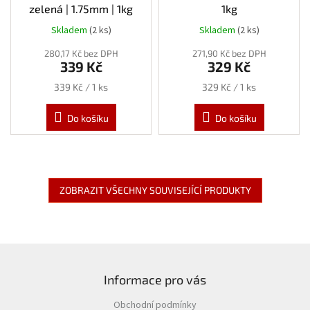
zelená | 1.75mm | 1kg
1kg
Skladem
(2 ks)
Skladem
(2 ks)
280,17 Kč bez DPH
271,90 Kč bez DPH
339 Kč
329 Kč
Měrná
Měrná
339 Kč / 1 ks
329 Kč / 1 ks
cena:
cena:
Do košíku
Do košíku
ZOBRAZIT VŠECHNY SOUVISEJÍCÍ PRODUKTY
Z
á
Informace pro vás
p
a
Obchodní podmínky