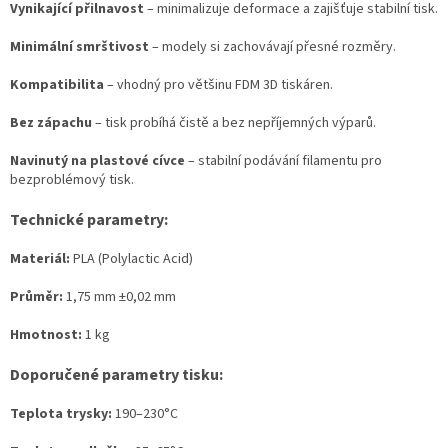
Vynikající přilnavost
– minimalizuje deformace a zajišťuje stabilní tisk.
Minimální smrštivost
– modely si zachovávají přesné rozměry.
Kompatibilita
– vhodný pro většinu FDM 3D tiskáren.
Bez zápachu
– tisk probíhá čistě a bez nepříjemných výparů.
Navinutý na plastové cívce
– stabilní podávání filamentu pro
bezproblémový tisk.
Technické parametry:
Materiál:
PLA (Polylactic Acid)
Průměr:
1,75 mm ±0,02 mm
Hmotnost:
1 kg
Doporučené parametry tisku:
Teplota trysky:
190–230°C