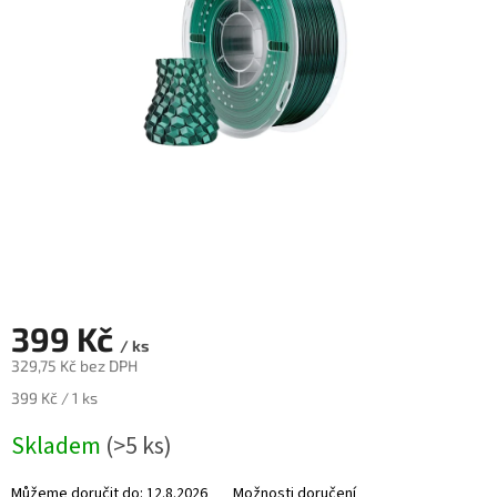
Novinky
🔥
Zakázková
výroba
Články
Slovníček
pojmů
Program
pro
školy
Značky
399 Kč
/ ks
329,75 Kč bez DPH
Měna
(CZK)
Měrná
399 Kč / 1 ks
cena:
Skladem
(>5 ks)
Přihlášení
Můžeme doručit do:
12.8.2026
Možnosti doručení