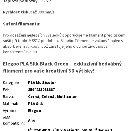
Teplota podložky:
35–65°C
Rychlost tisku:
až 300 mm/s
Sušení filamentu:
Pro dosažení nejlepších výsledků doporučujeme filament před tiskem
sušit při teplotě 55°C po dobu 4–6 hodin. Filament je vakuově balen s
absorbérem vlhkosti, což zajišťuje jeho dlouhou životnost a
konzistentní kvalitu.
Elegoo PLA Silk Black-Green – exkluzivní hedvábný
filament pro vaše kreativní 3D výtisky!
Kategorie
:
PLA Multicolor
EAN
:
8594233081667
Barva
:
Černá
,
Zelená
,
Multicolor
Materiál
:
PLA Silk
Výrobce
:
Elegoo
AMS
Ano
kompatibilní
:
IČ: 22414819, sídlo: Vatín 30, 591 01, Žďár nad