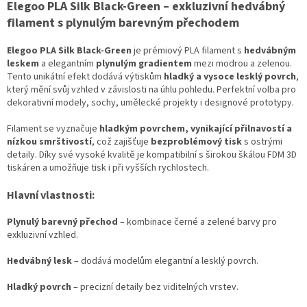
Elegoo PLA Silk Black-Green – exkluzivní hedvábný
filament s plynulým barevným přechodem
Elegoo PLA Silk Black-Green
je prémiový PLA filament s
hedvábným
leskem
a elegantním
plynulým gradientem
mezi modrou a zelenou.
Tento unikátní efekt dodává výtiskům
hladký a vysoce lesklý povrch
,
který mění svůj vzhled v závislosti na úhlu pohledu. Perfektní volba pro
dekorativní modely, sochy, umělecké projekty i designové prototypy.
Filament se vyznačuje
hladkým povrchem, vynikající přilnavostí a
nízkou smrštivostí
, což zajišťuje
bezproblémový tisk
s ostrými
detaily. Díky své vysoké kvalitě je kompatibilní s širokou škálou FDM 3D
tiskáren a umožňuje tisk i při vyšších rychlostech.
Hlavní vlastnosti:
Plynulý barevný přechod
– kombinace černé a zelené barvy pro
exkluzivní vzhled.
Hedvábný lesk
– dodává modelům elegantní a lesklý povrch.
Hladký povrch
– precizní detaily bez viditelných vrstev.