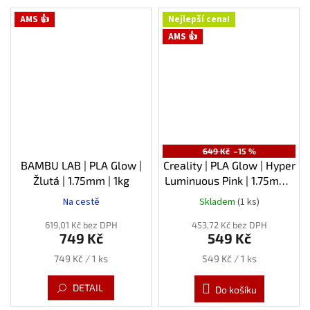
AMS 👍
Nejlepší cena!
AMS 👍
649 Kč
–15 %
BAMBU LAB | PLA Glow |
Creality | PLA Glow | Hyper
Žlutá | 1.75mm | 1kg
Luminuous Pink | 1.75mm |
1kg
Na cestě
Skladem
(1 ks)
619,01 Kč bez DPH
453,72 Kč bez DPH
749 Kč
549 Kč
Měrná
Měrná
749 Kč / 1 ks
549 Kč / 1 ks
cena:
cena:
DETAIL
Do košíku