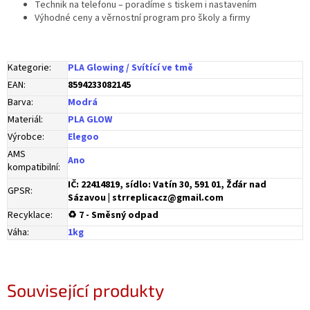
Technik na telefonu – poradíme s tiskem i nastavením
Výhodné ceny a věrnostní program pro školy a firmy
Kategorie
:
PLA Glowing / Svítící ve tmě
EAN
:
8594233082145
Barva
:
Modrá
Materiál
:
PLA GLOW
Výrobce
:
Elegoo
AMS
Ano
kompatibilní
:
IČ: 22414819, sídlo: Vatín 30, 591 01, Žďár nad
GPSR
:
Sázavou | strreplicacz@gmail.com
Recyklace
:
♻ 7 - Směsný odpad
Váha
:
1kg
Související produkty