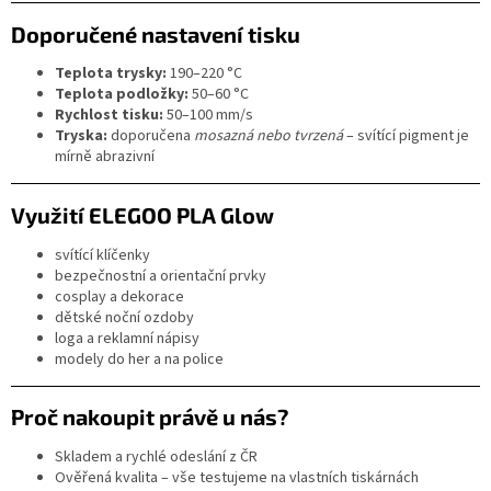
Doporučené nastavení tisku
Teplota trysky:
190–220 °C
Teplota podložky:
50–60 °C
Rychlost tisku:
50–100 mm/s
Tryska:
doporučena
mosazná nebo tvrzená
– svítící pigment je
mírně abrazivní
Využití ELEGOO PLA Glow
svítící klíčenky
bezpečnostní a orientační prvky
cosplay a dekorace
dětské noční ozdoby
loga a reklamní nápisy
modely do her a na police
Proč nakoupit právě u nás?
Skladem a rychlé odeslání z ČR
Ověřená kvalita – vše testujeme na vlastních tiskárnách