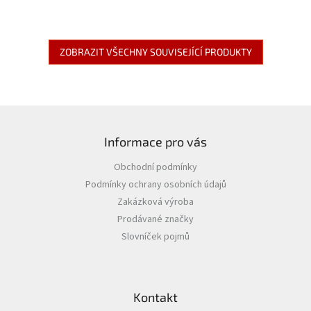
ZOBRAZIT VŠECHNY SOUVISEJÍCÍ PRODUKTY
Z
á
Informace pro vás
p
a
Obchodní podmínky
t
Podmínky ochrany osobních údajů
í
Zakázková výroba
Prodávané značky
Slovníček pojmů
Kontakt