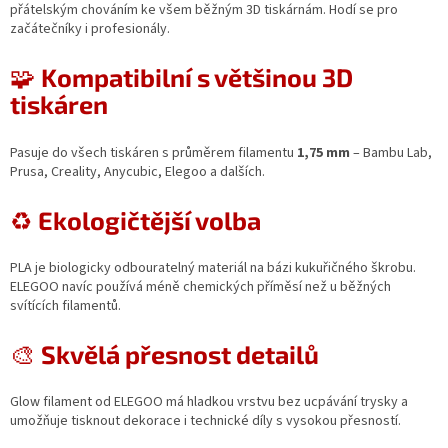
přátelským chováním ke všem běžným 3D tiskárnám. Hodí se pro
začátečníky i profesionály.
🧩
Kompatibilní s většinou 3D
tiskáren
Pasuje do všech tiskáren s průměrem filamentu
1,75 mm
– Bambu Lab,
Prusa, Creality, Anycubic, Elegoo a dalších.
♻️
Ekologičtější volba
PLA je biologicky odbouratelný materiál na bázi kukuřičného škrobu.
ELEGOO navíc používá méně chemických příměsí než u běžných
svítících filamentů.
🎨
Skvělá přesnost detailů
Glow filament od ELEGOO má hladkou vrstvu bez ucpávání trysky a
umožňuje tisknout dekorace i technické díly s vysokou přesností.