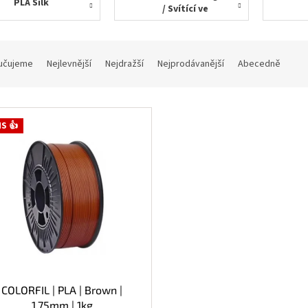
PLA Silk
/ Svítící ve
tmě
učujeme
Nejlevnější
Nejdražší
Nejprodávanější
Abecedně
S 👍
COLORFIL | PLA | Brown |
1.75mm | 1kg