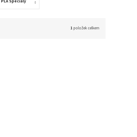
PLA Speciály
1
položek celkem