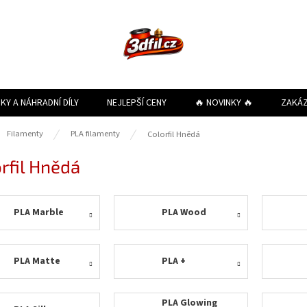
KY A NÁHRADNÍ DÍLY
NEJLEPŠÍ CENY
🔥 NOVINKY 🔥
ZAKÁ
ů
Filamenty
PLA filamenty
Colorfil Hnědá
rfil Hnědá
PLA Marble
PLA Wood
PLA Matte
PLA +
PLA Glowing