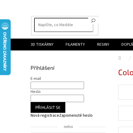
Přejít
na
obsah
3D TISKÁRNY
FILAMENTY
RESINY
DOPLŇ
Dom
P
Přihlášení
Colo
o
s
E-mail
t
r
Heslo
a
n
PŘIHLÁSIT SE
n
Nová registrace
Zapomenuté heslo
í
p
nebo
a