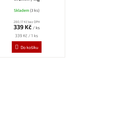
Skladem
(3 ks)
280,17 Kč bez DPH
339 Kč
/ ks
Měrná
339 Kč / 1 ks
cena:
Do košíku
O
v
l
á
d
a
c
í
p
r
v