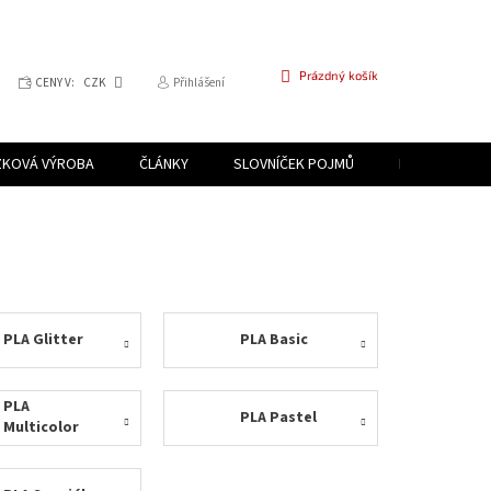
NÁKUPNÍ
Prázdný košík
CENY V:
CZK
Přihlášení
KOŠÍK
ZKOVÁ VÝROBA
ČLÁNKY
SLOVNÍČEK POJMŮ
PROGRAM PR
PLA Glitter
PLA Basic
PLA
PLA Pastel
Multicolor