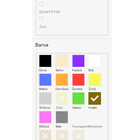
Smart Print
Ziro
Barva
Černá
Natur
Fialová
Bílá
Modrá
Oranžová
Červená
Žlutá
Stříbrná
Zlatá
Zelená
Hnědá
Růžová
Šedá
Transparent
Multicolor