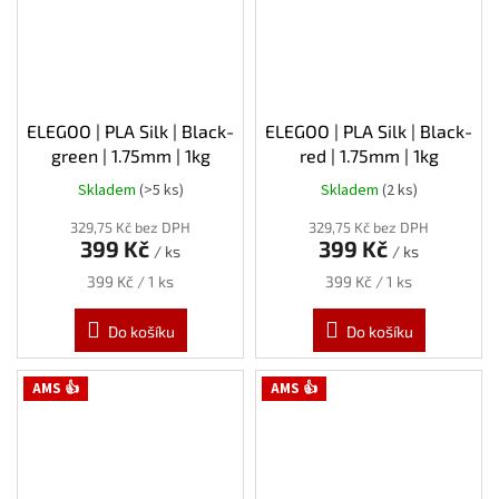
ELEGOO | PLA Silk | Black-
ELEGOO | PLA Silk | Black-
green | 1.75mm | 1kg
red | 1.75mm | 1kg
Skladem
(>5 ks)
Skladem
(2 ks)
329,75 Kč bez DPH
329,75 Kč bez DPH
399 Kč
399 Kč
/ ks
/ ks
Měrná
Měrná
399 Kč / 1 ks
399 Kč / 1 ks
cena:
cena:
Do košíku
Do košíku
AMS 👍
AMS 👍