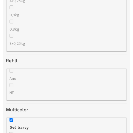
4x0,25kg
0,9kg
0,8kg
8x0,25kg
Refill
Ano
NE
Multicolor
Dvě barvy