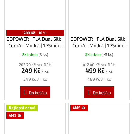
299 Kč
–16 %
3DPOWER | PLA Dual Silk |
3DPOWER | PLA Dual Silk |
Černá - Modrá | 1.75mm |
Černá - Modrá | 1.75mm |
0,3kg
1kg
Skladem
(3 ks)
Skladem
(>5 ks)
205,79 Kč bez DPH
412,40 Kč bez DPH
249 Kč
499 Kč
/ ks
/ ks
Měrná
Měrná
249 Kč / 1 ks
499 Kč / 1 ks
cena:
cena:
Do košíku
Do košíku
Nejlepší cena!
AMS 👍
AMS 👍