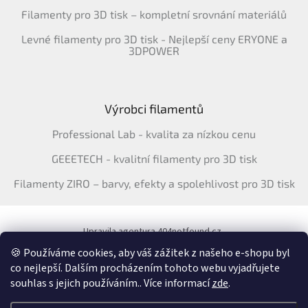
Filamenty pro 3D tisk – kompletní srovnání materiálů
Levné filamenty pro 3D tisk - Nejlepší ceny ERYONE a
3DPOWER
Výrobci filamentů
Professional Lab - kvalita za nízkou cenu
GEEETECH - kvalitní filamenty pro 3D tisk
Filamenty ZIRO – barvy, efekty a spolehlivost pro 3D tisk
Upravila agentura 404notfound.cz
Katalog filamentů ERYONE pro ČR
🍪 Používáme cookies, aby váš zážitek z našeho e-shopu byl
co nejlepší. Dalším procházením tohoto webu vyjadřujete
souhlas s jejich používáním.. Více informací
zde
.