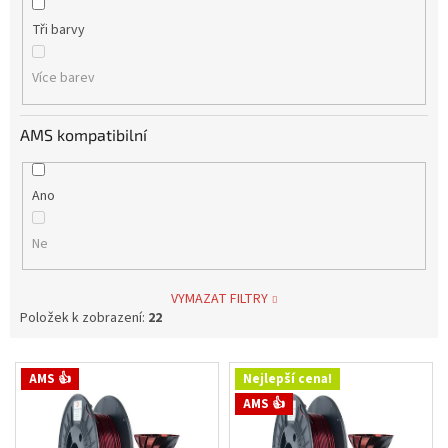
Tři barvy
Více barev
AMS kompatibilní
Ano
Ne
VYMAZAT FILTRY
Položek k zobrazení:
22
V
AMS 👍
Nejlepší cena!
ý
AMS 👍
p
i