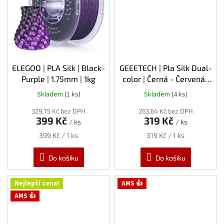
ELEGOO | PLA Silk | Black-
GEEETECH | Pla Silk Dual-
Purple | 1.75mm | 1kg
color | Černá - Červená |
1.75mm | 1kg
Skladem
(1 ks)
Skladem
(4 ks)
329,75 Kč bez DPH
263,64 Kč bez DPH
399 Kč
319 Kč
/ ks
/ ks
Měrná
Měrná
399 Kč / 1 ks
319 Kč / 1 ks
cena:
cena:
Do košíku
Do košíku
Nejlepší cena!
AMS 👍
AMS 👍