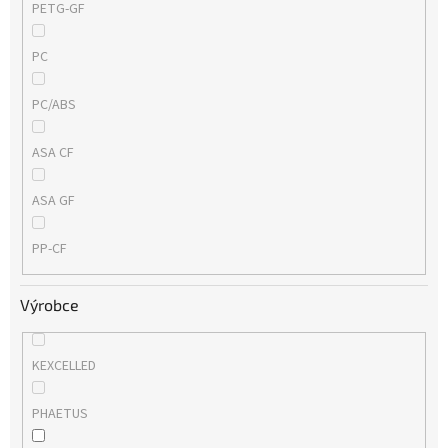
PETG-GF
PC
PC/ABS
ASA CF
ASA GF
PP-CF
Výrobce
KEXCELLED
PHAETUS