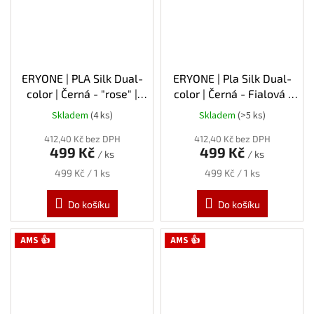
ERYONE | PLA Silk Dual-
ERYONE | Pla Silk Dual-
color | Černá - "rose" |
color | Černá - Fialová |
1.75mm | 1kg
1.75mm | 1kg
Skladem
(4 ks)
Skladem
(>5 ks)
412,40 Kč bez DPH
412,40 Kč bez DPH
499 Kč
499 Kč
/ ks
/ ks
Měrná
Měrná
499 Kč / 1 ks
499 Kč / 1 ks
cena:
cena:
Do košíku
Do košíku
AMS 👍
AMS 👍