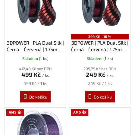
s
p
r
o
d
u
299 Kč
–16 %
k
3DPOWER | PLA Dual Silk |
3DPOWER | PLA Dual Silk |
t
Černá - Červená | 1.75mm |
Černá - Červená | 1.75mm |
ů
1kg
0,3kg
Skladem
(1 ks)
Skladem
(1 ks)
412,40 Kč bez DPH
205,79 Kč bez DPH
499 Kč
249 Kč
/ ks
/ ks
Měrná
Měrná
499 Kč / 1 ks
249 Kč / 1 ks
cena:
cena:
Do košíku
Do košíku
AMS 👍
AMS 👍