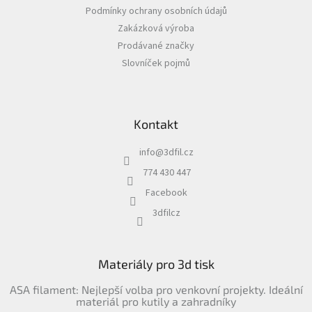
t
Podmínky ochrany osobních údajů
í
Zakázková výroba
Prodávané značky
Slovníček pojmů
Kontakt
info
@
3dfil.cz
774 430 447
Facebook
3dfilcz
Materiály pro 3d tisk
ASA filament: Nejlepší volba pro venkovní projekty. Ideální
materiál pro kutily a zahradníky