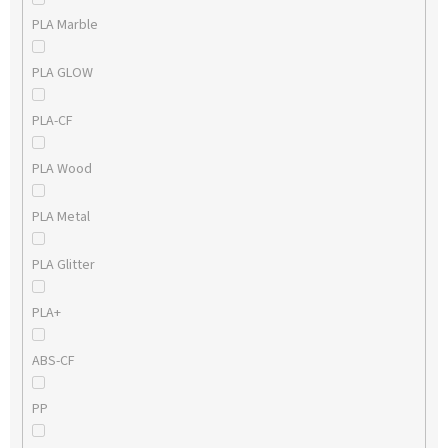
PLA Marble
PLA GLOW
PLA-CF
PLA Wood
PLA Metal
PLA Glitter
PLA+
ABS-CF
PP