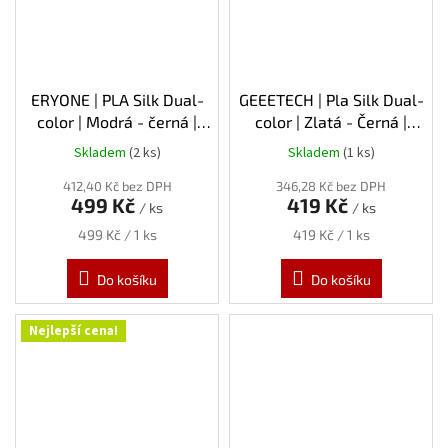
ERYONE | PLA Silk Dual-
GEEETECH | Pla Silk Dual-
color | Modrá - černá |
color | Zlatá - Černá |
1.75mm | 1kg
1.75mm | 1kg
Skladem
(2 ks)
Skladem
(1 ks)
412,40 Kč bez DPH
346,28 Kč bez DPH
499 Kč
419 Kč
/ ks
/ ks
Měrná
Měrná
499 Kč / 1 ks
419 Kč / 1 ks
cena:
cena:
Do košíku
Do košíku
Nejlepší cena!