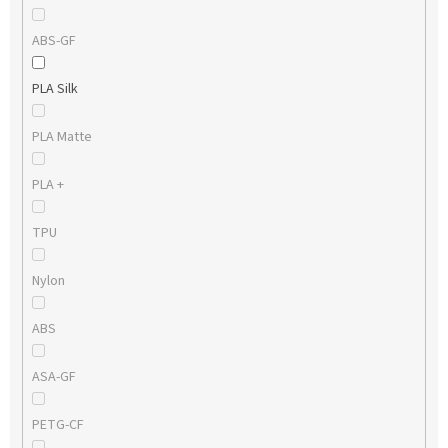
ABS-GF
PLA Silk
PLA Matte
PLA +
TPU
Nylon
ABS
ASA-GF
PETG-CF