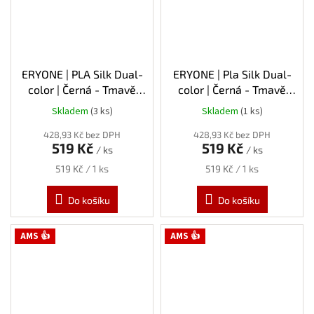
ERYONE | PLA Silk Dual-
ERYONE | Pla Silk Dual-
color | Černá - Tmavě
color | Černá - Tmavě
zelená | 1.75mm | 1kg
zlatá | 1.75mm | 1kg
Skladem
(3 ks)
Skladem
(1 ks)
428,93 Kč bez DPH
428,93 Kč bez DPH
519 Kč
519 Kč
/ ks
/ ks
Měrná
Měrná
519 Kč / 1 ks
519 Kč / 1 ks
cena:
cena:
Do košíku
Do košíku
AMS 👍
AMS 👍