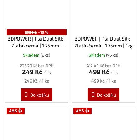
299 Kč
–16 %
3DPOWER | Pla Dual Silk |
3DPOWER | Pla Dual Silk |
Zlatá-černá | 1.75mm |
Zlatá-černá | 1.75mm | 1kg
0,3kg
Skladem
(2 ks)
Skladem
(>5 ks)
205,79 Kč bez DPH
412,40 Kč bez DPH
249 Kč
499 Kč
/ ks
/ ks
Měrná
Měrná
249 Kč / 1 ks
499 Kč / 1 ks
cena:
cena:
Do košíku
Do košíku
AMS 👍
AMS 👍