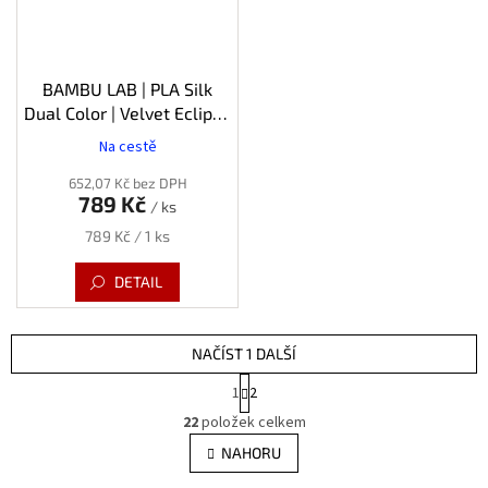
BAMBU LAB | PLA Silk
Dual Color | Velvet Eclipse
(Černá-červená) | 1.75mm |
Na cestě
1kg
652,07 Kč bez DPH
789 Kč
/ ks
Měrná
789 Kč / 1 ks
cena:
DETAIL
NAČÍST 1 DALŠÍ
S
1
2
t
O
r
22
položek celkem
v
á
l
NAHORU
n
á
k