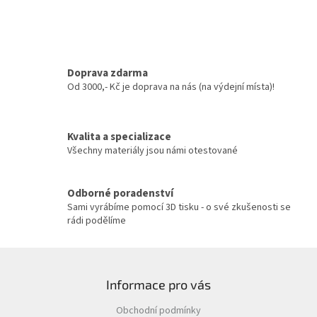
d
o
v
a
á
c
n
í
í
p
r
Doprava zdarma
v
Od 3000,- Kč je doprava na nás (na výdejní místa)!
k
y
v
Kvalita a specializace
ý
Všechny materiály jsou námi otestované
p
i
s
u
Odborné poradenství
Sami vyrábíme pomocí 3D tisku - o své zkušenosti se
rádi podělíme
Z
á
Informace pro vás
p
a
Obchodní podmínky