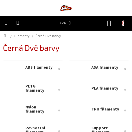
Přejít
na
obsah
NÁKUP
CZK
KOŠÍK
Domů
/
Filamenty
/
Černá Dvě barvy
3D
Tiskárny
Černá Dvě barvy
Filamenty
ABS filamenty
ASA filamenty
Resiny
Doplňky
PETG
PLA filamenty
a
filamenty
náhradní
díly
Nylon
TPU filamenty
filamenty
Nejlepší
ceny
Pevnostní
Support
🔥