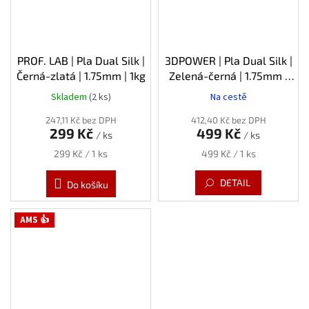
PROF. LAB | Pla Dual Silk |
3DPOWER | Pla Dual Silk |
Černá-zlatá | 1.75mm | 1kg
Zelená-černá | 1.75mm |
1kg
Skladem
(2 ks)
Na cestě
247,11 Kč bez DPH
412,40 Kč bez DPH
299 Kč
499 Kč
/ ks
/ ks
Měrná
Měrná
299 Kč / 1 ks
499 Kč / 1 ks
cena:
cena:
DETAIL
Do košíku
AMS 👍