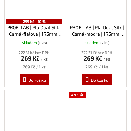
299 Kč
–10 %
PROF. LAB | Pla Dual Silk |
PROF. LAB | Pla Dual Silk |
Černá-fialová | 1.75mm |
Černá-modrá | 1.75mm |
1kg
1kg
Skladem
(1 ks)
Skladem
(2 ks)
222,31 Kč bez DPH
222,31 Kč bez DPH
269 Kč
269 Kč
/ ks
/ ks
Měrná
Měrná
269 Kč / 1 ks
269 Kč / 1 ks
cena:
cena:
Do košíku
Do košíku
AMS 👍